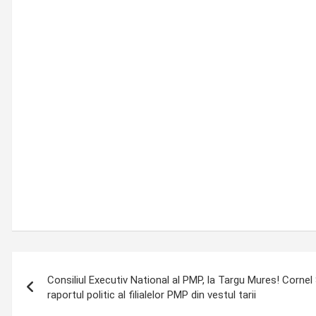
Post
Consiliul Executiv National al PMP, la Targu Mures! Corne
navigation
raportul politic al filialelor PMP din vestul tarii