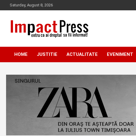
Skip
Saturday, August 8, 2026
to
content
Pentru ca ai dreptul sa fii informat!
IMPACTPRESS
HOME
JUSTITIE
ACTUALITATE
EVENIMENT