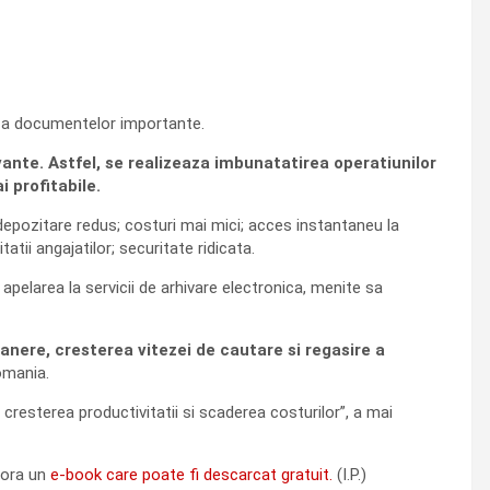
ic a documentelor importante.
ante. Astfel, se realizeaza imbunatatirea operatiunilor
i profitabile.
epozitare redus; costuri mai mici; acces instantaneu la
tii angajatilor; securitate ridicata.
elarea la servicii de arhivare electronica, menite sa
nere, cresterea vitezei de cautare si regasire a
omania.
resterea productivitatii si scaderea costurilor”, a mai
tora un
e-book care poate fi descarcat gratuit.
(I.P.)