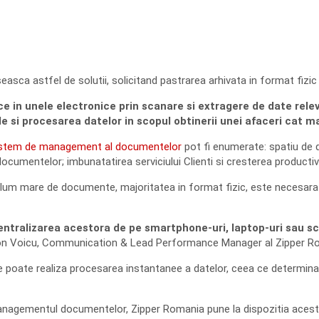
oseasca astfel de solutii, solicitand pastrarea arhivata in format fiz
 in unele electronice prin scanare si extragere de date relev
ale si procesarea datelor in scopul obtinerii unei afaceri cat ma
stem de management al documentelor
pot fi enumerate: spatiu de d
umentelor; imbunatatirea serviciului Clienti si cresterea productivita
um mare de documente, majoritatea in format fizic, este necesara ap
tralizarea acestora de pe smartphone-uri, laptop-uri sau sca
nton Voicu, Communication & Lead Performance Manager al Zipper R
e poate realiza procesarea instantanee a datelor, ceea ce determina c
managementul documentelor, Zipper Romania pune la dispozitia aces