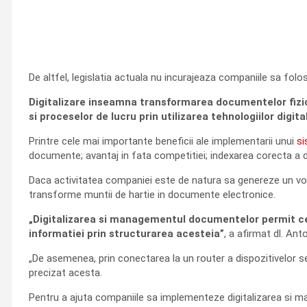
De altfel, legislatia actuala nu incurajeaza companiile sa fol
Digitalizare inseamna transformarea documentelor fizice
si proceselor de lucru prin utilizarea tehnologiilor digit
Printre cele mai importante beneficii ale implementarii unui
si
documente; avantaj in fata competitiei; indexarea corecta a doc
Daca activitatea companiei este de natura sa genereze un vol
transforme muntii de hartie in documente electronice.
„Digitalizarea si managementul documentelor permit cen
informatiei prin structurarea acesteia”
, a afirmat dl. A
„De asemenea, prin conectarea la un router a dispozitivelor s
precizat acesta.
Pentru a ajuta companiile sa implementeze digitalizarea si 