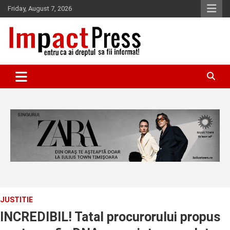
Skip
Friday, August 7, 2026
to
content
Pentru ca ai dreptul sa fii informat!
IMPACTPRESS
JUSTITIE
INCREDIBIL! Tatal procurorului propus