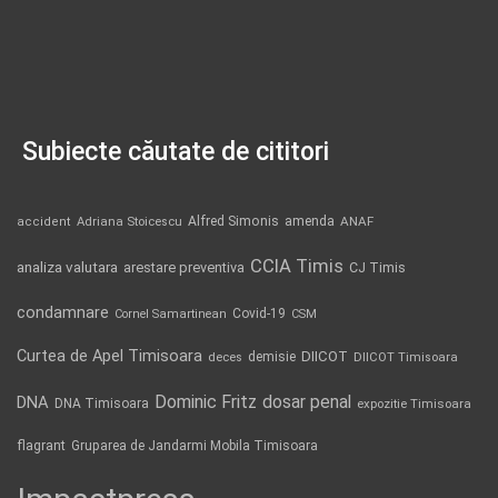
Subiecte căutate de cititori
Alfred Simonis
amenda
ANAF
accident
Adriana Stoicescu
CCIA Timis
analiza valutara
arestare preventiva
CJ Timis
condamnare
Covid-19
Cornel Samartinean
CSM
Curtea de Apel Timisoara
DIICOT
demisie
deces
DIICOT Timisoara
Dominic Fritz
DNA
dosar penal
DNA Timisoara
expozitie Timisoara
flagrant
Gruparea de Jandarmi Mobila Timisoara