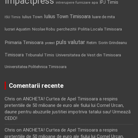
Impactpress
IPJ Timis
intrerupere furnizare apa
Iulius Town Timisoara
Iulius Town
luare de mita
ISU Timis
Politia Locala Timisoara
lucrari Aquatim
perchezitii
Nicolae Robu
puls valutar
Primaria Timisoara
Retim
Sorin Grindeanu
protest
Timisoara
Tribunalul Timis
Universitatea de Vest din Timisoara
Universitatea Politehnica Timisoara
Comentarii recente
Chris
on
ANCHETA! Curtea de Apel Timisoara a respins
pretentiile de 50 milioane de euro ale fiului lui Cornel Urcan,
daune pentru abuzurile justitiei impotriva tatalui sau! Urmează
CEDO!
Chris
on
ANCHETA! Curtea de Apel Timisoara a respins
pretentiile de 50 milioane de euro ale fiului lui Cornel Urcan,