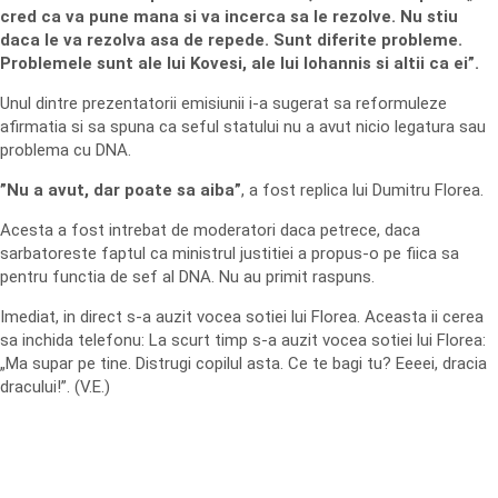
cred ca va pune mana si va incerca sa le rezolve. Nu stiu
daca le va rezolva asa de repede. Sunt diferite probleme.
Problemele sunt ale lui Kovesi, ale lui Iohannis si altii ca ei”.
Unul dintre prezentatorii emisiunii i-a sugerat sa reformuleze
afirmatia si sa spuna ca seful statului nu a avut nicio legatura sau
problema cu DNA.
”Nu a avut, dar poate sa aiba”
, a fost replica lui Dumitru Florea.
Acesta a fost intrebat de moderatori daca petrece, daca
sarbatoreste faptul ca ministrul justitiei a propus-o pe fiica sa
pentru functia de sef al DNA. Nu au primit raspuns.
Imediat, in direct s-a auzit vocea sotiei lui Florea. Aceasta ii cerea
sa inchida telefonu: La scurt timp s-a auzit vocea sotiei lui Florea:
„Ma supar pe tine. Distrugi copilul asta. Ce te bagi tu? Eeeei, dracia
dracului!”. (V.E.)