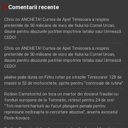
Comentarii recente
Chris
on
ANCHETA! Curtea de Apel Timisoara a respins
pretentiile de 50 milioane de euro ale fiului lui Cornel Urcan,
daune pentru abuzurile justitiei impotriva tatalui sau! Urmează
CEDO!
Chris
on
ANCHETA! Curtea de Apel Timisoara a respins
pretentiile de 50 milioane de euro ale fiului lui Cornel Urcan,
daune pentru abuzurile justitiei impotriva tatalui sau! Urmează
CEDO!
jalalive piala dunia
on
Filtru rutier pe strazile Timisoarei: 128 de
masini si 52 de motociclete, oprite pentru “controale de rutina”
Rodion Camatoritul
on
Inca un martor din dosarul fraudei cu
fonduri europene de la Tomnatic, retinut pentru 24 de ore!
“Toti martorii hartuiti au facut plangere penala pentru
represiune nedreapta si cercetare abuziva”, anunta avocatul
Florin Kovacs