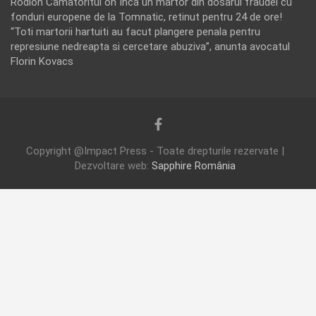
Rodion Camatoritul
on
Inca un martor din dosarul fraudei cu
fonduri europene de la Tomnatic, retinut pentru 24 de ore!
“Toti martorii hartuiti au facut plangere penala pentru
represiune nedreapta si cercetare abuziva”, anunta avocatul
Florin Kovacs
Copyright @Impact Press - Toate drepturile rezervate |
Dezvoltare web:
Sapphire România