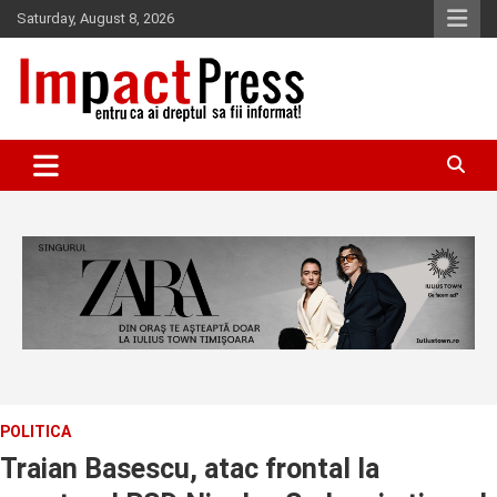
Skip
Saturday, August 8, 2026
to
content
Pentru ca ai dreptul sa fii informat!
IMPACTPRESS
POLITICA
Traian Basescu, atac frontal la