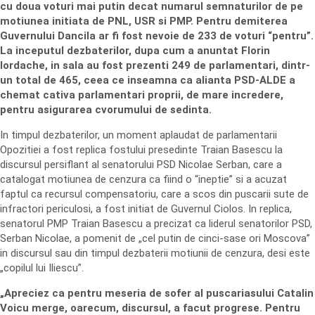
cu doua voturi mai putin decat numarul semnaturilor de pe
motiunea initiata de PNL, USR si PMP. Pentru demiterea
Guvernului Dancila ar fi fost nevoie de 233 de voturi “pentru”.
La inceputul dezbaterilor, dupa cum a anuntat Florin
Iordache, in sala au fost prezenti 249 de parlamentari, dintr-
un total de 465, ceea ce inseamna ca alianta PSD-ALDE a
chemat cativa parlamentari proprii, de mare incredere,
pentru asigurarea cvorumului de sedinta.
In timpul dezbaterilor, un moment aplaudat de parlamentarii
Opozitiei a fost replica fostului presedinte Traian Basescu la
discursul persiflant al senatorului PSD Nicolae Serban, care a
catalogat motiunea de cenzura ca fiind o “ineptie” si a acuzat
faptul ca recursul compensatoriu, care a scos din puscarii sute de
infractori periculosi, a fost initiat de Guvernul Ciolos. In replica,
senatorul PMP Traian Basescu a precizat ca liderul senatorilor PSD,
Serban Nicolae, a pomenit de „cel putin de cinci-sase ori Moscova”
in discursul sau din timpul dezbaterii motiunii de cenzura, desi este
„copilul lui Iliescu”.
„Apreciez ca pentru meseria de sofer al puscariasului Catalin
Voicu merge, oarecum, discursul, a facut progrese. Pentru