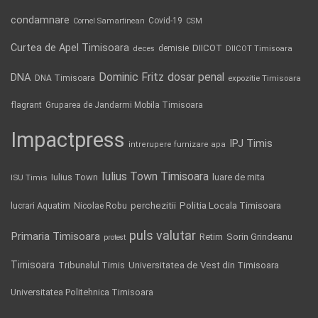
condamnare
Covid-19
Cornel Samartinean
CSM
Curtea de Apel Timisoara
DIICOT
demisie
deces
DIICOT Timisoara
Dominic Fritz
DNA
dosar penal
DNA Timisoara
expozitie Timisoara
flagrant
Gruparea de Jandarmi Mobila Timisoara
Impactpress
IPJ Timis
intrerupere furnizare apa
Iulius Town Timisoara
Iulius Town
luare de mita
ISU Timis
Politia Locala Timisoara
lucrari Aquatim
perchezitii
Nicolae Robu
puls valutar
Primaria Timisoara
Retim
Sorin Grindeanu
protest
Timisoara
Tribunalul Timis
Universitatea de Vest din Timisoara
Universitatea Politehnica Timisoara