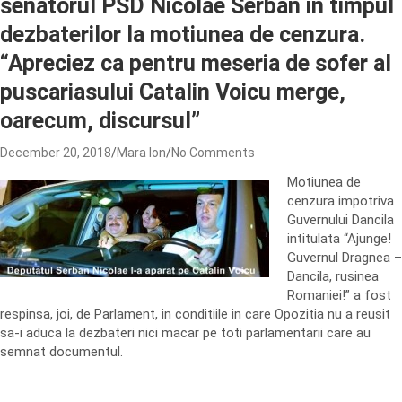
senatorul PSD Nicolae Serban in timpul
dezbaterilor la motiunea de cenzura.
“Apreciez ca pentru meseria de sofer al
puscariasului Catalin Voicu merge,
oarecum, discursul”
December 20, 2018
Mara Ion
No Comments
Motiunea de
cenzura impotriva
Guvernului Dancila
intitulata “Ajunge!
Guvernul Dragnea –
Dancila, rusinea
Romaniei!” a fost
respinsa, joi, de Parlament, in conditiile in care Opozitia nu a reusit
sa-i aduca la dezbateri nici macar pe toti parlamentarii care au
semnat documentul.