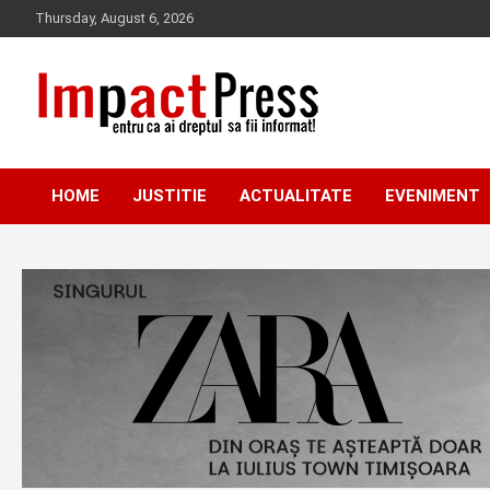
Skip
Thursday, August 6, 2026
to
content
Pentru ca ai dreptul sa fii informat!
IMPACTPRESS
HOME
JUSTITIE
ACTUALITATE
EVENIMENT