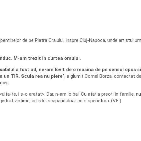
pentinelor de pe Piatra Craiului, inspre Cluj-Napoca, unde artistul u
onduc. M-am trezit in curtea omului.
sabilul a fost ud, ne-am lovit de o masina de pe sensul opus s
a un TIR. Scula rea nu piere”
, a glumit Cornel Borza, contactat d
tier.
a-te, i s-o aratat>. Dar, n-am io bai. Cu atatia preoti in familie, nu-
istrat victime, artistul scapand doar cu o sperietura. (V.E.)