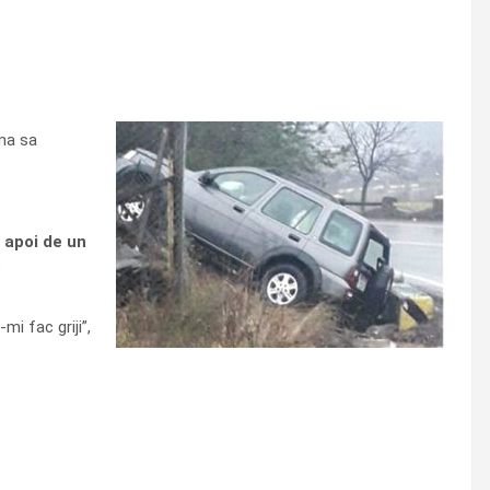
rma sa
i apoi de un
e
mi fac griji”,