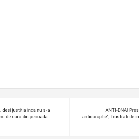
desi justitia inca nu s-a
ANTI-DNA! Presedi
oane de euro din perioada
anticoruptie”, frustrati de i