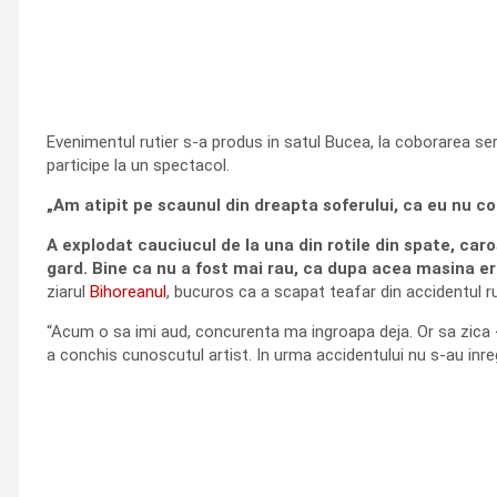
Evenimentul rutier s-a produs in satul Bucea, la coborarea ser
participe la un spectacol.
„Am atipit pe scaunul din dreapta soferului, ca eu nu c
A explodat cauciucul de la una din rotile din spate, caro
gard. Bine ca nu a fost mai rau, ca dupa acea masina er
ziarul
Bihoreanul
, bucuros ca a scapat teafar din accidentul ru
“Acum o sa imi aud, concurenta ma ingroapa deja. Or sa zica <uit
a conchis cunoscutul artist. In urma accidentului nu s-au inreg