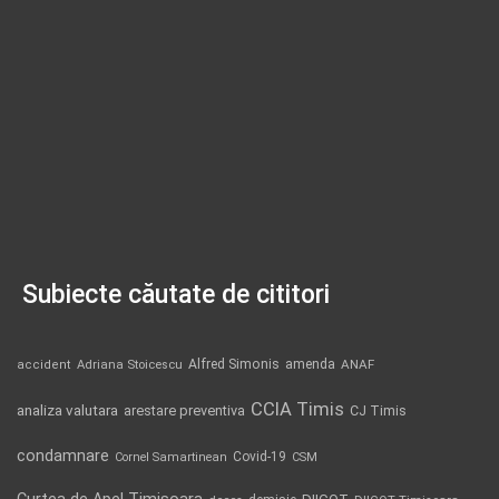
Subiecte căutate de cititori
Alfred Simonis
amenda
ANAF
accident
Adriana Stoicescu
CCIA Timis
analiza valutara
arestare preventiva
CJ Timis
condamnare
Covid-19
Cornel Samartinean
CSM