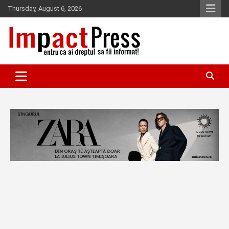
Skip
Thursday, August 6, 2026
to
content
Pentru ca ai dreptul sa fii informat!
IMPACTPRESS