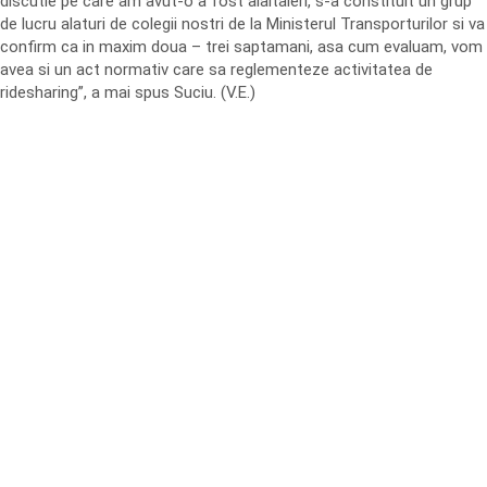
discutie pe care am avut-o a fost alaltaieri, s-a constituit un grup
de lucru alaturi de colegii nostri de la Ministerul Transporturilor si va
confirm ca in maxim doua – trei saptamani, asa cum evaluam, vom
avea si un act normativ care sa reglementeze activitatea de
ridesharing”, a mai spus Suciu. (V.E.)