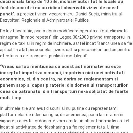
decizionala timp de 10 zile, inclusiv autoritatile locale au
fost de acord si nu au ridicat observatii vizavi de acest
punct”
, a precizat vineri vicepremierul Daniel Suciu, ministru al
Dezvoltarii Regionale si Administratiei Publice.
Potrivit acestuia, prin a doua modificare operata a fost eliminata
sintagma “in mod repetat” din Legea 38/2003 privind transportul in
regim de taxi si in regim de inchiriere, astfel incat “sanctiunea sa fie
aplicabila atat persoanelor fizice, cat si persoanelor juridice pentru
efectuarea de transport public in mod ilegal”.
“Vreau sa fac mentiunea ca acest act normativ nu este
indreptat impotriva nimanui, impotriva nici unei activitati
economice, ci, din contra, ne dorim sa reglementam si
punem stop si capat pirateriei din domeniul transporturilor,
ceea ce patronatul din transporturi ne-a solicitat de foarte
mult timp.
In ultimele zile am avut discutii si nu putine cu reprezentantii
platformelor de ridesharing si, de asemenea, pana la intrarea in
vigoare a acestei ordonante vom emite un alt act normativ astfel
incat si activitatea de ridesharing sa fie reglementata. Ultima