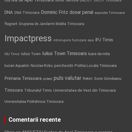
Curtea de Apel Timisoara
DIICOT
demisie
deces
DIICOT Timisoara
Dominic Fritz
DNA
dosar penal
DNA Timisoara
expozitie Timisoara
flagrant
Gruparea de Jandarmi Mobila Timisoara
Impactpress
IPJ Timis
intrerupere furnizare apa
Iulius Town Timisoara
Iulius Town
luare de mita
ISU Timis
Politia Locala Timisoara
lucrari Aquatim
perchezitii
Nicolae Robu
puls valutar
Primaria Timisoara
Retim
Sorin Grindeanu
protest
Timisoara
Tribunalul Timis
Universitatea de Vest din Timisoara
Universitatea Politehnica Timisoara
Comentarii recente