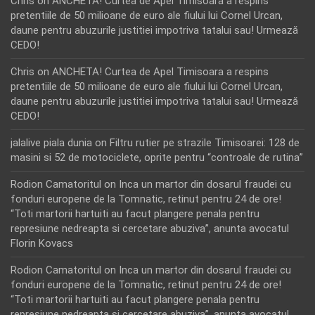
Chris
on
ANCHETA! Curtea de Apel Timisoara a respins
pretentiile de 50 milioane de euro ale fiului lui Cornel Urcan,
daune pentru abuzurile justitiei impotriva tatalui sau! Urmează
CEDO!
Chris
on
ANCHETA! Curtea de Apel Timisoara a respins
pretentiile de 50 milioane de euro ale fiului lui Cornel Urcan,
daune pentru abuzurile justitiei impotriva tatalui sau! Urmează
CEDO!
jalalive piala dunia
on
Filtru rutier pe strazile Timisoarei: 128 de
masini si 52 de motociclete, oprite pentru “controale de rutina”
Rodion Camatoritul
on
Inca un martor din dosarul fraudei cu
fonduri europene de la Tomnatic, retinut pentru 24 de ore!
“Toti martorii hartuiti au facut plangere penala pentru
represiune nedreapta si cercetare abuziva”, anunta avocatul
Florin Kovacs
Rodion Camatoritul
on
Inca un martor din dosarul fraudei cu
fonduri europene de la Tomnatic, retinut pentru 24 de ore!
“Toti martorii hartuiti au facut plangere penala pentru
represiune nedreapta si cercetare abuziva”, anunta avocatul