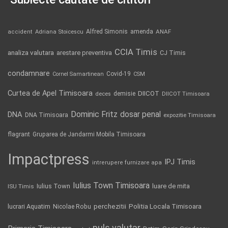
Alfred Simonis
amenda
ANAF
accident
Adriana Stoicescu
CCIA Timis
analiza valutara
arestare preventiva
CJ Timis
condamnare
Covid-19
Cornel Samartinean
CSM
Curtea de Apel Timisoara
DIICOT
demisie
deces
DIICOT Timisoara
Dominic Fritz
DNA
dosar penal
DNA Timisoara
expozitie Timisoara
flagrant
Gruparea de Jandarmi Mobila Timisoara
Impactpress
IPJ Timis
intrerupere furnizare apa
Iulius Town Timisoara
Iulius Town
luare de mita
ISU Timis
Politia Locala Timisoara
lucrari Aquatim
perchezitii
Nicolae Robu
puls valutar