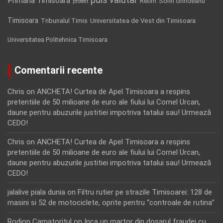
Primaria Timisoara
Retim
Sorin Grindeanu
protest
Timisoara
Tribunalul Timis
Universitatea de Vest din Timisoara
Universitatea Politehnica Timisoara
Comentarii recente
Chris
on
ANCHETA! Curtea de Apel Timisoara a respins
pretentiile de 50 milioane de euro ale fiului lui Cornel Urcan,
daune pentru abuzurile justitiei impotriva tatalui sau! Urmează
CEDO!
Chris
on
ANCHETA! Curtea de Apel Timisoara a respins
pretentiile de 50 milioane de euro ale fiului lui Cornel Urcan,
daune pentru abuzurile justitiei impotriva tatalui sau! Urmează
CEDO!
jalalive piala dunia
on
Filtru rutier pe strazile Timisoarei: 128 de
masini si 52 de motociclete, oprite pentru “controale de rutina”
Rodion Camatoritul
on
Inca un martor din dosarul fraudei cu