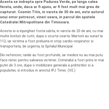
Acesta se indrepta spre Padurea Verde, pe langa calea
ferata, unde, daca ar fi ajuns, ar fi fost mult mai greu de
capturat. Cosmin Titis, in varsta de 30 de ani, este autorul
unui omor petrecut, vineri seara, in parcul din spatele
Catedralei Mitropolitane din Timisoara.
Acesta si-a injunghiat fosta iubita, in varsta de 20 de ani, cu mai
multe lovituri de cutit, dupa o scurta cearta. Martorii au sunat la
112, iar victima a fost preluata in stop cardio-respirator si
transportata, de urgenta, la Spitalul Municipal.
Din nefericire, ranile au fost profunde, iar medicii nu au mai putu
face nimic pentru salvarea victimei. Criminalul a fost prins in mai
putin de 3 ore, dupa o mobilizare generala a politistilor si a
populatiei, si introdus in arestul IPJ Timis. (V.E.)