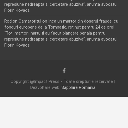
represiune nedreapta si cercetare abuziva”, anunta avocatul
Florin Kovacs
Rodion Camatoritul
on
Inca un martor din dosarul fraudei cu
fonduri europene de la Tomnatic, retinut pentru 24 de ore!
“Toti martorii hartuiti au facut plangere penala pentru
represiune nedreapta si cercetare abuziva”, anunta avocatul
Florin Kovacs
Copyright @Impact Press - Toate drepturile rezervate |
Dezvoltare web:
Sapphire România