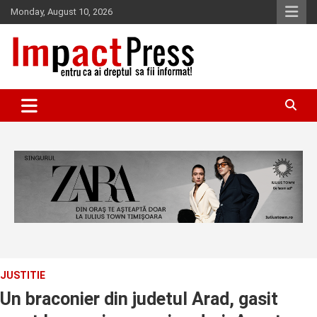
Skip
Monday, August 10, 2026
to
content
Pentru ca ai dreptul sa fii informat!
IMPACTPRESS
JUSTITIE
Un braconier din judetul Arad, gasit