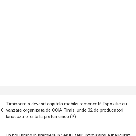
ost
Timisoara a devenit capitala mobilei romanesti! Expozitie cu
avigation
vanzare organizata de CCIA Timis, unde 32 de producatori
lanseaza oferte la preturi unice (P)
Un nou brand in premiera in vestul tarii: Intimissimi a inaugurat