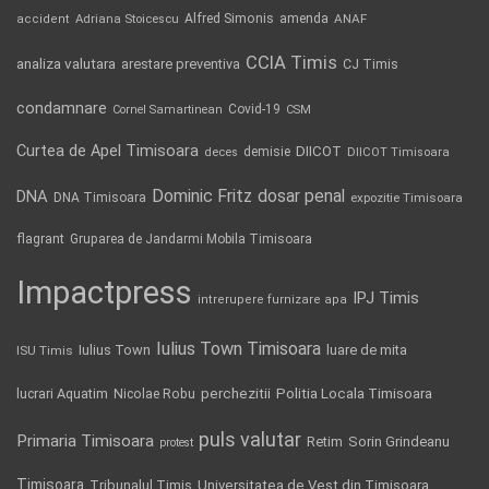
Alfred Simonis
amenda
ANAF
accident
Adriana Stoicescu
CCIA Timis
analiza valutara
arestare preventiva
CJ Timis
condamnare
Covid-19
Cornel Samartinean
CSM
Curtea de Apel Timisoara
DIICOT
demisie
deces
DIICOT Timisoara
Dominic Fritz
DNA
dosar penal
DNA Timisoara
expozitie Timisoara
flagrant
Gruparea de Jandarmi Mobila Timisoara
Impactpress
IPJ Timis
intrerupere furnizare apa
Iulius Town Timisoara
Iulius Town
luare de mita
ISU Timis
Politia Locala Timisoara
lucrari Aquatim
perchezitii
Nicolae Robu
puls valutar
Primaria Timisoara
Retim
Sorin Grindeanu
protest
Timisoara
Tribunalul Timis
Universitatea de Vest din Timisoara