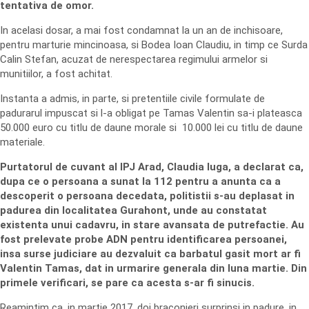
tentativa de omor.
In acelasi dosar, a mai fost condamnat la un an de inchisoare,
pentru marturie mincinoasa, si Bodea Ioan Claudiu, in timp ce Surda
Calin Stefan, acuzat de nerespectarea regimului armelor si
munitiilor, a fost achitat.
Instanta a admis, in parte, si pretentiile civile formulate de
padurarul impuscat si l-a obligat pe Tamas Valentin sa-i plateasca
50.000 euro cu titlu de daune morale si 10.000 lei cu titlu de daune
materiale.
Purtatorul de cuvant al IPJ Arad, Claudia Iuga, a declarat ca,
dupa ce o persoana a sunat la 112 pentru a anunta ca a
descoperit o persoana decedata, politistii s-au deplasat in
padurea din localitatea Gurahont, unde au constatat
existenta unui cadavru, in stare avansata de putrefactie. Au
fost prelevate probe ADN pentru identificarea persoanei,
insa surse judiciare au dezvaluit ca barbatul gasit mort ar fi
Valentin Tamas, dat in urmarire generala din luna martie. Din
primele verificari, se pare ca acesta s-ar fi sinucis.
Reamintim ca, in martie 2017, doi braconieri surprinsi in padure, in