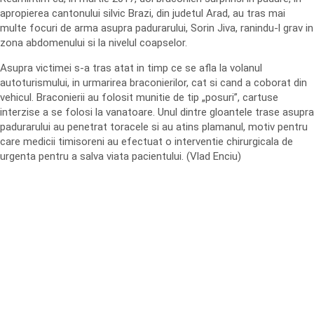
apropierea cantonului silvic Brazi, din judetul Arad, au tras mai
multe focuri de arma asupra padurarului, Sorin Jiva, ranindu-l grav in
zona abdomenului si la nivelul coapselor.
Asupra victimei s-a tras atat in timp ce se afla la volanul
autoturismului, in urmarirea braconierilor, cat si cand a coborat din
vehicul. Braconierii au folosit munitie de tip „posuri”, cartuse
interzise a se folosi la vanatoare. Unul dintre gloantele trase asupra
padurarului au penetrat toracele si au atins plamanul, motiv pentru
care medicii timisoreni au efectuat o interventie chirurgicala de
urgenta pentru a salva viata pacientului. (Vlad Enciu)