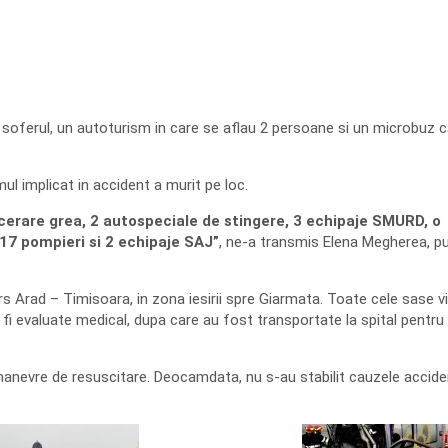
r soferul, un autoturism in care se aflau 2 persoane si un microbuz 
ul implicat in accident a murit pe loc.
cerare grea, 2 autospeciale de stingere, 3 echipaje SMURD, o
 17 pompieri si 2 echipaje SAJ”
, ne-a transmis Elena Megherea, pu
s Arad – Timisoara, in zona iesirii spre Giarmata. Toate cele sase v
fi evaluate medical, dupa care au fost transportate la spital pentru 
anevre de resuscitare. Deocamdata, nu s-au stabilit cauzele acciden