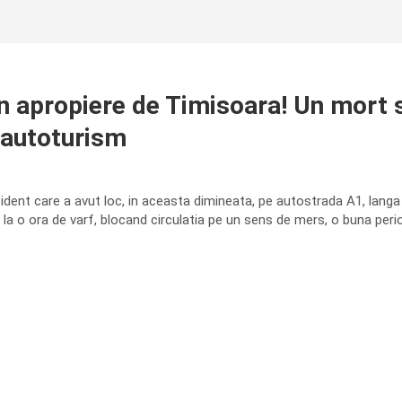
n apropiere de Timisoara! Un mort si 
n autoturism
ident care a avut loc, in aceasta dimineata, pe autostrada A1, langa 
er la o ora de varf, blocand circulatia pe un sens de mers, o buna per