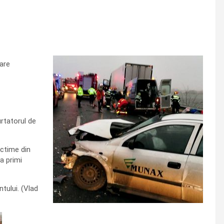
care
rtatorul de
ictime din
a primi
tului. (Vlad