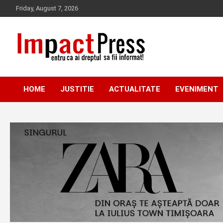
Skip
Friday, August 7, 2026
to
content
Pentru ca ai dreptul sa fii informat!
IMPACTPRESS
HOME
JUSTITIE
ACTUALITATE
EVENIMENT