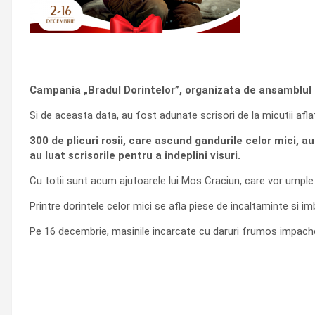
Campania „Bradul Dorintelor”, organizata de ansamblul Iu
Si de aceasta data, au fost adunate scrisori de la micutii aflat
300 de plicuri rosii, care ascund gandurile celor mici, au 
au luat scrisorile pentru a indeplini visuri.
Cu totii sunt acum ajutoarele lui Mos Craciun, care vor umple t
Printre dorintele celor mici se afla piese de incaltaminte si imbr
Pe 16 decembrie, masinile incarcate cu daruri frumos impacheta