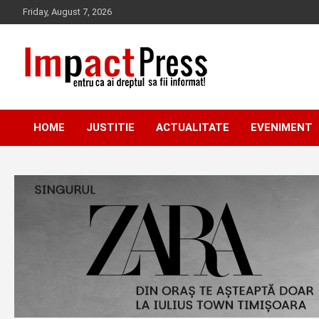
Skip
Friday, August 7, 2026
to
content
Pentru ca ai dreptul sa fii informat!
IMPACTPRESS
HOME
JUSTITIE
ACTUALITATE
EVENIMENT