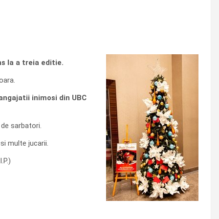
 la a treia editie.
oara.
 angajatii inimosi din UBC
 de sarbatori.
si multe jucarii.
.P.)