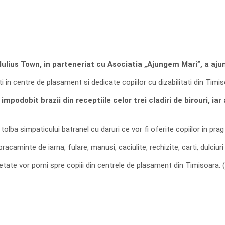
lius Town, in parteneriat cu Asociatia „Ajungem Mari”, a ajuns
i in centre de plasament si dedicate copiilor cu dizabilitati din Timis
impodobit brazii din receptiile celor trei cladiri de birouri, iar
olba simpaticului batranel cu daruri ce vor fi oferite copiilor in prag
acaminte de iarna, fulare, manusi, caciulite, rechizite, carti, dulciuri 
te vor porni spre copiii din centrele de plasament din Timisoara. (I