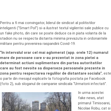
Pentru a fi mai convingator, liderul de sindicat al politistilor
inteligenti (“Smart Pol”) si-a ilustrat textul vigilentei sale publice cu
un fake photo, din care se poate deduce ca in piata volanta de la
stadion nu se respecta distanta minima prevazuta in ordonantele
militare pentru prevenirea raspandirii Covid-19.
“In intervalul orar cel mai aglomerat (app. orele 12) numarul
mare de persoane care s-au prezentat in zona pietei a
determinat actiuni suplimentare din partea autoritatilor
care au fost nevoite sa disperseze persoanele prezente in
zona pentru respectarea regulilor de distantare sociala”
, este
o parte din mesajul explicativ la fotografia postata pe Facebook
(foto 2), sub sloganul de campanie sindicala “Urmatorii infectati”.
In urma acestei
fake news, atat
primarul Timisoarei,
Nicolae Robu, cat si