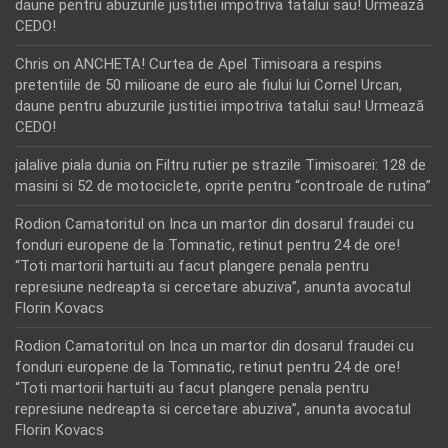
daune pentru abuzurile justitiei impotriva tatalui sau! Urmează
CEDO!
Chris
on
ANCHETA! Curtea de Apel Timisoara a respins
pretentiile de 50 milioane de euro ale fiului lui Cornel Urcan,
daune pentru abuzurile justitiei impotriva tatalui sau! Urmează
CEDO!
jalalive piala dunia
on
Filtru rutier pe strazile Timisoarei: 128 de
masini si 52 de motociclete, oprite pentru “controale de rutina”
Rodion Camatoritul
on
Inca un martor din dosarul fraudei cu
fonduri europene de la Tomnatic, retinut pentru 24 de ore!
“Toti martorii hartuiti au facut plangere penala pentru
represiune nedreapta si cercetare abuziva”, anunta avocatul
Florin Kovacs
Rodion Camatoritul
on
Inca un martor din dosarul fraudei cu
fonduri europene de la Tomnatic, retinut pentru 24 de ore!
“Toti martorii hartuiti au facut plangere penala pentru
represiune nedreapta si cercetare abuziva”, anunta avocatul
Florin Kovacs