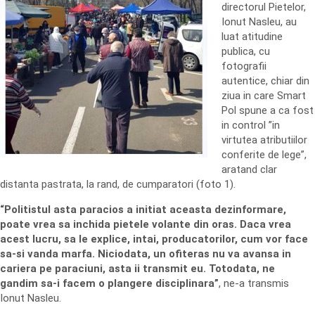
directorul Pietelor,
Ionut Nasleu, au
luat atitudine
publica, cu
fotografii
autentice, chiar din
ziua in care Smart
Pol spune a ca fost
in control ”in
virtutea atributiilor
conferite de lege”,
aratand clar
distanta pastrata, la rand, de cumparatori (foto 1).
“Politistul asta paracios a initiat aceasta dezinformare,
poate vrea sa inchida pietele volante din oras. Daca vrea
acest lucru, sa le explice, intai, producatorilor, cum vor face
sa-si vanda marfa. Niciodata, un ofiteras nu va avansa in
cariera pe paraciuni, asta ii transmit eu. Totodata, ne
gandim sa-i facem o plangere disciplinara”
, ne-a transmis
Ionut Nasleu.