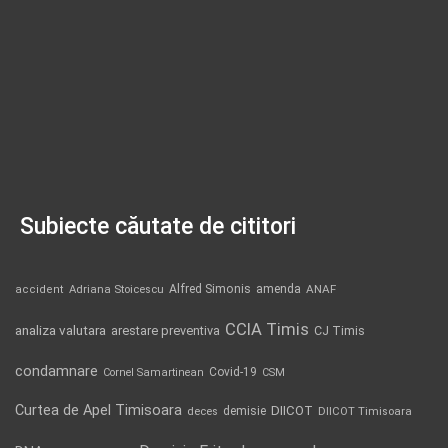
Subiecte căutate de cititori
Alfred Simonis
amenda
ANAF
accident
Adriana Stoicescu
CCIA Timis
analiza valutara
arestare preventiva
CJ Timis
condamnare
Covid-19
Cornel Samartinean
CSM
Curtea de Apel Timisoara
DIICOT
demisie
deces
DIICOT Timisoara