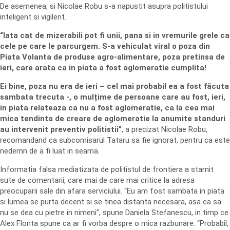
De asemenea, si Nicolae Robu s-a napustit asupra politistului
inteligent si vigilent.
“Iata cat de mizerabili pot fi unii, pana si in vremurile grele ca
cele pe care le parcurgem. S-a vehiculat viral o poza din
Piata Volanta de produse agro-alimentare, poza pretinsa de
ieri, care arata ca in piata a fost aglomeratie cumplita!
Ei bine, poza nu era de ieri – cel mai probabil ea a fost făcuta
sambata trecuta -, o mulțime de persoane care au fost, ieri,
in piata relateaza ca nu a fost aglomeratie, ca la cea mai
mica tendinta de creare de aglomeratie la anumite standuri
au intervenit preventiv politistii”
, a precizat Nicolae Robu,
recomandand ca subcomisarul Tataru sa fie ignorat, pentru ca este
nedemn de a fi luat in seama.
Informatia falsa mediatizata de politistul de frontiera a starnit
sute de comentarii, care mai de care mai critice la adresa
preocuparii sale din afara serviciului. “Eu am fost sambata in piata
si lumea se purta decent si se tinea distanta necesara, asa ca sa
nu se dea cu pietre in nimeni”, spune Daniela Stefanescu, in timp ce
Alex Flonta spune ca ar fi vorba despre o mica razbunare: “Probabil,