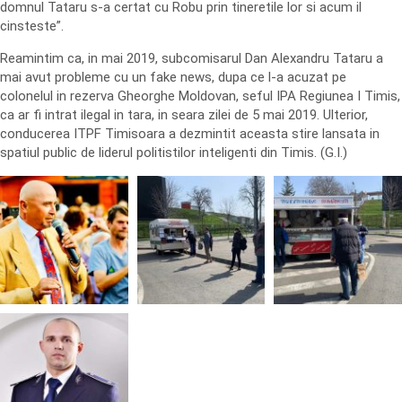
domnul Tataru s-a certat cu Robu prin tineretile lor si acum il
cinsteste”.
Reamintim ca, in mai 2019, subcomisarul Dan Alexandru Tataru a
mai avut probleme cu un fake news, dupa ce l-a acuzat pe
colonelul in rezerva Gheorghe Moldovan, seful IPA Regiunea I Timis,
ca ar fi intrat ilegal in tara, in seara zilei de 5 mai 2019. Ulterior,
conducerea ITPF Timisoara a dezmintit aceasta stire lansata in
spatiul public de liderul politistilor inteligenti din Timis. (G.I.)