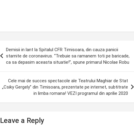
ost
Demisii in lant la Spitalul CFR Timisoara, din cauza panicii
avigation
starnite de coronavirus. “Trebuie sa ramanem toti pe baricade,
ca sa depasim aceasta situatie!”, spune primarul Nicolae Robu
Cele mai de succes spectacole ale Teatrului Maghiar de Stat
„Csiky Gergely” din Timisoara, prezentate pe internet, subtitrate
in limba romana! VEZI programul din aprilie 2020
Leave a Reply