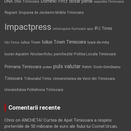
Dominic Fritz
DNA
dosar penal
DNA Timisoara
expozitie Timisoara
flagrant
Gruparea de Jandarmi Mobila Timisoara
Impactpress
IPJ Timis
intrerupere furnizare apa
Iulius Town Timisoara
Iulius Town
luare de mita
ISU Timis
Politia Locala Timisoara
lucrari Aquatim
perchezitii
Nicolae Robu
puls valutar
Primaria Timisoara
Retim
Sorin Grindeanu
protest
Timisoara
Tribunalul Timis
Universitatea de Vest din Timisoara
Universitatea Politehnica Timisoara
Comentarii recente
Chris
on
ANCHETA! Curtea de Apel Timisoara a respins
pretentiile de 50 milioane de euro ale fiului lui Cornel Urcan,