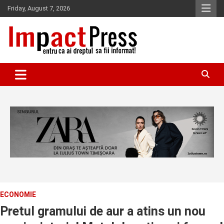
Skip
Friday, August 7, 2026
to
content
Pentru ca ai dreptul sa fii informat!
IMPACTPRESS
ECONOMIE
Pretul gramului de aur a atins un nou