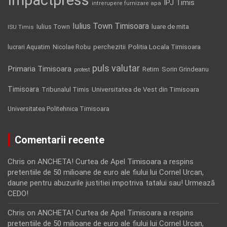
IPJ Timis
intrerupere furnizare apa
Iulius Town Timisoara
Iulius Town
luare de mita
ISU Timis
Politia Locala Timisoara
lucrari Aquatim
perchezitii
Nicolae Robu
puls valutar
Primaria Timisoara
Retim
Sorin Grindeanu
protest
Timisoara
Tribunalul Timis
Universitatea de Vest din Timisoara
Universitatea Politehnica Timisoara
Comentarii recente
Chris
on
ANCHETA! Curtea de Apel Timisoara a respins
pretentiile de 50 milioane de euro ale fiului lui Cornel Urcan,
daune pentru abuzurile justitiei impotriva tatalui sau! Urmează
CEDO!
Chris
on
ANCHETA! Curtea de Apel Timisoara a respins
pretentiile de 50 milioane de euro ale fiului lui Cornel Urcan,