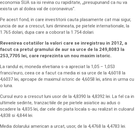
economia SUA sa isi revina cu rapiditate, „presupunand ca nu va
exista un al doilea val de coronavirus”.
Pe acest fond, in care investitorii cauta plasamente cat mai sigur,
uncia de aur a crescut, luni dimineata, pe pietele internationale, la
1.765 dolari, dupa care a coborat la 1.754 dolari.
Revenirea cotatiilor la valori care se inregistrau in 2012, a
facut ca pretul gramului de aur sa urce de la 249,8083 la
253,7705 lei, care reprezinta un nou maxim istoric.
La randul ei, moneda elvetiana s-a apreciat la 1,05 – 1,053
franci/euro, ceea ce a facut ca media ei sa urce de la 4,6018 la
4,6037 lei, aproape de maximul istoric de 4,6058 lei, atins in urma cu
o luna.
Cursul euro a crescut luni usor de la 4,8390 la 4,8392 lei. La fel ca in
ultimele sedinte, tranzactiile de pe pietele asiatice au adus o
scadere la 4,835 lei, dar cele din piata locala s-au realizat in culoarul
4,838 si 4,844 lei.
Media dolarului american a urcat, usor, de la 4,4768 la 4,4783 lei.