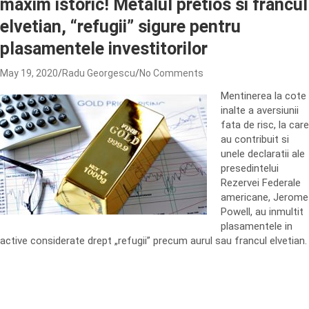
maxim istoric! Metalul pretios si francul
elvetian, “refugii” sigure pentru
plasamentele investitorilor
May 19, 2020
Radu Georgescu
No Comments
Mentinerea la cote
inalte a aversiunii
fata de risc, la care
au contribuit si
unele declaratii ale
presedintelui
Rezervei Federale
americane, Jerome
Powell, au inmultit
plasamentele in
active considerate drept „refugii” precum aurul sau francul elvetian.