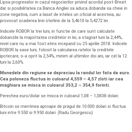
Lipsa progreselor in cazul negocierilor privind acordul post-Brexit
dar si posibilitatea ca Banca Angliei sa aduca dobanda sa cheie in
zone negativa, cum a lasat de inteles un oficial al acesteia, au
provocat scaderea lirei sterline de la 5,4610 la 5,4272 lei.
Indicele ROBOR la trei luni, in functie de care sunt calculate
dobanzile la majoritatea creditelor in lei, a stagnat luni la 2,44%,
nivel care nu a mai fost atins incepand cu 25 aprilie 2018. Indicele
ROBOR la sase luni, folosit la calcularea ratelor la creditele
ipotecare, s-a oprit la 2,54%, minim al ultimilor doi ani, iar cel la 12
luni la 2,60%.
Monedele din regiune se depreciau la randul lor fata de euro.
Cea poloneza fluctua in culoarul 4,559 – 4,57 zloti iar cea
maghiara se misca in culoarul 353,2 – 354,9 forinti.
Perechea euro/dolar se misca in culoarul 1,08 – 1,0838 dolari.
Bitcoin se mentinea aproape de pragul de 10.000 dolari si fluctua
luni intre 9.550 si 9.950 dolari. (Radu Georgescu)