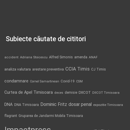
Subiecte căutate de cititori
Alfred Simonis
amenda
ANAF
accident
Adriana Stoicescu
CCIA Timis
analiza valutara
arestare preventiva
CJ Timis
condamnare
Covid-19
Cornel Samartinean
CSM
Curtea de Apel Timisoara
DIICOT
demisie
deces
DIICOT Timisoara
Dominic Fritz
DNA
dosar penal
DNA Timisoara
expozitie Timisoara
flagrant
Gruparea de Jandarmi Mobila Timisoara
Impactpress