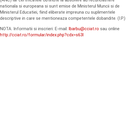
(ANC) iar certificatele obtinute la absolvire au recunoastere
nationala si europeana si sunt emise de Ministerul Muncii si de
Ministerul Educatiei, fiind eliberate impreuna cu suplimentele
descriptive in care se mentioneaza competentele dobandite. (I.P.)
NOTA: Informatii si inscrieri: E-mail:
lbarbu@cciat.ro
sau online
http://cciat.ro/formular/index.php?cdx=s63l