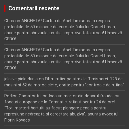
Comentarii recente
Chris
on
ANCHETA! Curtea de Apel Timisoara a respins
pretentiile de 50 milioane de euro ale fiului lui Cornel Urcan,
daune pentru abuzurile justitiei impotriva tatalui sau! Urmează
CEDO!
Chris
on
ANCHETA! Curtea de Apel Timisoara a respins
pretentiile de 50 milioane de euro ale fiului lui Cornel Urcan,
daune pentru abuzurile justitiei impotriva tatalui sau! Urmează
CEDO!
jalalive piala dunia
on
Filtru rutier pe strazile Timisoarei: 128 de
masini si 52 de motociclete, oprite pentru “controale de rutina”
Rodion Camatoritul
on
Inca un martor din dosarul fraudei cu
fonduri europene de la Tomnatic, retinut pentru 24 de ore!
“Toti martorii hartuiti au facut plangere penala pentru
represiune nedreapta si cercetare abuziva”, anunta avocatul
Florin Kovacs