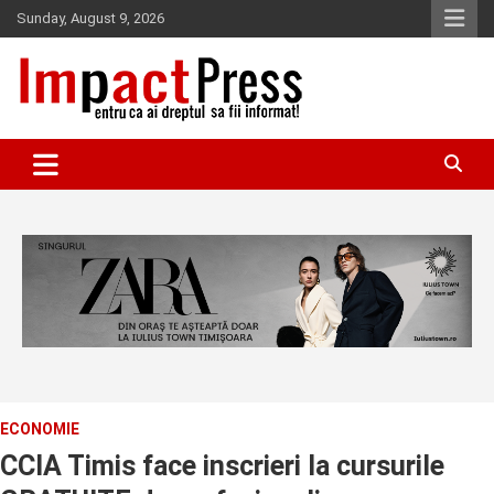
Skip
Sunday, August 9, 2026
to
content
Pentru ca ai dreptul sa fii informat!
IMPACTPRESS
ECONOMIE
CCIA Timis face inscrieri la cursurile