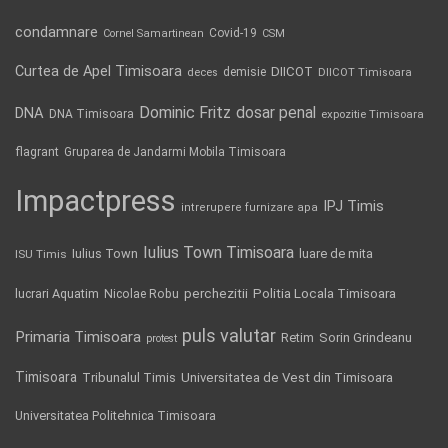
condamnare
Covid-19
Cornel Samartinean
CSM
Curtea de Apel Timisoara
DIICOT
demisie
deces
DIICOT Timisoara
Dominic Fritz
DNA
dosar penal
DNA Timisoara
expozitie Timisoara
flagrant
Gruparea de Jandarmi Mobila Timisoara
Impactpress
IPJ Timis
intrerupere furnizare apa
Iulius Town Timisoara
Iulius Town
luare de mita
ISU Timis
Politia Locala Timisoara
lucrari Aquatim
perchezitii
Nicolae Robu
puls valutar
Primaria Timisoara
Retim
Sorin Grindeanu
protest
Timisoara
Tribunalul Timis
Universitatea de Vest din Timisoara
Universitatea Politehnica Timisoara