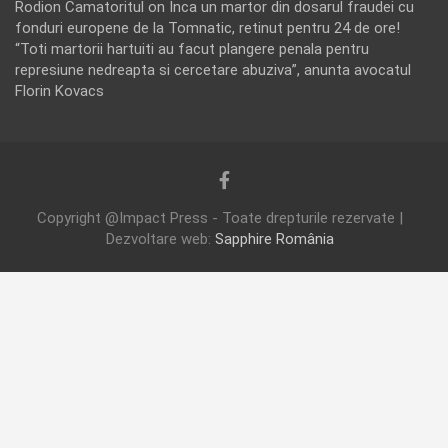
Rodion Camatoritul
on
Inca un martor din dosarul fraudei cu
fonduri europene de la Tomnatic, retinut pentru 24 de ore!
“Toti martorii hartuiti au facut plangere penala pentru
represiune nedreapta si cercetare abuziva”, anunta avocatul
Florin Kovacs
Copyright @Impact Press - Toate drepturile rezervate |
Dezvoltare web:
Sapphire România