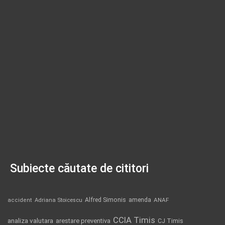
Subiecte căutate de cititori
Alfred Simonis
amenda
ANAF
accident
Adriana Stoicescu
CCIA Timis
analiza valutara
arestare preventiva
CJ Timis