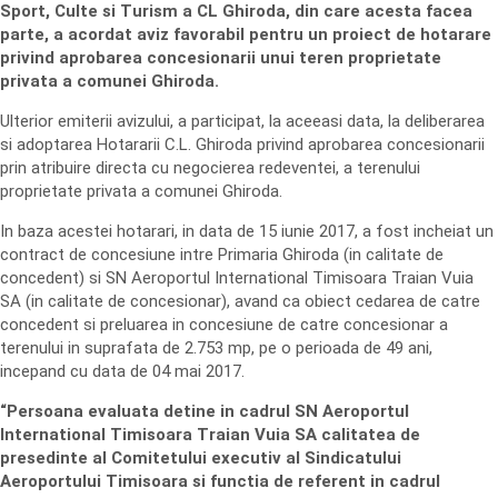
Sport, Culte si Turism a CL Ghiroda, din care acesta facea
parte, a acordat aviz favorabil pentru un proiect de hotarare
privind aprobarea concesionarii unui teren proprietate
privata a comunei Ghiroda.
Ulterior emiterii avizului, a participat, la aceeasi data, la deliberarea
si adoptarea Hotararii C.L. Ghiroda privind aprobarea concesionarii
prin atribuire directa cu negocierea redeventei, a terenului
proprietate privata a comunei Ghiroda.
In baza acestei hotarari, in data de 15 iunie 2017, a fost incheiat un
contract de concesiune intre Primaria Ghiroda (in calitate de
concedent) si SN Aeroportul International Timisoara Traian Vuia
SA (in calitate de concesionar), avand ca obiect cedarea de catre
concedent si preluarea in concesiune de catre concesionar a
terenului in suprafata de 2.753 mp, pe o perioada de 49 ani,
incepand cu data de 04 mai 2017.
“Persoana evaluata detine in cadrul SN Aeroportul
International Timisoara Traian Vuia SA calitatea de
presedinte al Comitetului executiv al Sindicatului
Aeroportului Timisoara si functia de referent in cadrul