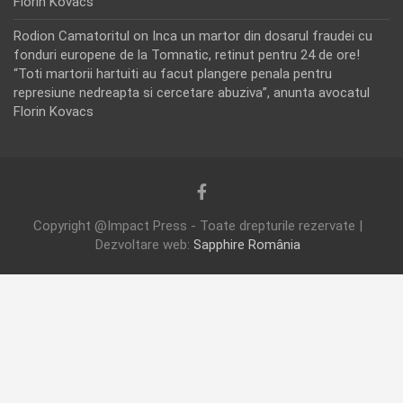
Florin Kovacs
Rodion Camatoritul
on
Inca un martor din dosarul fraudei cu
fonduri europene de la Tomnatic, retinut pentru 24 de ore!
“Toti martorii hartuiti au facut plangere penala pentru
represiune nedreapta si cercetare abuziva”, anunta avocatul
Florin Kovacs
Copyright @Impact Press - Toate drepturile rezervate |
Dezvoltare web:
Sapphire România