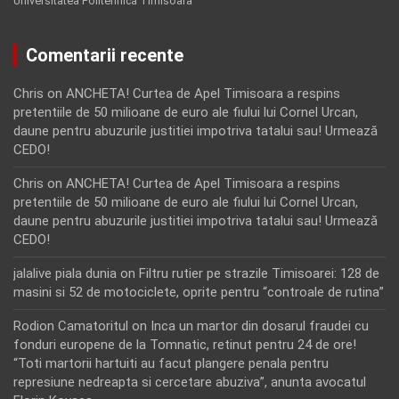
Universitatea Politehnica Timisoara
Comentarii recente
Chris
on
ANCHETA! Curtea de Apel Timisoara a respins
pretentiile de 50 milioane de euro ale fiului lui Cornel Urcan,
daune pentru abuzurile justitiei impotriva tatalui sau! Urmează
CEDO!
Chris
on
ANCHETA! Curtea de Apel Timisoara a respins
pretentiile de 50 milioane de euro ale fiului lui Cornel Urcan,
daune pentru abuzurile justitiei impotriva tatalui sau! Urmează
CEDO!
jalalive piala dunia
on
Filtru rutier pe strazile Timisoarei: 128 de
masini si 52 de motociclete, oprite pentru “controale de rutina”
Rodion Camatoritul
on
Inca un martor din dosarul fraudei cu
fonduri europene de la Tomnatic, retinut pentru 24 de ore!
“Toti martorii hartuiti au facut plangere penala pentru
represiune nedreapta si cercetare abuziva”, anunta avocatul