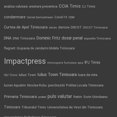
CCIA Timis
analiza valutara
arestare preventiva
CJ Timis
condamnare
Covid-19
Cornel Samartinean
CSM
Curtea de Apel Timisoara
DIICOT
demisie
deces
DIICOT Timisoara
Dominic Fritz
DNA
dosar penal
DNA Timisoara
expozitie Timisoara
flagrant
Gruparea de Jandarmi Mobila Timisoara
Impactpress
IPJ Timis
intrerupere furnizare apa
Iulius Town Timisoara
Iulius Town
luare de mita
ISU Timis
Politia Locala Timisoara
lucrari Aquatim
perchezitii
Nicolae Robu
puls valutar
Primaria Timisoara
Retim
Sorin Grindeanu
protest
Timisoara
Tribunalul Timis
Universitatea de Vest din Timisoara