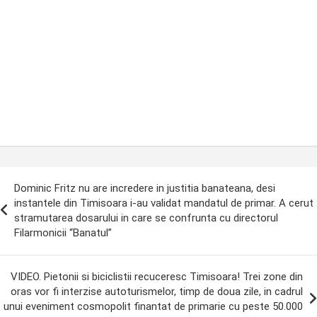
ost
Dominic Fritz nu are incredere in justitia banateana, desi
avigation
instantele din Timisoara i-au validat mandatul de primar. A cerut
stramutarea dosarului in care se confrunta cu directorul
Filarmonicii “Banatul”
VIDEO. Pietonii si biciclistii recuceresc Timisoara! Trei zone din
oras vor fi interzise autoturismelor, timp de doua zile, in cadrul
unui eveniment cosmopolit finantat de primarie cu peste 50.000