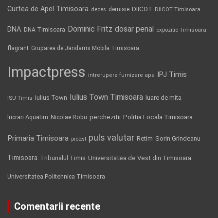
Curtea de Apel Timisoara
DIICOT
demisie
deces
DIICOT Timisoara
Dominic Fritz
DNA
dosar penal
DNA Timisoara
expozitie Timisoara
flagrant
Gruparea de Jandarmi Mobila Timisoara
Impactpress
IPJ Timis
intrerupere furnizare apa
Iulius Town Timisoara
Iulius Town
luare de mita
ISU Timis
Politia Locala Timisoara
lucrari Aquatim
perchezitii
Nicolae Robu
puls valutar
Primaria Timisoara
Retim
Sorin Grindeanu
protest
Timisoara
Tribunalul Timis
Universitatea de Vest din Timisoara
Universitatea Politehnica Timisoara
Comentarii recente