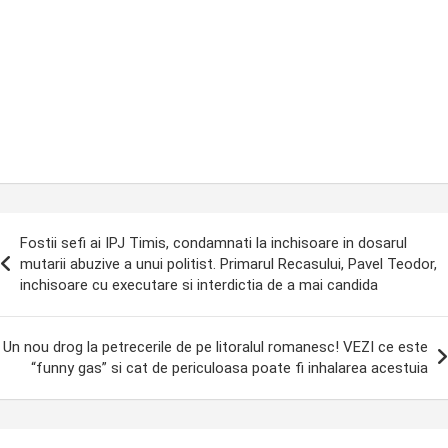
ost
Fostii sefi ai IPJ Timis, condamnati la inchisoare in dosarul
avigation
mutarii abuzive a unui politist. Primarul Recasului, Pavel Teodor,
inchisoare cu executare si interdictia de a mai candida
Un nou drog la petrecerile de pe litoralul romanesc! VEZI ce este
“funny gas” si cat de periculoasa poate fi inhalarea acestuia