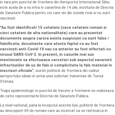
in tara prin punctul de frontiera din Aeroportul International Sibiu
este acela de a nu intra in carantina de 14 zile, instituita de Directia
de Sanatate Publica pentru cei care vin din zonele rosii si nu sunt
vaccinati.
”Au fost identificati 15 cetateni (zece cetateni romani si
cinci cetateni de alta nationalitate) care au prezentat
documente asupra carora exista suspiciuni ca sunt false /
falsificate, documente care atesta faptul ca au fost
vaccinati anti-Covid-19 sau ca anterior au fost infectati cu
virusul SARS-CoV-2. In prezent, in cazurile mai sus
mentionate se efectueaza cercetari sub aspectul savarsirii
infractiunilor de uz de fals si complicitate la fals material in
inscrisuri oficiale”
, sustin politistii de frontiera din cadrul
aeroportului sibian in urma unei solicitari transmise de Turnul
Sfatului.
Triajul epidemiologic in punctul de trecere a frontierei se realizeaza
de catre reprezentantii Directiei de Sanatate Publica.
La nivel national, pana la inceputul acestei luni, politistii de frontiera
au descoperit 69 de romani care au incercat sa se reintoarca in