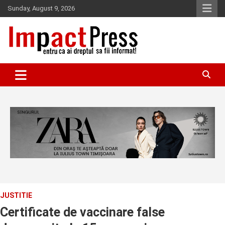
Skip
Sunday, August 9, 2026
to
content
Pentru ca ai dreptul sa fii informat!
IMPACTPRESS
JUSTITIE
Certificate de vaccinare false