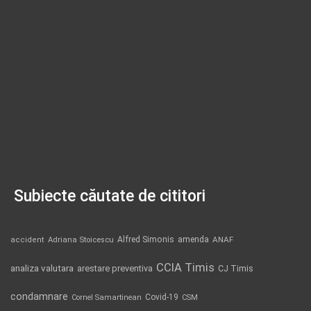
Subiecte căutate de cititori
Alfred Simonis
amenda
ANAF
accident
Adriana Stoicescu
CCIA Timis
analiza valutara
arestare preventiva
CJ Timis
condamnare
Covid-19
Cornel Samartinean
CSM