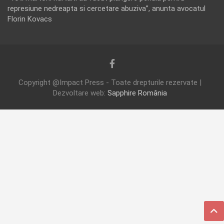
represiune nedreapta si cercetare abuziva”, anunta avocatul
Florin Kovacs
Copyright @Impact Press - Toate drepturile rezervate |
Dezvoltare web:
Sapphire România