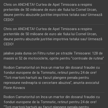
Chris
on
ANCHETA! Curtea de Apel Timisoara a respins
pretentiile de 50 milioane de euro ale fiului lui Cornel Urcan,
daune pentru abuzurile justitiei impotriva tatalui sau! Urmează
CEDO!
Chris
on
ANCHETA! Curtea de Apel Timisoara a respins
pretentiile de 50 milioane de euro ale fiului lui Cornel Urcan,
daune pentru abuzurile justitiei impotriva tatalui sau! Urmează
CEDO!
jalalive piala dunia
on
Filtru rutier pe strazile Timisoarei: 128 de
masini si 52 de motociclete, oprite pentru “controale de rutina”
Rodion Camatoritul
on
Inca un martor din dosarul fraudei cu
fonduri europene de la Tomnatic, retinut pentru 24 de ore!
“Toti martorii hartuiti au facut plangere penala pentru
represiune nedreapta si cercetare abuziva”, anunta avocatul
Florin Kovacs
Rodion Camatoritul
on
Inca un martor din dosarul fraudei cu
fonduri europene de la Tomnatic, retinut pentru 24 de ore!
“Toti martorii hartuiti au facut plangere penala pentru