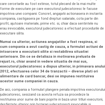
care cercetarile au fost extinse, totul plecand de la mai multe
forme de executare pe care executorul judecatoresc le facuse
impotriva unei companii. Concret, angajatii actionasera in instanta
compania, castigasera pe fond drepturi salariale, cota parte din
profit, ajutoare materiale, prime etc. si, chiar daca sentintele nu
erau irevocabile, executorul judecatoresc a efectuat procedurile de
executare silita.
Numai ca ulterior, actiunea angajatilor a fost respinsa, si
cum compania a avut castig de cauza, a formulat actiuni de
intoarcere a executarii silite si restabilirea situatiei
anterioare. Din ce se detaliaza in motivarea preluata de
rejust.ro, chiar avand in vedere situatia de mai sus,
executorul judecatoresc a dispus ulterior, in primavara anului
2012, efectuarea celor 34 de tranzactii – diverse plati ori
alimentare de card bancar, desi se impunea restituirea
acestor sume companiei in cauza.
De aici, compania a formulat plangere penala impotriva executorului
judecatoresc, sesizand ca acesta refuza sa procedeze la
restituirea unor sume de bani poprite in baza unor titluri executorii,
desfiintate ulterior prin hotarari judecatoresti irevocabile si