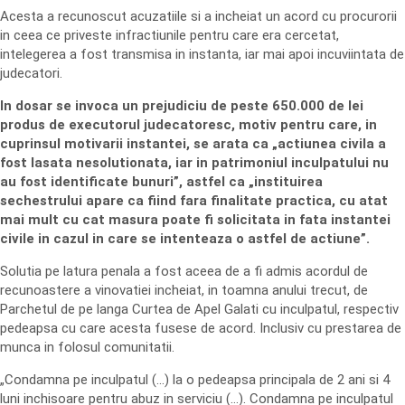
Acesta a recunoscut acuzatiile si a incheiat un acord cu procurorii
in ceea ce priveste infractiunile pentru care era cercetat,
intelegerea a fost transmisa in instanta, iar mai apoi incuviintata de
judecatori.
In dosar se invoca un prejudiciu de peste 650.000 de lei
produs de executorul judecatoresc, motiv pentru care, in
cuprinsul motivarii instantei, se arata ca „actiunea civila a
fost lasata nesolutionata, iar in patrimoniul inculpatului nu
au fost identificate bunuri”, astfel ca „instituirea
sechestrului apare ca fiind fara finalitate practica, cu atat
mai mult cu cat masura poate fi solicitata in fata instantei
civile in cazul in care se intenteaza o astfel de actiune”.
Solutia pe latura penala a fost aceea de a fi admis acordul de
recunoastere a vinovatiei incheiat, in toamna anului trecut, de
Parchetul de pe langa Curtea de Apel Galati cu inculpatul, respectiv
pedeapsa cu care acesta fusese de acord. Inclusiv cu prestarea de
munca in folosul comunitatii.
„Condamna pe inculpatul (…) la o pedeapsa principala de 2 ani si 4
luni inchisoare pentru abuz in serviciu (…). Condamna pe inculpatul