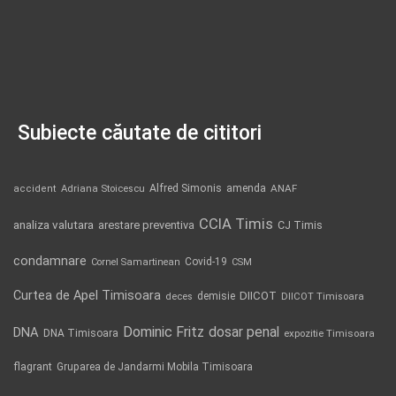
Subiecte căutate de cititori
Alfred Simonis
amenda
ANAF
accident
Adriana Stoicescu
CCIA Timis
analiza valutara
arestare preventiva
CJ Timis
condamnare
Covid-19
Cornel Samartinean
CSM
Curtea de Apel Timisoara
DIICOT
demisie
deces
DIICOT Timisoara
Dominic Fritz
DNA
dosar penal
DNA Timisoara
expozitie Timisoara
flagrant
Gruparea de Jandarmi Mobila Timisoara