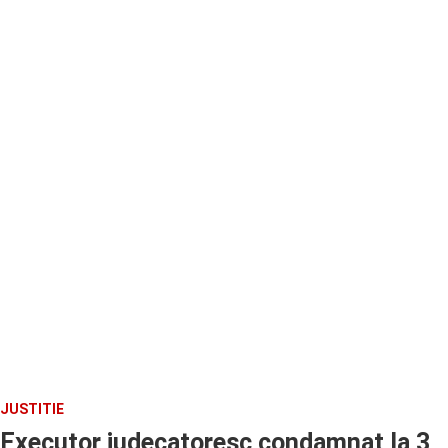
JUSTITIE
Executor judecatoresc condamnat la 3