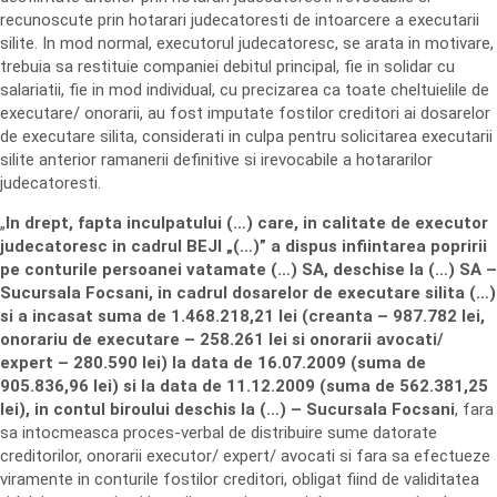
recunoscute prin hotarari judecatoresti de intoarcere a executarii
silite. In mod normal, executorul judecatoresc, se arata in motivare,
trebuia sa restituie companiei debitul principal, fie in solidar cu
salariatii, fie in mod individual, cu precizarea ca toate cheltuielile de
executare/ onorarii, au fost imputate fostilor creditori ai dosarelor
de executare silita, considerati in culpa pentru solicitarea executarii
silite anterior ramanerii definitive si irevocabile a hotararilor
judecatoresti.
„
In drept, fapta inculpatului (…) care, in calitate de executor
judecatoresc in cadrul BEJI „(…)” a dispus infiintarea popririi
pe conturile persoanei vatamate (…) SA, deschise la (…) SA –
Sucursala Focsani, in cadrul dosarelor de executare silita (…)
si a incasat suma de 1.468.218,21 lei (creanta – 987.782 lei,
onorariu de executare – 258.261 lei si onorarii avocati/
expert – 280.590 lei) la data de 16.07.2009 (suma de
905.836,96 lei) si la data de 11.12.2009 (suma de 562.381,25
lei), in contul biroului deschis la (…) – Sucursala Focsani
, fara
sa intocmeasca proces-verbal de distribuire sume datorate
creditorilor, onorarii executor/ expert/ avocati si fara sa efectueze
viramente in conturile fostilor creditori, obligat fiind de validitatea