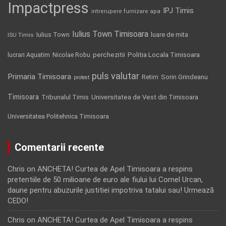
Impactpress
IPJ Timis
intrerupere furnizare apa
Iulius Town Timisoara
Iulius Town
luare de mita
ISU Timis
Politia Locala Timisoara
lucrari Aquatim
perchezitii
Nicolae Robu
puls valutar
Primaria Timisoara
Retim
Sorin Grindeanu
protest
Timisoara
Tribunalul Timis
Universitatea de Vest din Timisoara
Universitatea Politehnica Timisoara
Comentarii recente
Chris
on
ANCHETA! Curtea de Apel Timisoara a respins
pretentiile de 50 milioane de euro ale fiului lui Cornel Urcan,
daune pentru abuzurile justitiei impotriva tatalui sau! Urmează
CEDO!
Chris
on
ANCHETA! Curtea de Apel Timisoara a respins