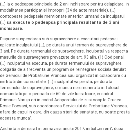
(…) la o pedeapsa principala de 2 ani inchisoare pentru delapidare, in
modalitatea participatiei improprii (34 de acte materiale), (…)
contopeste pedepsele mentionate anterior, urmand ca inculpatul
(…)
sa execute o pedeapsa principala rezultanta de 3 ani
inchisoare.
Dispune suspendarea sub supraveghere a executarii pedepsei
aplicate inculpatului (…), pe durata unui termen de supraveghere de
3 ani. Pe durata termenului de supraveghere, inculpatul va respecta
masurile de supraveghere prevazute de art. 93 alin. (1) Cod penal,
(…) inculpatul va executa, pe durata termenului de supraveghere,
obligatia de a frecventa un program de reintegrare sociala derulat
de Serviciul de Probatiune Vrancea sau organizat in colaborare cu
institutii din comunitate. (…) inculpatul va presta, pe durata
termenului de supraveghere, o munca neremunerata in folosul
comunitatii pe o perioada de 60 de zile lucratoare, in cadrul
Primariei Naruja ori in cadrul Adapostului de zi si noapte Crucea
Rosie Focsani, sub coordonarea Serviciului de Probatiune Vrancea,
afara de cazul in care, din cauza starii de sanatate, nu poate presta
aceasta munca”.
Ancheta a demarat in primavara anului 2017, initial ,,in rem”, dupa