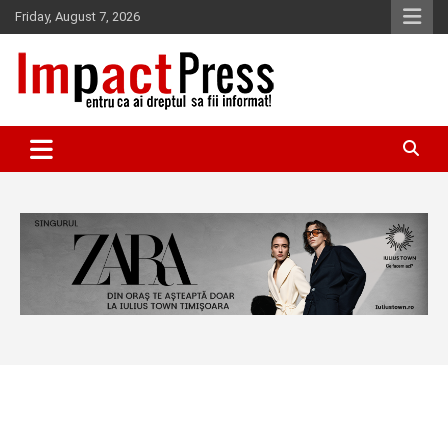
Skip
Friday, August 7, 2026
to
content
Pentru ca ai dreptul sa fii informat!
IMPACTPRESS