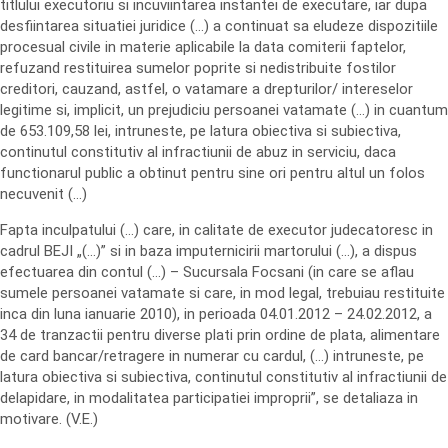
titlului executoriu si incuviintarea instantei de executare, iar dupa
desfiintarea situatiei juridice (…) a continuat sa eludeze dispozitiile
procesual civile in materie aplicabile la data comiterii faptelor,
refuzand restituirea sumelor poprite si nedistribuite fostilor
creditori, cauzand, astfel, o vatamare a drepturilor/ intereselor
legitime si, implicit, un prejudiciu persoanei vatamate (…) in cuantum
de 653.109,58 lei, intruneste, pe latura obiectiva si subiectiva,
continutul constitutiv al infractiunii de abuz in serviciu, daca
functionarul public a obtinut pentru sine ori pentru altul un folos
necuvenit (…)
Fapta inculpatului (…) care, in calitate de executor judecatoresc in
cadrul BEJI „(…)” si in baza imputernicirii martorului (…), a dispus
efectuarea din contul (…) – Sucursala Focsani (in care se aflau
sumele persoanei vatamate si care, in mod legal, trebuiau restituite
inca din luna ianuarie 2010), in perioada 04.01.2012 – 24.02.2012, a
34 de tranzactii pentru diverse plati prin ordine de plata, alimentare
de card bancar/retragere in numerar cu cardul, (…) intruneste, pe
latura obiectiva si subiectiva, continutul constitutiv al infractiunii de
delapidare, in modalitatea participatiei improprii”, se detaliaza in
motivare. (V.E.)