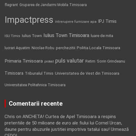
flagrant
Gruparea de Jandarmi Mobila Timisoara
Impactpress
IPJ Timis
intrerupere furnizare apa
Iulius Town Timisoara
Iulius Town
luare de mita
ISU Timis
Politia Locala Timisoara
lucrari Aquatim
perchezitii
Nicolae Robu
puls valutar
Primaria Timisoara
Retim
Sorin Grindeanu
protest
Timisoara
Tribunalul Timis
Universitatea de Vest din Timisoara
Universitatea Politehnica Timisoara
Comentarii recente
Chris
on
ANCHETA! Curtea de Apel Timisoara a respins
pretentiile de 50 milioane de euro ale fiului lui Cornel Urcan,
daune pentru abuzurile justitiei impotriva tatalui sau! Urmează
CEDO!