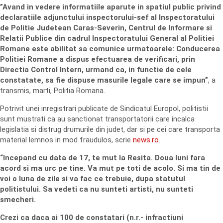
”Avand in vedere informatiile aparute in spatiul public privind
declaratiile adjunctului inspectorului-sef al Inspectoratului
de Politie Judetean Caras-Severin, Centrul de Informare si
Relatii Publice din cadrul Inspectoratului General al Politiei
Romane este abilitat sa comunice urmatoarele: Conducerea
Politiei Romane a dispus efectuarea de verificari, prin
Directia Control Intern, urmand ca, in functie de cele
constatate, sa fie dispuse masurile legale care se impun”
, a
transmis, marti, Politia Romana.
Potrivit unei inregistrari publicate de Sindicatul Europol, politistii
sunt mustrati ca au sanctionat transportatorii care incalca
legislatia si distrug drumurile din judet, dar si pe cei care transporta
material lemnos in mod fraudulos, scrie
news.ro
.
“Incepand cu data de 17, te mut la Resita. Doua luni fara
acord si ma urc pe tine. Va mut pe toti de acolo. Si ma tin de
voi o luna de zile si va fac ce trebuie, dupa statutul
politistului. Sa vedeti ca nu sunteti artisti, nu sunteti
smecheri.
Crezi ca daca ai 100 de constatari (n.r.- infractiuni