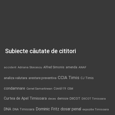
Subiecte căutate de cititori
Alfred Simonis
amenda
ANAF
accident
Adriana Stoicescu
CCIA Timis
analiza valutara
arestare preventiva
CJ Timis
condamnare
Covid-19
Cornel Samartinean
CSM
Curtea de Apel Timisoara
DIICOT
demisie
deces
DIICOT Timisoara
Dominic Fritz
DNA
dosar penal
DNA Timisoara
expozitie Timisoara