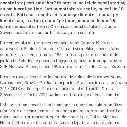
constatate) esti smecher? Iti arat eu ce fel de constatari ai,
ca am lucrat ca tine. Esti numai intr-o directie, nu esti in 10
directii. Esti asa… cand vrei. Numai pe licente… numai pe
licente sau, in alta zi, numa’ pe lume, numa pe lemne”
, le
spune comisarul sef Aurel Coman, adjunctul sefului IPJ Caras-
Severin, politistilor care ar fi fost bagati in sedinta.
Potrivit cv-ului sau, maramureseanul Aurel Coman, 53 de ani,
absolvent al Scolii militare de ofiteri activi din Sibiu, specialitatea
subofiter graniceri, promotia 1989, a fost ajutor comandant de
pluton la Pichetul de graniceri Pojejena, apoi subofiter operativ la
SPF Moldova Veche, iar din 1995 a fost mutat la IPJ Caras-Severin.
Rand pe rand, a trecut pe la unitatile de politie din Moldova Noua,
Caransebes, Oravita, Politia Transporturi Arad, pentru ca in perioada
2017-2018 sa fie imputernicit ca adjunct al sefului IPJ Caras-
Severin, iar din 16.02.2022 sa fie numit titular pe aceeasi functie.
Este posibil ca accentele sale cazone in raport cu subordonatii sa
reprezinte o reminiscenta din perioada in care a fost sectorist de
ordine publica si, mai apoi, agent de circulatie la Politia Moldova
Noua. O alta explicatie ar putea sa aiba legatura cu sustinerea de