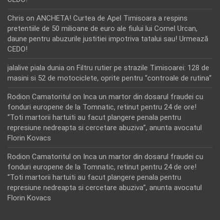
Chris
on
ANCHETA! Curtea de Apel Timisoara a respins
pretentiile de 50 milioane de euro ale fiului lui Cornel Urcan,
daune pentru abuzurile justitiei impotriva tatalui sau! Urmează
CEDO!
jalalive piala dunia
on
Filtru rutier pe strazile Timisoarei: 128 de
masini si 52 de motociclete, oprite pentru “controale de rutina”
Rodion Camatoritul
on
Inca un martor din dosarul fraudei cu
fonduri europene de la Tomnatic, retinut pentru 24 de ore!
“Toti martorii hartuiti au facut plangere penala pentru
represiune nedreapta si cercetare abuziva”, anunta avocatul
Florin Kovacs
Rodion Camatoritul
on
Inca un martor din dosarul fraudei cu
fonduri europene de la Tomnatic, retinut pentru 24 de ore!
“Toti martorii hartuiti au facut plangere penala pentru
represiune nedreapta si cercetare abuziva”, anunta avocatul
Florin Kovacs