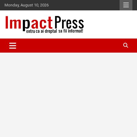
Skip
Monday, August 10, 2026
to
content
Pentru ca ai dreptul sa fii informat!
IMPACTPRESS