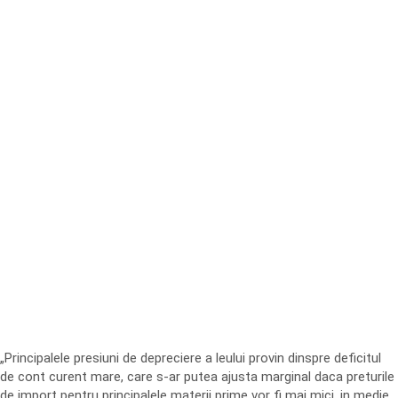
„Principalele presiuni de depreciere a leului provin dinspre deficitul
de cont curent mare, care s-ar putea ajusta marginal daca preturile
de import pentru principalele materii prime vor fi mai mici, in medie,