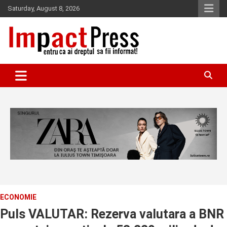
Skip
Saturday, August 8, 2026
to
content
Pentru ca ai dreptul sa fii informat!
IMPACTPRESS
ECONOMIE
Puls VALUTAR: Rezerva valutara a BNR