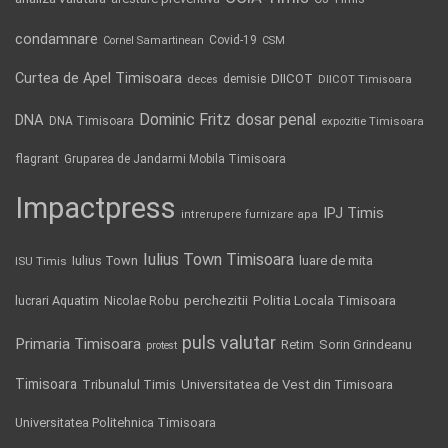
condamnare
Covid-19
Cornel Samartinean
CSM
Curtea de Apel Timisoara
DIICOT
demisie
deces
DIICOT Timisoara
Dominic Fritz
DNA
dosar penal
DNA Timisoara
expozitie Timisoara
flagrant
Gruparea de Jandarmi Mobila Timisoara
Impactpress
IPJ Timis
intrerupere furnizare apa
Iulius Town Timisoara
Iulius Town
luare de mita
ISU Timis
Politia Locala Timisoara
lucrari Aquatim
perchezitii
Nicolae Robu
puls valutar
Primaria Timisoara
Retim
Sorin Grindeanu
protest
Timisoara
Tribunalul Timis
Universitatea de Vest din Timisoara
Universitatea Politehnica Timisoara