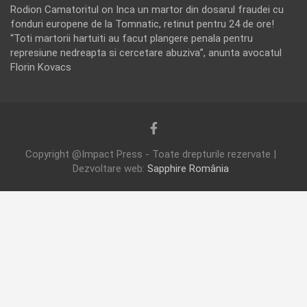
Rodion Camatoritul
on
Inca un martor din dosarul fraudei cu
fonduri europene de la Tomnatic, retinut pentru 24 de ore!
“Toti martorii hartuiti au facut plangere penala pentru
represiune nedreapta si cercetare abuziva”, anunta avocatul
Florin Kovacs
Copyright @Impact Press - Toate drepturile rezervate |
Dezvoltare web:
Sapphire România