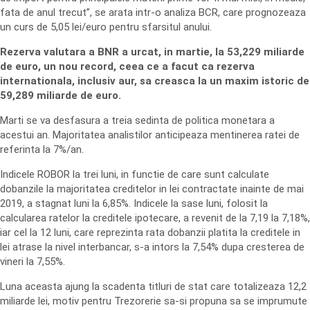
fata de anul trecut”, se arata intr-o analiza BCR, care prognozeaza
un curs de 5,05 lei/euro pentru sfarsitul anului.
Rezerva valutara a BNR a urcat, in martie, la 53,229 miliarde
de euro, un nou record, ceea ce a facut ca rezerva
internationala, inclusiv aur, sa creasca la un maxim istoric de
59,289 miliarde de euro.
Marti se va desfasura a treia sedinta de politica monetara a
acestui an. Majoritatea analistilor anticipeaza mentinerea ratei de
referinta la 7%/an.
Indicele ROBOR la trei luni, in functie de care sunt calculate
dobanzile la majoritatea creditelor in lei contractate inainte de mai
2019, a stagnat luni la 6,85%. Indicele la sase luni, folosit la
calcularea ratelor la creditele ipotecare, a revenit de la 7,19 la 7,18%,
iar cel la 12 luni, care reprezinta rata dobanzii platita la creditele in
lei atrase la nivel interbancar, s-a intors la 7,54% dupa cresterea de
vineri la 7,55%.
Luna aceasta ajung la scadenta titluri de stat care totalizeaza 12,2
miliarde lei, motiv pentru Trezorerie sa-si propuna sa se imprumute