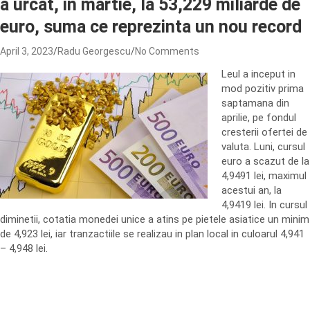
a urcat, in martie, la 53,229 miliarde de
euro, suma ce reprezinta un nou record
April 3, 2023
Radu Georgescu
No Comments
Leul a inceput in
mod pozitiv prima
saptamana din
aprilie, pe fondul
cresterii ofertei de
valuta. Luni, cursul
euro a scazut de la
4,9491 lei, maximul
acestui an, la
4,9419 lei. In cursul
diminetii, cotatia monedei unice a atins pe pietele asiatice un minim
de 4,923 lei, iar tranzactiile se realizau in plan local in culoarul 4,941
– 4,948 lei.