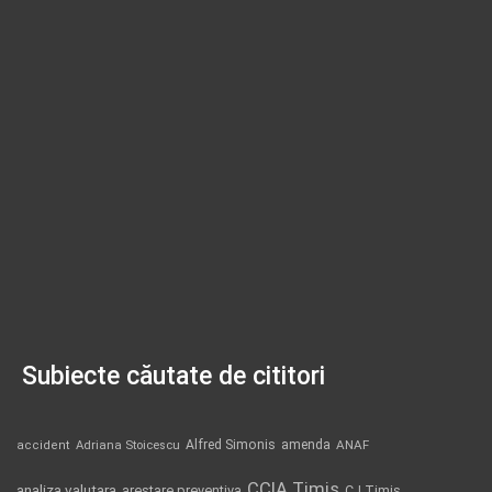
Subiecte căutate de cititori
Alfred Simonis
amenda
ANAF
accident
Adriana Stoicescu
CCIA Timis
analiza valutara
arestare preventiva
CJ Timis