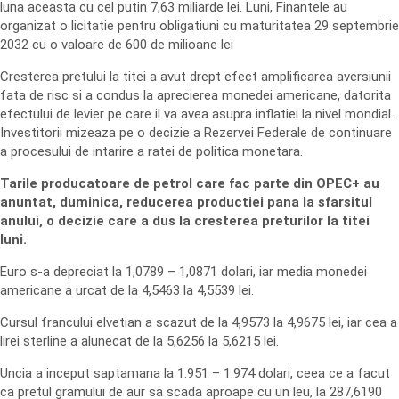
luna aceasta cu cel putin 7,63 miliarde lei. Luni, Finantele au
organizat o licitatie pentru obligatiuni cu maturitatea 29 septembrie
2032 cu o valoare de 600 de milioane lei
Cresterea pretului la titei a avut drept efect amplificarea aversiunii
fata de risc si a condus la aprecierea monedei americane, datorita
efectului de levier pe care il va avea asupra inflatiei la nivel mondial.
Investitorii mizeaza pe o decizie a Rezervei Federale de continuare
a procesului de intarire a ratei de politica monetara.
Tarile producatoare de petrol care fac parte din OPEC+ au
anuntat, duminica, reducerea productiei pana la sfarsitul
anului, o decizie care a dus la cresterea preturilor la titei
luni.
Euro s-a depreciat la 1,0789 – 1,0871 dolari, iar media monedei
americane a urcat de la 4,5463 la 4,5539 lei.
Cursul francului elvetian a scazut de la 4,9573 la 4,9675 lei, iar cea a
lirei sterline a alunecat de la 5,6256 la 5,6215 lei.
Uncia a inceput saptamana la 1.951 – 1.974 dolari, ceea ce a facut
ca pretul gramului de aur sa scada aproape cu un leu, la 287,6190