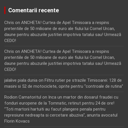
Comentarii recente
Chris
on
ANCHETA! Curtea de Apel Timisoara a respins
pretentiile de 50 milioane de euro ale fiului lui Cornel Urcan,
daune pentru abuzurile justitiei impotriva tatalui sau! Urmează
CEDO!
Chris
on
ANCHETA! Curtea de Apel Timisoara a respins
pretentiile de 50 milioane de euro ale fiului lui Cornel Urcan,
daune pentru abuzurile justitiei impotriva tatalui sau! Urmează
CEDO!
jalalive piala dunia
on
Filtru rutier pe strazile Timisoarei: 128 de
masini si 52 de motociclete, oprite pentru “controale de rutina”
Rodion Camatoritul
on
Inca un martor din dosarul fraudei cu
fonduri europene de la Tomnatic, retinut pentru 24 de ore!
“Toti martorii hartuiti au facut plangere penala pentru
represiune nedreapta si cercetare abuziva”, anunta avocatul
Florin Kovacs