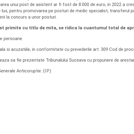
parea unui post de asistent ar fi fost de 8.000 de euro, in 2022 a cres
e lux, pentru promovarea pe posturi de medic specialist, transferul pe
ii la concurs a unor posturi.
ost primite cu titlu de mita, se ridica la cuantumul total de a
te persoane.
ala si acuzatiile, in conformitate cu prevederile art. 309 Cod de pro
aza sa fie prezentate Tribunalului Suceava cu propunere de arestare
enerale Anticoruptie. (I.P.)