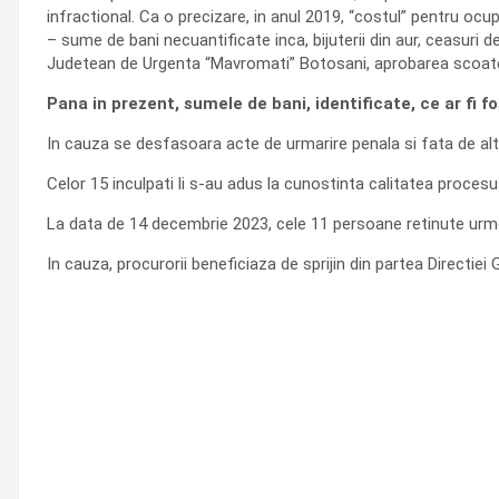
infractional. Ca o precizare, in anul 2019, “costul” pentru ocu
– sume de bani necuantificate inca, bijuterii din aur, ceasuri d
Judetean de Urgenta “Mavromati” Botosani, aprobarea scoater
Pana in prezent, sumele de bani, identificate, ce ar fi f
In cauza se desfasoara acte de urmarire penala si fata de al
Celor 15 inculpati li s-au adus la cunostinta calitatea procesu
La data de 14 decembrie 2023, cele 11 persoane retinute urme
In cauza, procurorii beneficiaza de sprijin din partea Directiei G