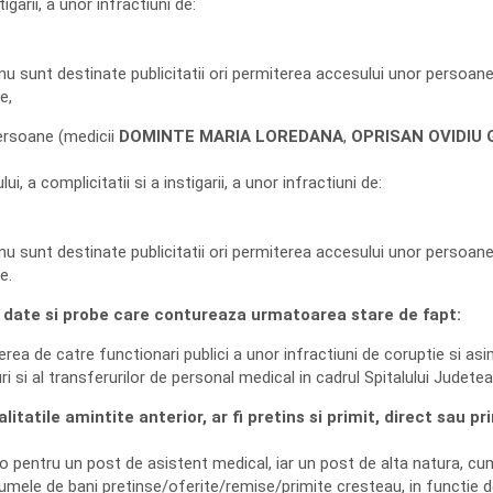
igarii, a unor infractiuni de:
e nu sunt destinate publicitatii ori permiterea accesului unor persoane
e,
persoane (medicii
DOMINTE MARIA LOREDANA
,
OPRISAN OVIDIU 
, a complicitatii si a instigarii, a unor infractiuni de:
e nu sunt destinate publicitatii ori permiterea accesului unor persoane
e.
ta date si probe care contureaza urmatoarea stare de fapt:
ea de catre functionari publici a unor infractiuni de coruptie si asi
 si al transferurilor de personal medical in cadrul Spitalului Judet
litatile amintite anterior, ar fi pretins si primit, direct sau p
o pentru un post de asistent medical, iar un post de alta natura, cum ar
umele de bani pretinse/oferite/remise/primite cresteau, in functie d