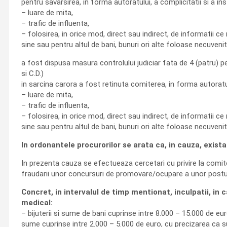
pentru savarsirea, in forma autoratului, a complicitatii si a inst
– luare de mita,
– trafic de influenta,
– folosirea, in orice mod, direct sau indirect, de informatii c
sine sau pentru altul de bani, bunuri ori alte foloase necuvenit
a fost dispusa masura controlului judiciar fata de 4 (patru) 
si C.D.)
in sarcina carora a fost retinuta comiterea, in forma autoratului
– luare de mita,
– trafic de influenta,
– folosirea, in orice mod, direct sau indirect, de informatii c
sine sau pentru altul de bani, bunuri ori alte foloase necuvenit
In ordonantele procurorilor se arata ca, in cauza, exis
In prezenta cauza se efectueaza cercetari cu privire la comiter
fraudarii unor concursuri de promovare/ocupare a unor posturi
Concret, in intervalul de timp mentionat, inculpatii, in ca
medical:
– bijuterii si sume de bani cuprinse intre 8.000 – 15.000 de eur
sume cuprinse intre 2.000 – 5.000 de euro, cu precizarea ca s