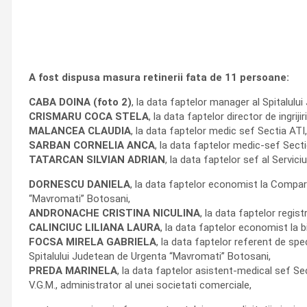
A fost dispusa masura retinerii fata de 11 persoane:
CABA DOINA (foto 2)
, la data faptelor manager al Spitalul
CRISMARU COCA STELA
, la data faptelor director de ingri
MALANCEA CLAUDIA
, la data faptelor medic sef Sectia ATI
SARBAN CORNELIA ANCA
, la data faptelor medic-sef Sect
TATARCAN SILVIAN ADRIAN
, la data faptelor sef al Servic
DORNESCU DANIELA
, la data faptelor economist la Compart
“Mavromati” Botosani,
ANDRONACHE CRISTINA NICULINA
, la data faptelor regis
CALINCIUC LILIANA LAURA
, la data faptelor economist la 
FOCSA MIRELA GABRIELA
, la data faptelor referent de spe
Spitalului Judetean de Urgenta “Mavromati” Botosani,
PREDA MARINELA
, la data faptelor asistent-medical sef Se
V.G.M., administrator al unei societati comerciale,