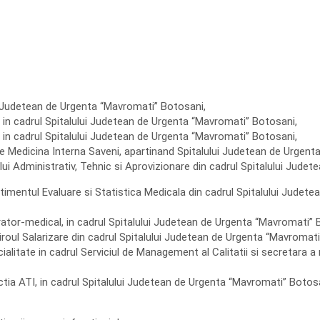
ui Judetean de Urgenta “Mavromati” Botosani,
jiri in cadrul Spitalului Judetean de Urgenta “Mavromati” Botosani,
, in cadrul Spitalului Judetean de Urgenta “Mavromati” Botosani,
ie Medicina Interna Saveni, apartinand Spitalului Judetean de Urgen
iului Administrativ, Tehnic si Aprovizionare din cadrul Spitalului Jud
imentul Evaluare si Statistica Medicala din cadrul Spitalului Judete
trator-medical, in cadrul Spitalului Judetean de Urgenta “Mavromati” 
biroul Salarizare din cadrul Spitalului Judetean de Urgenta “Mavromat
cialitate in cadrul Serviciul de Management al Calitatii si secretara 
ctia ATI, in cadrul Spitalului Judetean de Urgenta “Mavromati” Botos