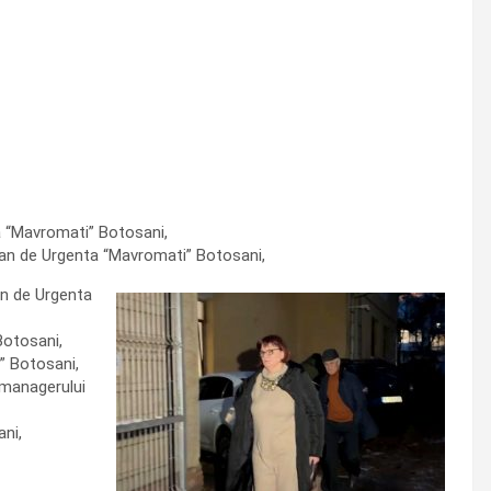
ta “Mavromati” Botosani,
etean de Urgenta “Mavromati” Botosani,
an de Urgenta
Botosani,
i” Botosani,
a managerului
ani,