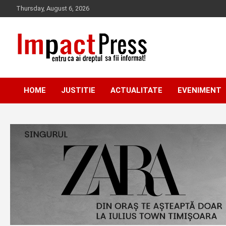
Skip
Thursday, August 6, 2026
to
content
Pentru ca ai dreptul sa fii informat!
IMPACTPRESS
HOME
JUSTITIE
ACTUALITATE
EVENIMENT