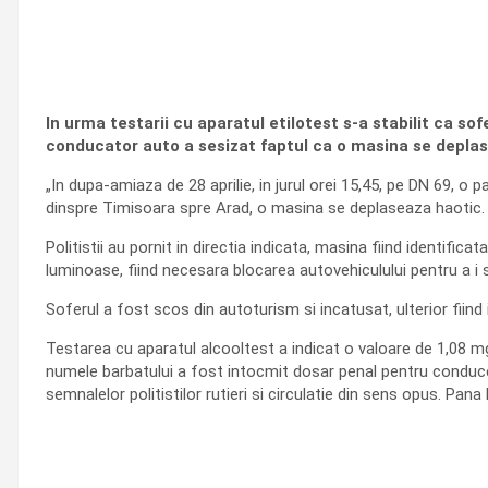
In urma testarii cu aparatul etilotest s-a stabilit ca so
conducator auto a sesizat faptul ca o masina se deplas
„In dupa-amiaza de 28 aprilie, in jurul orei 15,45, pe DN 69, o 
dinspre Timisoara spre Arad, o masina se deplaseaza haotic.
Politistii au pornit in directia indicata, masina fiind identific
luminoase, fiind necesara blocarea autovehiculului pentru a i 
Soferul a fost scos din autoturism si incatusat, ulterior fiind 
Testarea cu aparatul alcooltest a indicat o valoare de 1,08 mg/
numele barbatului a fost intocmit dosar penal pentru conducer
semnalelor politistilor rutieri si circulatie din sens opus. Pa