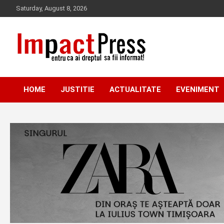
Skip
Saturday, August 8, 2026
to
content
Pentru ca ai dreptul sa fii informat!
IMPACTPRESS
HOME
JUSTITIE
ACTUALITATE
EVENIMENT