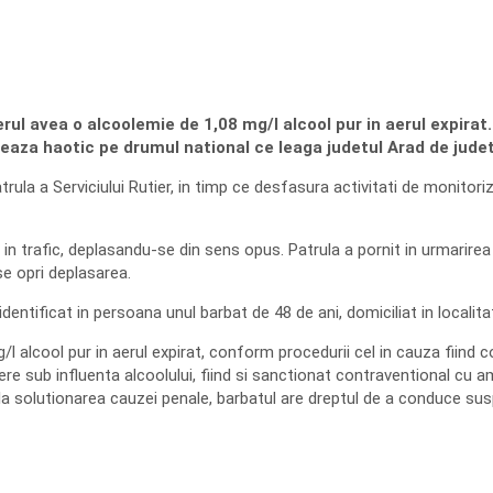
ferul avea o alcoolemie de 1,08 mg/l alcool pur in aerul expirat
eaza haotic pe drumul national ce leaga judetul Arad de judet
patrula a Serviciului Rutier, in timp ce desfasura activitati de monito
ata in trafic, deplasandu-se din sens opus. Patrula a pornit in urmarir
se opri deplasarea.
identificat in persoana unul barbat de 48 de ani, domiciliat in localit
l alcool pur in aerul expirat, conform procedurii cel in cauza fiind c
e sub influenta alcoolului, fiind si sanctionat contraventional cu a
na la solutionarea cauzei penale, barbatul are dreptul de a conduce sus