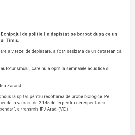
. Echipajul de politie l-a depistat pe barbat dupa ce un
ul Timis.
rizare a vitezei de deplasare, a fost sesizata de un cetatean ca,
ea autoturismului, care nu a oprit la semnalele acustice si
atea Zarand.
ondus la spital, pentru recoltarea de probe biologice. Pe
menda in valoare de 2.145 de lei pentru nerespectarea
pendat”, a transmis IPJ Arad. (V.E.)