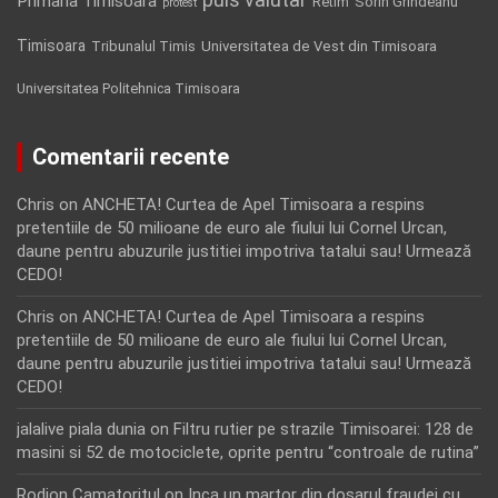
Primaria Timisoara
Retim
Sorin Grindeanu
protest
Timisoara
Tribunalul Timis
Universitatea de Vest din Timisoara
Universitatea Politehnica Timisoara
Comentarii recente
Chris
on
ANCHETA! Curtea de Apel Timisoara a respins
pretentiile de 50 milioane de euro ale fiului lui Cornel Urcan,
daune pentru abuzurile justitiei impotriva tatalui sau! Urmează
CEDO!
Chris
on
ANCHETA! Curtea de Apel Timisoara a respins
pretentiile de 50 milioane de euro ale fiului lui Cornel Urcan,
daune pentru abuzurile justitiei impotriva tatalui sau! Urmează
CEDO!
jalalive piala dunia
on
Filtru rutier pe strazile Timisoarei: 128 de
masini si 52 de motociclete, oprite pentru “controale de rutina”
Rodion Camatoritul
on
Inca un martor din dosarul fraudei cu