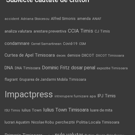
Alfred Simonis
amenda
ANAF
accident
Adriana Stoicescu
CCIA Timis
analiza valutara
arestare preventiva
CJ Timis
condamnare
Covid-19
Cornel Samartinean
CSM
Curtea de Apel Timisoara
DIICOT
demisie
deces
DIICOT Timisoara
Dominic Fritz
DNA
dosar penal
DNA Timisoara
expozitie Timisoara
flagrant
Gruparea de Jandarmi Mobila Timisoara
Impactpress
IPJ Timis
intrerupere furnizare apa
Iulius Town Timisoara
Iulius Town
luare de mita
ISU Timis
Politia Locala Timisoara
lucrari Aquatim
perchezitii
Nicolae Robu
puls valutar