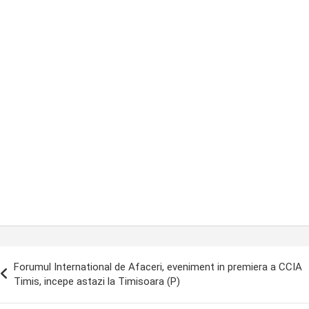
ost
Forumul International de Afaceri, eveniment in premiera a CCIA
avigation
Timis, incepe astazi la Timisoara (P)