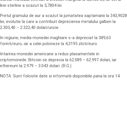
lirei sterline a scazut la 5,7804 lei.
Pretul gramului de aur a scazut la jumatatea saptamanii la 343,9028
lei, evolutie la care a contribuit deprecierea metalului galben la
2.303,40 – 2.322,40 dolari/uncie.
In regiune, media monedei maghiare s-a depreciat la 389,63
forinti/euro, iar a celei poloneze la 4,3195 zloti/euro.
Intarirea monedei americane a redus plasamentele in
criptomonede. Bitcoin se deprecia la 62.089 – 62.997 dolari, iar
ethereum la 2.979 – 3.043 dolari. (R.G.)
NOTA: Sunt folosite date si informatii disponibile pana la ora 14.