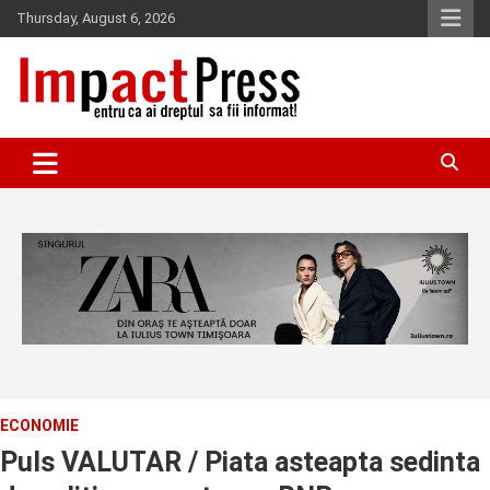
Skip
Thursday, August 6, 2026
to
content
Pentru ca ai dreptul sa fii informat!
IMPACTPRESS
ECONOMIE
Puls VALUTAR / Piata asteapta sedinta