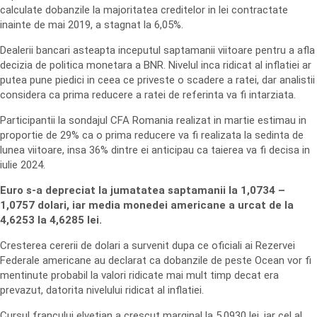
calculate dobanzile la majoritatea creditelor in lei contractate
inainte de mai 2019, a stagnat la 6,05%.
Dealerii bancari asteapta inceputul saptamanii viitoare pentru a afla
decizia de politica monetara a BNR. Nivelul inca ridicat al inflatiei ar
putea pune piedici in ceea ce priveste o scadere a ratei, dar analistii
considera ca prima reducere a ratei de referinta va fi intarziata.
Participantii la sondajul CFA Romania realizat in martie estimau in
proportie de 29% ca o prima reducere va fi realizata la sedinta de
lunea viitoare, insa 36% dintre ei anticipau ca taierea va fi decisa in
iulie 2024.
Euro s-a depreciat la jumatatea saptamanii la 1,0734 –
1,0757 dolari, iar media monedei americane a urcat de la
4,6253 la 4,6285 lei.
Cresterea cererii de dolari a survenit dupa ce oficiali ai Rezervei
Federale americane au declarat ca dobanzile de peste Ocean vor fi
mentinute probabil la valori ridicate mai mult timp decat era
prevazut, datorita nivelului ridicat al inflatiei.
Cursul francului elvetian a crescut marginal la 5,0930 lei, iar cel al