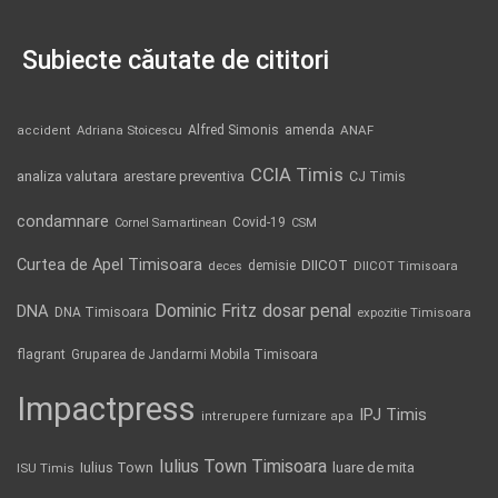
Subiecte căutate de cititori
Alfred Simonis
amenda
ANAF
accident
Adriana Stoicescu
CCIA Timis
analiza valutara
arestare preventiva
CJ Timis
condamnare
Covid-19
Cornel Samartinean
CSM
Curtea de Apel Timisoara
DIICOT
demisie
deces
DIICOT Timisoara
Dominic Fritz
DNA
dosar penal
DNA Timisoara
expozitie Timisoara
flagrant
Gruparea de Jandarmi Mobila Timisoara
Impactpress
IPJ Timis
intrerupere furnizare apa
Iulius Town Timisoara
Iulius Town
luare de mita
ISU Timis