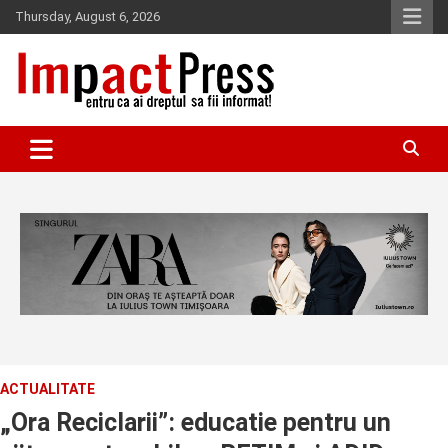
Skip
Thursday, August 6, 2026
to
content
Pentru ca ai dreptul sa fii informat!
IMPACTPRESS
ACTUALITATE
„Ora Reciclarii”: educatie pentru un