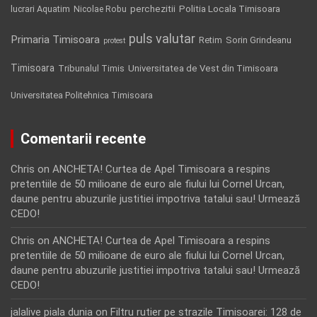
Politia Locala Timisoara
lucrari Aquatim
perchezitii
Nicolae Robu
puls valutar
Primaria Timisoara
Retim
Sorin Grindeanu
protest
Timisoara
Tribunalul Timis
Universitatea de Vest din Timisoara
Universitatea Politehnica Timisoara
Comentarii recente
Chris
on
ANCHETA! Curtea de Apel Timisoara a respins
pretentiile de 50 milioane de euro ale fiului lui Cornel Urcan,
daune pentru abuzurile justitiei impotriva tatalui sau! Urmează
CEDO!
Chris
on
ANCHETA! Curtea de Apel Timisoara a respins
pretentiile de 50 milioane de euro ale fiului lui Cornel Urcan,
daune pentru abuzurile justitiei impotriva tatalui sau! Urmează
CEDO!
jalalive piala dunia
on
Filtru rutier pe strazile Timisoarei: 128 de