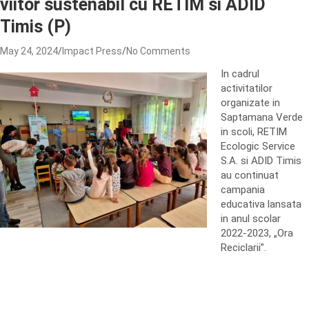
viitor sustenabil cu RETIM si ADID
Timis (P)
May 24, 2024
Impact Press
No Comments
In cadrul
activitatilor
organizate in
Saptamana Verde
in scoli, RETIM
Ecologic Service
S.A. si ADID Timis
au continuat
campania
educativa lansata
in anul scolar
2022-2023, „Ora
Reciclarii”.