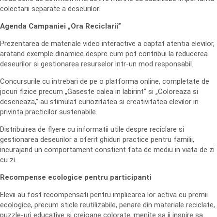
colectarii separate a deseurilor.
Agenda Campaniei „Ora Reciclarii”
Prezentarea de materiale video interactive a captat atentia elevilor,
aratand exemple dinamice despre cum pot contribui la reducerea
deseurilor si gestionarea resurselor intr-un mod responsabil.
Concursurile cu intrebari de pe o platforma online, completate de
jocuri fizice precum „Gaseste calea in labirint” si „Coloreaza si
deseneaza,” au stimulat curiozitatea si creativitatea elevilor in
privinta practicilor sustenabile.
Distribuirea de flyere cu informatii utile despre reciclare si
gestionarea deseurilor a oferit ghiduri practice pentru familii,
incurajand un comportament constient fata de mediu in viata de zi
cu zi.
Recompense ecologice pentru participanti
Elevii au fost recompensati pentru implicarea lor activa cu premii
ecologice, precum sticle reutilizabile, penare din materiale reciclate,
puzzle-uri educative si creioane colorate, menite sa ii inspire sa