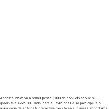
Aceasta initiativa a reunit peste 3.000 de copii din scolile si
gradinitele judetului Timis, care au avut ocazia sa participe la o
noua serie de activitati interactive menite sa sublinieze importanta