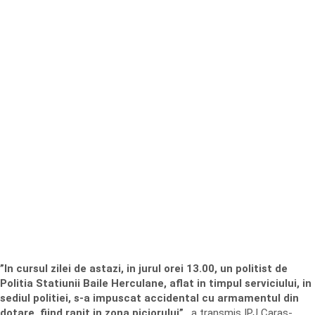
”In cursul zilei de astazi, in jurul orei 13.00, un politist de
Politia Statiunii Baile Herculane, aflat in timpul serviciului, in
sediul politiei, s-a impuscat accidental cu armamentul din
dotare, fiind ranit in zona piciorului”
, a transmis IPJ Caras-