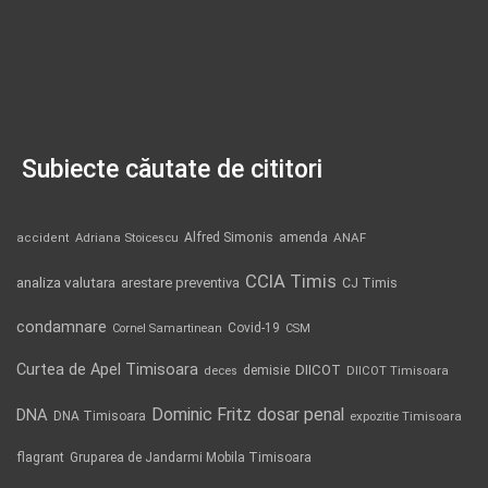
Subiecte căutate de cititori
Alfred Simonis
amenda
ANAF
accident
Adriana Stoicescu
CCIA Timis
analiza valutara
arestare preventiva
CJ Timis
condamnare
Covid-19
Cornel Samartinean
CSM
Curtea de Apel Timisoara
DIICOT
demisie
deces
DIICOT Timisoara
Dominic Fritz
DNA
dosar penal
DNA Timisoara
expozitie Timisoara
flagrant
Gruparea de Jandarmi Mobila Timisoara