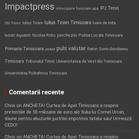
Impactpress
IPJ Timis
intrerupere furnizare apa
Iulius Town Timisoara
Iulius Town
luare de mita
ISU Timis
Politia Locala Timisoara
lucrari Aquatim
perchezitii
Nicolae Robu
puls valutar
Primaria Timisoara
Retim
Sorin Grindeanu
protest
Timisoara
Tribunalul Timis
Universitatea de Vest din Timisoara
Universitatea Politehnica Timisoara
Comentarii recente
Chris
on
ANCHETA! Curtea de Apel Timisoara a respins
pretentiile de 50 milioane de euro ale fiului lui Cornel Urcan,
daune pentru abuzurile justitiei impotriva tatalui sau! Urmează
CEDO!
Chris
on
ANCHETA! Curtea de Apel Timisoara a respins