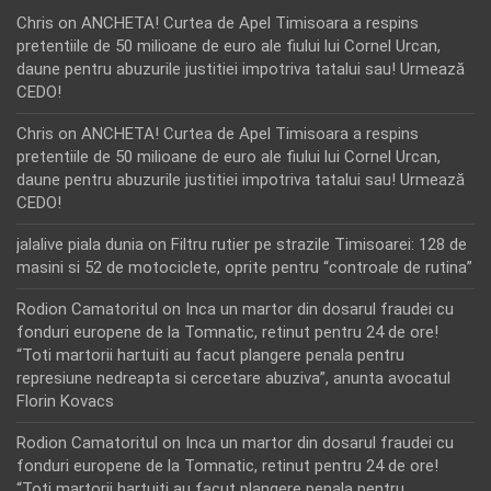
Chris
on
ANCHETA! Curtea de Apel Timisoara a respins
pretentiile de 50 milioane de euro ale fiului lui Cornel Urcan,
daune pentru abuzurile justitiei impotriva tatalui sau! Urmează
CEDO!
Chris
on
ANCHETA! Curtea de Apel Timisoara a respins
pretentiile de 50 milioane de euro ale fiului lui Cornel Urcan,
daune pentru abuzurile justitiei impotriva tatalui sau! Urmează
CEDO!
jalalive piala dunia
on
Filtru rutier pe strazile Timisoarei: 128 de
masini si 52 de motociclete, oprite pentru “controale de rutina”
Rodion Camatoritul
on
Inca un martor din dosarul fraudei cu
fonduri europene de la Tomnatic, retinut pentru 24 de ore!
“Toti martorii hartuiti au facut plangere penala pentru
represiune nedreapta si cercetare abuziva”, anunta avocatul
Florin Kovacs
Rodion Camatoritul
on
Inca un martor din dosarul fraudei cu
fonduri europene de la Tomnatic, retinut pentru 24 de ore!
“Toti martorii hartuiti au facut plangere penala pentru