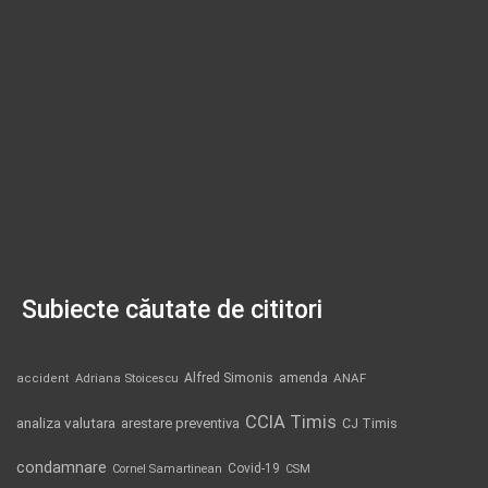
Subiecte căutate de cititori
Alfred Simonis
amenda
ANAF
accident
Adriana Stoicescu
CCIA Timis
analiza valutara
arestare preventiva
CJ Timis
condamnare
Covid-19
Cornel Samartinean
CSM