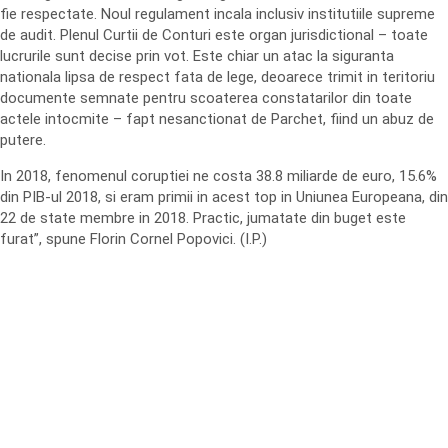
fie respectate. Noul regulament incala inclusiv institutiile supreme
de audit. Plenul Curtii de Conturi este organ jurisdictional – toate
lucrurile sunt decise prin vot. Este chiar un atac la siguranta
nationala lipsa de respect fata de lege, deoarece trimit in teritoriu
documente semnate pentru scoaterea constatarilor din toate
actele intocmite – fapt nesanctionat de Parchet, fiind un abuz de
putere.
In 2018, fenomenul coruptiei ne costa 38.8 miliarde de euro, 15.6%
din PIB-ul 2018, si eram primii in acest top in Uniunea Europeana, din
22 de state membre in 2018. Practic, jumatate din buget este
furat”, spune Florin Cornel Popovici. (I.P.)