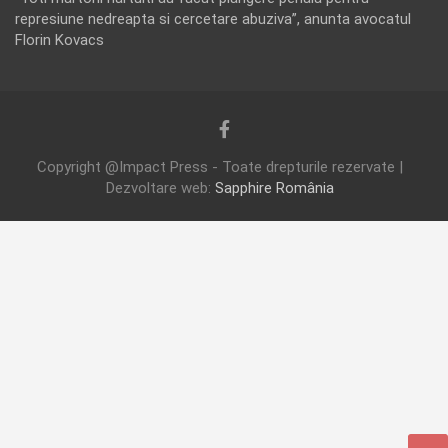
represiune nedreapta si cercetare abuziva”, anunta avocatul
Florin Kovacs
Copyright @Impact Press - Toate drepturile rezervate |
Dezvoltare web:
Sapphire România