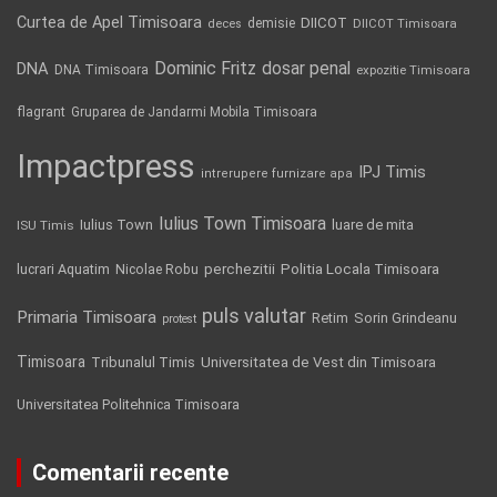
Curtea de Apel Timisoara
DIICOT
demisie
deces
DIICOT Timisoara
Dominic Fritz
DNA
dosar penal
DNA Timisoara
expozitie Timisoara
flagrant
Gruparea de Jandarmi Mobila Timisoara
Impactpress
IPJ Timis
intrerupere furnizare apa
Iulius Town Timisoara
Iulius Town
luare de mita
ISU Timis
Politia Locala Timisoara
lucrari Aquatim
perchezitii
Nicolae Robu
puls valutar
Primaria Timisoara
Retim
Sorin Grindeanu
protest
Timisoara
Tribunalul Timis
Universitatea de Vest din Timisoara
Universitatea Politehnica Timisoara
Comentarii recente