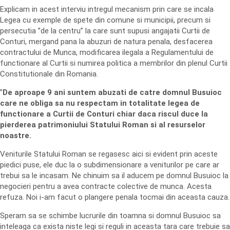
Explicam in acest interviu intregul mecanism prin care se incala
Legea cu exemple de spete din comune si municipii, precum si
persecutia ”de la centru” la care sunt supusi angajatii Curtii de
Conturi, mergand pana la abuzuri de natura penala, desfacerea
contractului de Munca, modificarea ilegala a Regulamentului de
functionare al Curtii si numirea politica a membrilor din plenul Curtii
Constitutionale din Romania.
”
De aproape 9 ani suntem abuzati de catre domnul Busuioc
care ne obliga sa nu respectam in totalitate legea de
functionare a Curtii de Conturi chiar daca riscul duce la
pierderea patrimoniului Statului Roman si al resurselor
noastre.
Veniturile Statului Roman se regasesc aici si evident prin aceste
piedici puse, ele duc la o subdimensionare a veniturilor pe care ar
trebui sa le incasam. Ne chinuim sa il aducem pe domnul Busuioc la
negocieri pentru a avea contracte colective de munca. Acesta
refuza. Noi i-am facut o plangere penala tocmai din aceasta cauza.
Speram sa se schimbe lucrurile din toamna si domnul Busuioc sa
inteleaga ca exista niste legi si reguli in aceasta tara care trebuie sa