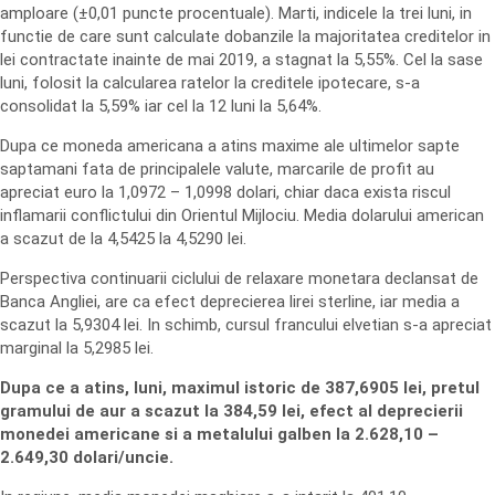
amploare (±0,01 puncte procentuale). Marti, indicele la trei luni, in
functie de care sunt calculate dobanzile la majoritatea creditelor in
lei contractate inainte de mai 2019, a stagnat la 5,55%. Cel la sase
luni, folosit la calcularea ratelor la creditele ipotecare, s-a
consolidat la 5,59% iar cel la 12 luni la 5,64%.
Dupa ce moneda americana a atins maxime ale ultimelor sapte
saptamani fata de principalele valute, marcarile de profit au
apreciat euro la 1,0972 – 1,0998 dolari, chiar daca exista riscul
inflamarii conflictului din Orientul Mijlociu. Media dolarului american
a scazut de la 4,5425 la 4,5290 lei.
Perspectiva continuarii ciclului de relaxare monetara declansat de
Banca Angliei, are ca efect deprecierea lirei sterline, iar media a
scazut la 5,9304 lei. In schimb, cursul francului elvetian s-a apreciat
marginal la 5,2985 lei.
Dupa ce a atins, luni, maximul istoric de 387,6905 lei, pretul
gramului de aur a scazut la 384,59 lei, efect al deprecierii
monedei americane si a metalului galben la 2.628,10 –
2.649,30 dolari/uncie.