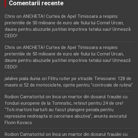
Comentarii recente
Chris
on
ANCHETA! Curtea de Apel Timisoara a respins
pretentiile de 50 milioane de euro ale fiului lui Cornel Urcan,
daune pentru abuzurile justitiei impotriva tatalui sau! Urmează
CEDO!
Chris
on
ANCHETA! Curtea de Apel Timisoara a respins
pretentiile de 50 milioane de euro ale fiului lui Cornel Urcan,
daune pentru abuzurile justitiei impotriva tatalui sau! Urmează
CEDO!
jalalive piala dunia
on
Filtru rutier pe strazile Timisoarei: 128 de
masini si 52 de motociclete, oprite pentru “controale de rutina”
Rodion Camatoritul
on
Inca un martor din dosarul fraudei cu
fonduri europene de la Tomnatic, retinut pentru 24 de ore!
“Toti martorii hartuiti au facut plangere penala pentru
represiune nedreapta si cercetare abuziva”, anunta avocatul
Florin Kovacs
Rodion Camatoritul
on
Inca un martor din dosarul fraudei cu