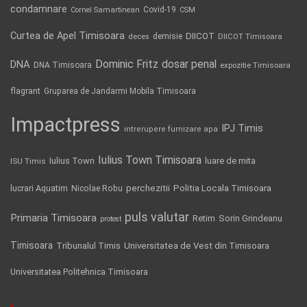
condamnare
Covid-19
Cornel Samartinean
CSM
Curtea de Apel Timisoara
DIICOT
demisie
deces
DIICOT Timisoara
Dominic Fritz
DNA
dosar penal
DNA Timisoara
expozitie Timisoara
flagrant
Gruparea de Jandarmi Mobila Timisoara
Impactpress
IPJ Timis
intrerupere furnizare apa
Iulius Town Timisoara
Iulius Town
luare de mita
ISU Timis
Politia Locala Timisoara
lucrari Aquatim
perchezitii
Nicolae Robu
puls valutar
Primaria Timisoara
Retim
Sorin Grindeanu
protest
Timisoara
Tribunalul Timis
Universitatea de Vest din Timisoara
Universitatea Politehnica Timisoara