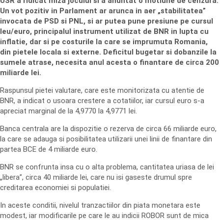
USR a ridicat miza jocului si a anuntat o motiune de cenzura.
Un vot pozitiv in Parlament ar arunca in aer „stabilitatea”
invocata de PSD si PNL, si ar putea pune presiune pe cursul
leu/euro, principalul instrument utilizat de BNR in lupta cu
inflatie, dar si pe costurile la care se imprumuta Romania,
din pietele locala si externe. Deficitul bugetar si dobanzile la
sumele atrase, necesita anul acesta o finantare de circa 200
miliarde lei.
Raspunsul pietei valutare, care este monitorizata cu atentie de
BNR, a indicat o usoara crestere a cotatiilor, iar cursul euro s-a
apreciat marginal de la 4,9770 la 4,9771 lei.
Banca centrala are la dispozitie o rezerva de circa 66 miliarde euro,
la care se adauga si posibilitatea utilizarii unei linii de finantare din
partea BCE de 4 miliarde euro.
BNR se confrunta insa cu o alta problema, cantitatea uriasa de lei
„libera”, circa 40 miliarde lei, care nu isi gaseste drumul spre
creditarea economiei si populatiei.
In aceste conditii, nivelul tranzactiilor din piata monetara este
modest, iar modificarile pe care le au indicii ROBOR sunt de mica