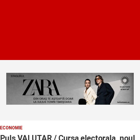
ECONOMIE
Puls VALUTAR / Cursa electorala, noul