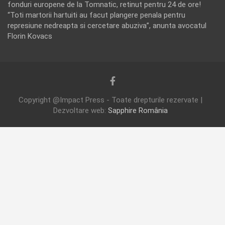
fonduri europene de la Tomnatic, retinut pentru 24 de ore!
“Toti martorii hartuiti au facut plangere penala pentru
represiune nedreapta si cercetare abuziva”, anunta avocatul
Florin Kovacs
Copyright @Impact Press - Toate drepturile rezervate |
Dezvoltare web:
Sapphire România