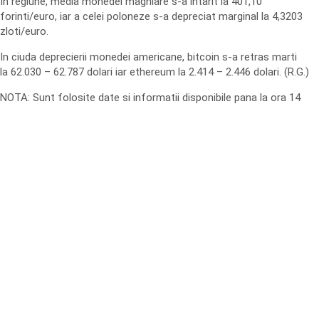
In regiune, media monedei maghiare s-a intarit la 401,10
forinti/euro, iar a celei poloneze s-a depreciat marginal la 4,3203
zloti/euro.
In ciuda deprecierii monedei americane, bitcoin s-a retras marti
la 62.030 – 62.787 dolari iar ethereum la 2.414 – 2.446 dolari. (R.G.)
NOTA: Sunt folosite date si informatii disponibile pana la ora 14