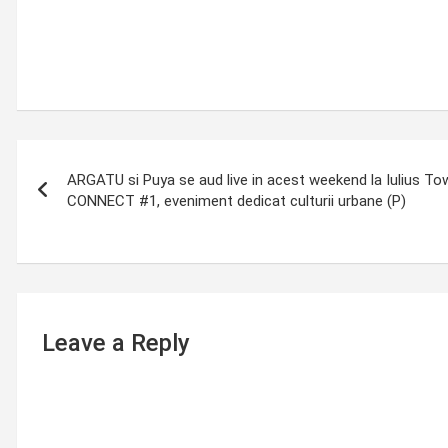
Post
ARGATU si Puya se aud live in acest weekend la Iulius To
navigation
CONNECT #1, eveniment dedicat culturii urbane (P)
Leave a Reply