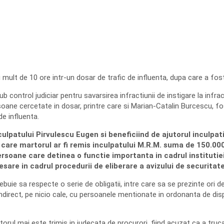
 mult de 10 ore intr-un dosar de trafic de influenta, dupa care a fost
ub control judiciar pentru savarsirea infractiunii de instigare la in
soane cercetate in dosar, printre care si Marian-Catalin Burcescu, fost
de influenta.
culpatului Pirvulescu Eugen si beneficiind de ajutorul inculpati
are martorul ar fi remis inculpatului M.R.M. suma de 150.000 
persoane care detinea o functie importanta in cadrul institut
are in cadrul procedurii de eliberare a avizului de securitate 
trebuie sa respecte o serie de obligatii, intre care sa se prezinte ori
ndirect, pe nicio cale, cu persoanele mentionate in ordonanta de dis
orul mai este trimis in judecata de procurori, fiind acuzat ca a tru