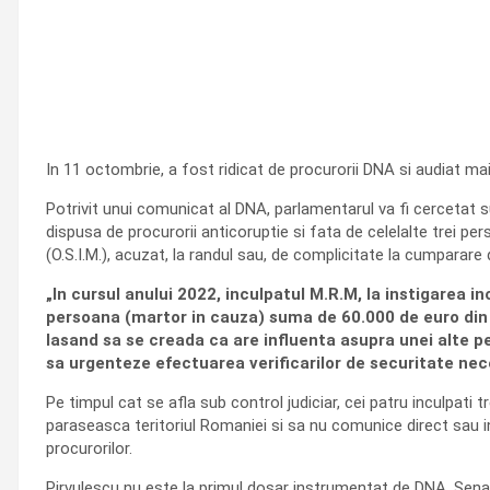
In 11 octombrie, a fost ridicat de procurorii DNA si audiat mai
Potrivit unui comunicat al DNA, parlamentarul va fi cercetat s
dispusa de procurorii anticoruptie si fata de celelalte trei per
(O.S.I.M.), acuzat, la randul sau, de complicitate la cumparare 
„In cursul anului 2022, inculpatul M.R.M, la instigarea in
persoana (martor in cauza) suma de 60.000 de euro din c
lasand sa se creada ca are influenta asupra unei alte 
sa urgenteze efectuarea verificarilor de securitate neces
Pe timpul cat se afla sub control judiciar, cei patru inculpati 
paraseasca teritoriul Romaniei si sa nu comunice direct sau i
procurorilor.
Pirvulescu nu este la primul dosar instrumentat de DNA. Senat