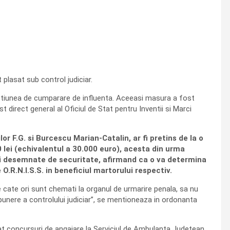
 plasat sub control judiciar.
fractiunea de cumparare de influenta. Aceeasi masura a fost
 direct general al Oficiul de Stat pentru Inventii si Marci
lor F.G. si Burcescu Marian-Catalin, ar fi pretins de la o
lei (echivalentul a 30.000 euro), acesta din urma
iei desemnate de securitate, afirmand ca o va determina
O.R.N.I.S.S. in beneficiul martorului respectiv.
 de cate ori sunt chemati la organul de urmarire penala, sa nu
punere a controlului judiciar”, se mentioneaza in ordonanta
cat concursuri de angajare la Serviciul de Ambulanta Judetean