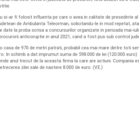
titie.
 si-ar fi folosit influenta pe care o avea in calitate de presedinte al 
udetean de Ambulanta Teleorman, solicitandu-le in mod repetat, atat 
fie date la proba scrisa a concursurilor organizate in perioada mai-
rocurorii anticoruptie in anul 2021, cand a fost pus sub control judic
o casa de 970 de metri patrati, probabil cea mai mare dintre toti sena
euro. In schimb a dat imprumut suma de 598.000 de lei (120.000 euro)
ende anul trecut de la aceasta firma la care are actiuni. Compania est
etrecerea zilei sale de nastere 8.000 de euro. (V.E.)