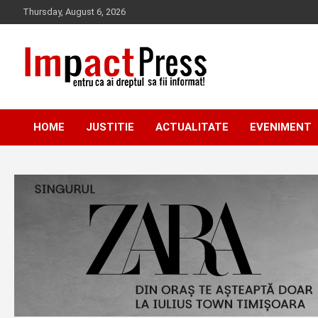
Skip
Thursday, August 6, 2026
to
content
Pentru ca ai dreptul sa fii informat!
IMPACTPRESS
HOME
JUSTITIE
ACTUALITATE
EVENIMENT