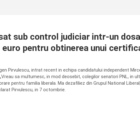
t sub control judiciar intr-un dosar 
 euro pentru obtinerea unui certifi
en Pirvulescu, intrat recent in echipa candidatului independent Mircea
 „Vreau sa multumesc, in mod deosebit, colegilor senatori PNL, in ultimi
rare pentru familia liberala. Ma dezafiliez din Grupul National Liberal
clarat Pirvulescu, in 7 octombrie.