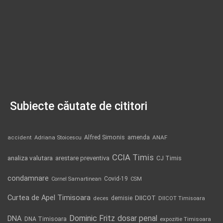
Subiecte căutate de cititori
Alfred Simonis
amenda
ANAF
accident
Adriana Stoicescu
CCIA Timis
analiza valutara
arestare preventiva
CJ Timis
condamnare
Covid-19
Cornel Samartinean
CSM
Curtea de Apel Timisoara
DIICOT
demisie
deces
DIICOT Timisoara
Dominic Fritz
DNA
dosar penal
DNA Timisoara
expozitie Timisoara