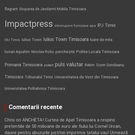
flagrant
Gruparea de Jandarmi Mobila Timisoara
Impactpress
IPJ Timis
intrerupere furnizare apa
Iulius Town Timisoara
Iulius Town
luare de mita
ISU Timis
Politia Locala Timisoara
lucrari Aquatim
perchezitii
Nicolae Robu
puls valutar
Primaria Timisoara
Retim
Sorin Grindeanu
protest
Timisoara
Tribunalul Timis
Universitatea de Vest din Timisoara
Universitatea Politehnica Timisoara
Comentarii recente
Chris
on
ANCHETA! Curtea de Apel Timisoara a respins
pretentiile de 50 milioane de euro ale fiului lui Cornel Urcan,
daune pentru abuzurile justitiei impotriva tatalui sau! Urmează