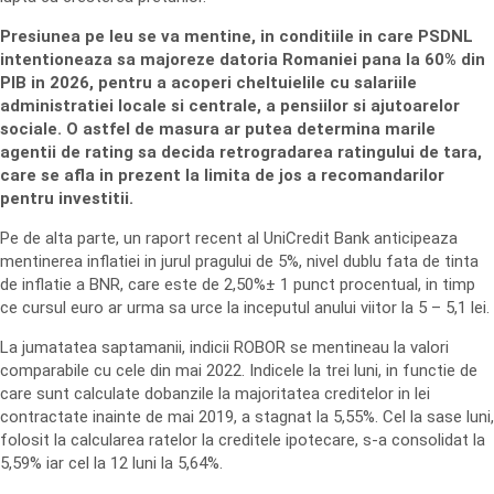
Presiunea pe leu se va mentine, in conditiile in care PSDNL
intentioneaza sa majoreze datoria Romaniei pana la 60% din
PIB in 2026, pentru a acoperi cheltuielile cu salariile
administratiei locale si centrale, a pensiilor si ajutoarelor
sociale. O astfel de masura ar putea determina marile
agentii de rating sa decida retrogradarea ratingului de tara,
care se afla in prezent la limita de jos a recomandarilor
pentru investitii.
Pe de alta parte, un raport recent al UniCredit Bank anticipeaza
mentinerea inflatiei in jurul pragului de 5%, nivel dublu fata de tinta
de inflatie a BNR, care este de 2,50%± 1 punct procentual, in timp
ce cursul euro ar urma sa urce la inceputul anului viitor la 5 – 5,1 lei.
La jumatatea saptamanii, indicii ROBOR se mentineau la valori
comparabile cu cele din mai 2022. Indicele la trei luni, in functie de
care sunt calculate dobanzile la majoritatea creditelor in lei
contractate inainte de mai 2019, a stagnat la 5,55%. Cel la sase luni,
folosit la calcularea ratelor la creditele ipotecare, s-a consolidat la
5,59% iar cel la 12 luni la 5,64%.