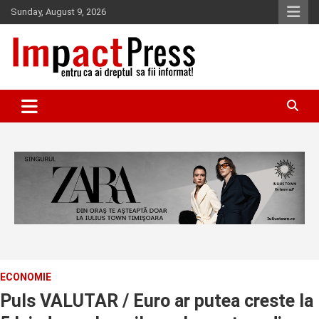
Skip
Sunday, August 9, 2026
to
content
Pentru ca ai dreptul sa fii informat!
IMPACTPRESS
ECONOMIE
Puls VALUTAR / Euro ar putea creste la