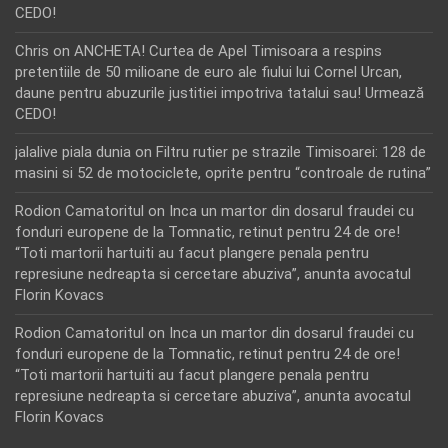
CEDO!
Chris
on
ANCHETA! Curtea de Apel Timisoara a respins
pretentiile de 50 milioane de euro ale fiului lui Cornel Urcan,
daune pentru abuzurile justitiei impotriva tatalui sau! Urmează
CEDO!
jalalive piala dunia
on
Filtru rutier pe strazile Timisoarei: 128 de
masini si 52 de motociclete, oprite pentru “controale de rutina”
Rodion Camatoritul
on
Inca un martor din dosarul fraudei cu
fonduri europene de la Tomnatic, retinut pentru 24 de ore!
“Toti martorii hartuiti au facut plangere penala pentru
represiune nedreapta si cercetare abuziva”, anunta avocatul
Florin Kovacs
Rodion Camatoritul
on
Inca un martor din dosarul fraudei cu
fonduri europene de la Tomnatic, retinut pentru 24 de ore!
“Toti martorii hartuiti au facut plangere penala pentru
represiune nedreapta si cercetare abuziva”, anunta avocatul
Florin Kovacs