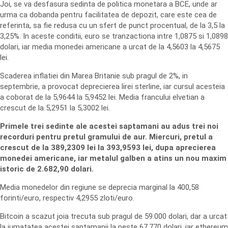
Joi, se va desfasura sedinta de politica monetara a BCE, unde ar
urma ca dobanda pentru facilitatea de depozit, care este cea de
referinta, sa fie redusa cu un sfert de punct procentual, de la 3,5 la
3,25%. In aceste conditii, euro se tranzactiona intre 1,0875 si 1,0898
dolari, iar media monedei americane a urcat de la 4,5603 la 4,5675
lei.
Scaderea inflatiei din Marea Britanie sub pragul de 2%, in
septembrie, a provocat deprecierea lirei sterline, iar cursul acesteia
a coborat de la 5,9644 la 5,9452 lei. Media francului elvetian a
crescut de la 5,2951 la 5,3002 lei.
Primele trei sedinte ale acestei saptamani au adus trei noi
recorduri pentru pretul gramului de aur. Miercuri, pretul a
crescut de la 389,2309 lei la 393,9593 lei, dupa aprecierea
monedei americane, iar metalul galben a atins un nou maxim
istoric de 2.682,90 dolari.
Media monedelor din regiune se deprecia marginal la 400,58
forinti/euro, respectiv 4,2955 zloti/euro.
Bitcoin a scazut joia trecuta sub pragul de 59.000 dolari, dar a urcat
la jumatatea acestei saptamanii la peste 67.770 dolari, iar ethereum