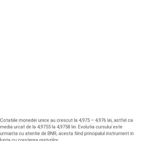
Cotatiile monedei unice au crescut la 4,975 – 4,976 lei, astfel ca
media urcat de la 4,9755 la 4,9758 lei. Evolutia cursului este
urmarita cu atentie de BNR, acesta fiind principalul instrument in
lupta cu cresterea preturilor.