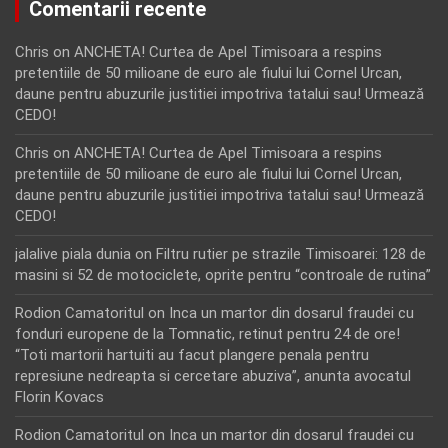
Comentarii recente
Chris
on
ANCHETA! Curtea de Apel Timisoara a respins
pretentiile de 50 milioane de euro ale fiului lui Cornel Urcan,
daune pentru abuzurile justitiei impotriva tatalui sau! Urmează
CEDO!
Chris
on
ANCHETA! Curtea de Apel Timisoara a respins
pretentiile de 50 milioane de euro ale fiului lui Cornel Urcan,
daune pentru abuzurile justitiei impotriva tatalui sau! Urmează
CEDO!
jalalive piala dunia
on
Filtru rutier pe strazile Timisoarei: 128 de
masini si 52 de motociclete, oprite pentru “controale de rutina”
Rodion Camatoritul
on
Inca un martor din dosarul fraudei cu
fonduri europene de la Tomnatic, retinut pentru 24 de ore!
“Toti martorii hartuiti au facut plangere penala pentru
represiune nedreapta si cercetare abuziva”, anunta avocatul
Florin Kovacs
Rodion Camatoritul
on
Inca un martor din dosarul fraudei cu