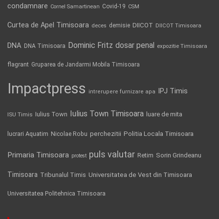
condamnare
Covid-19
Cornel Samartinean
CSM
Curtea de Apel Timisoara
DIICOT
demisie
deces
DIICOT Timisoara
Dominic Fritz
DNA
dosar penal
DNA Timisoara
expozitie Timisoara
flagrant
Gruparea de Jandarmi Mobila Timisoara
Impactpress
IPJ Timis
intrerupere furnizare apa
Iulius Town Timisoara
Iulius Town
luare de mita
ISU Timis
Politia Locala Timisoara
lucrari Aquatim
perchezitii
Nicolae Robu
puls valutar
Primaria Timisoara
Retim
Sorin Grindeanu
protest
Timisoara
Tribunalul Timis
Universitatea de Vest din Timisoara
Universitatea Politehnica Timisoara