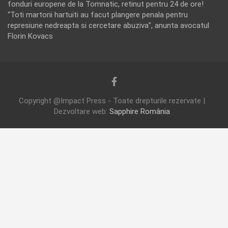
fonduri europene de la Tomnatic, retinut pentru 24 de ore!
“Toti martorii hartuiti au facut plangere penala pentru
represiune nedreapta si cercetare abuziva”, anunta avocatul
Florin Kovacs
Copyright @Impact Press - Toate drepturile rezervate |
Dezvoltare web:
Sapphire România