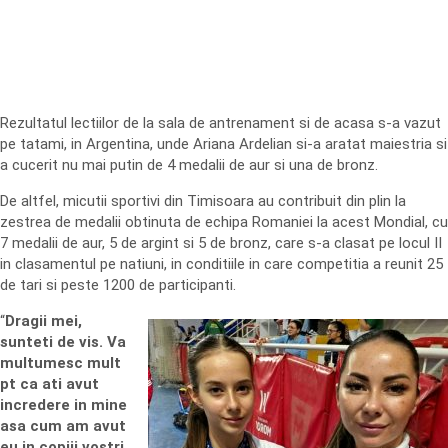
Rezultatul lectiilor de la sala de antrenament si de acasa s-a vazut
pe tatami, in Argentina, unde Ariana Ardelian si-a aratat maiestria si
a cucerit nu mai putin de 4 medalii de aur si una de bronz.
De altfel, micutii sportivi din Timisoara au contribuit din plin la
zestrea de medalii obtinuta de echipa Romaniei la acest Mondial, cu
7 medalii de aur, 5 de argint si 5 de bronz, care s-a clasat pe locul II
in clasamentul pe natiuni, in conditiile in care competitia a reunit 25
de tari si peste 1200 de participanti.
“
Dragii mei,
sunteti de vis. Va
multumesc mult
pt ca ati avut
incredere in mine
asa cum am avut
eu in copiii vostri.