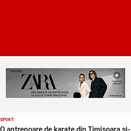
SPORT
O antrenoare de karate din Timisoara si-