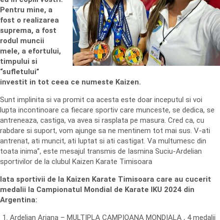
Pentru mine, a
fost o realizarea
suprema, a fost
rodul muncii
mele, a efortului,
timpului si
“sufletului”
investit in tot ceea ce numeste Kaizen.
Sunt implinita si va promit ca acesta este doar inceputul si voi
lupta incontinoare ca fiecare sportiv care munceste, se dedica, se
antreneaza, castiga, va avea si rasplata pe masura. Cred ca, cu
rabdare si suport, vom ajunge sa ne mentinem tot mai sus. V-ati
antrenat, ati muncit, ati luptat si ati castigat. Va multumesc din
toata inima”, este mesajul transmis de Iasmina Suciu-Ardelian
sportivilor de la clubul Kaizen Karate Timisoara
Iata sportivii de la Kaizen Karate Timisoara care au cucerit
medalii la Campionatul Mondial de Karate IKU 2024 din
Argentina:
Ardelian Ariana – MULTIPLA CAMPIOANA MONDIALA , 4 medalii