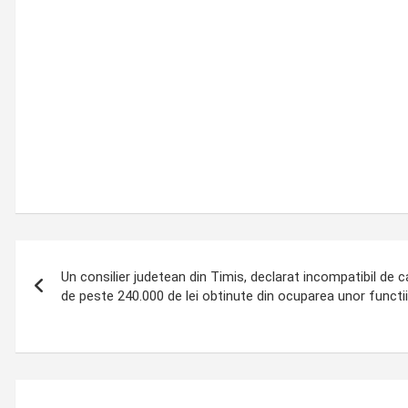
Post
Un consilier judetean din Timis, declarat incompatibil de ca
navigation
de peste 240.000 de lei obtinute din ocuparea unor functi