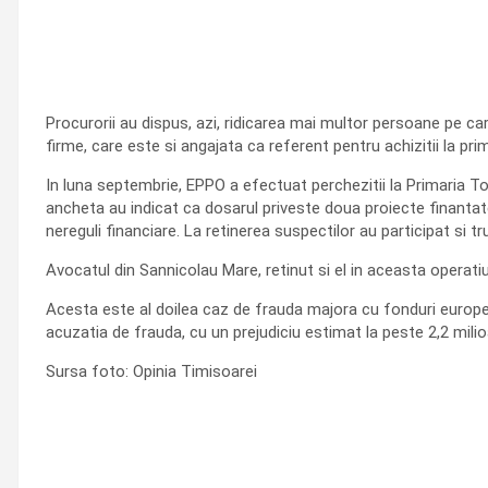
Procurorii au dispus, azi, ridicarea mai multor persoane pe car
firme, care este si angajata ca referent pentru achizitii la pri
In luna septembrie, EPPO a efectuat perchezitii la Primaria Tom
ancheta au indicat ca dosarul priveste doua proiecte finantate
nereguli financiare. La retinerea suspectilor au participat si tr
Avocatul din Sannicolau Mare, retinut si el in aceasta operatiune
Acesta este al doilea caz de frauda majora cu fonduri europe
acuzatia de frauda, cu un prejudiciu estimat la peste 2,2 milioa
Sursa foto: Opinia Timisoarei