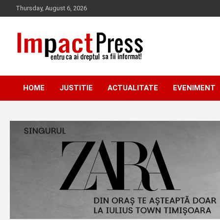
Skip
Thursday, August 6, 2026
to
content
Pentru ca ai dreptul sa fii informat!
IMPACTPRESS
HOME
JUSTITIE
ACTUALITATE
EVENIMENT