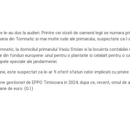
e le-au dus la audieri. Printre cei vizati de oamenii legii se numara 
maria din Tomnatic si mai multe rude ale primarului, suspectate ca l-ar
natic, la domiciliul primarului Vasiu Stoian si la locuinta contabile
 din fonduri europene: unul pentru o plantatie si celalalt pentru o ca
upele speciale ale jandarmeriei.
, este suspectat ca le-ar fi oferit sfaturi celor implicati cu privire l
ne gestionat de EPPO Timisoara in 2024, dupa ce, recent, omul de a
ne de euro. (G.I.)