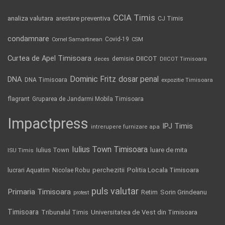
CCIA Timis
analiza valutara
arestare preventiva
CJ Timis
condamnare
Covid-19
Cornel Samartinean
CSM
Curtea de Apel Timisoara
DIICOT
demisie
deces
DIICOT Timisoara
Dominic Fritz
DNA
dosar penal
DNA Timisoara
expozitie Timisoara
flagrant
Gruparea de Jandarmi Mobila Timisoara
Impactpress
IPJ Timis
intrerupere furnizare apa
Iulius Town Timisoara
Iulius Town
luare de mita
ISU Timis
Politia Locala Timisoara
lucrari Aquatim
perchezitii
Nicolae Robu
puls valutar
Primaria Timisoara
Retim
Sorin Grindeanu
protest
Timisoara
Tribunalul Timis
Universitatea de Vest din Timisoara