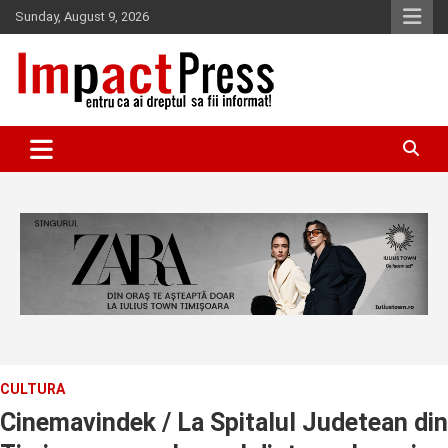
Skip
Sunday, August 9, 2026
to
content
Pentru ca ai dreptul sa fii informat!
IMPACTPRESS
CULTURA
Cinemavindek / La Spitalul Judetean din