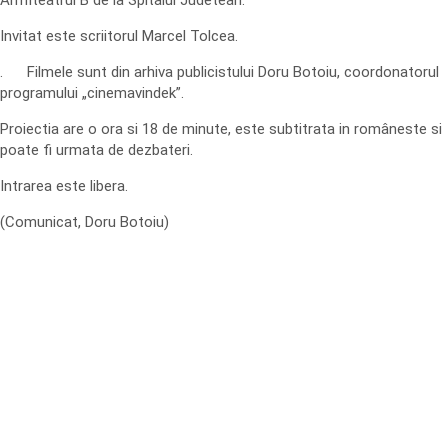
Amfiteatrul B de la Spitalul Judetean.
Invitat este scriitorul Marcel Tolcea.
. Filmele sunt din arhiva publicistului Doru Botoiu, coordonatorul
programului „cinemavindek”.
Proiectia are o ora si 18 de minute, este subtitrata in româneste si
poate fi urmata de dezbateri.
Intrarea este libera.
(Comunicat, Doru Botoiu)