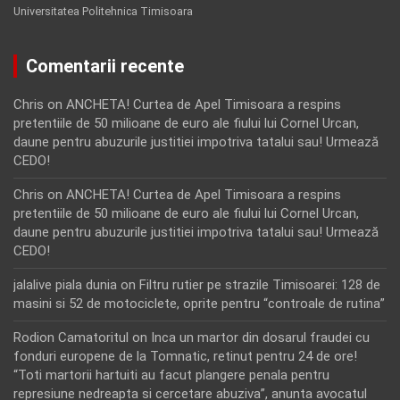
Universitatea Politehnica Timisoara
Comentarii recente
Chris
on
ANCHETA! Curtea de Apel Timisoara a respins
pretentiile de 50 milioane de euro ale fiului lui Cornel Urcan,
daune pentru abuzurile justitiei impotriva tatalui sau! Urmează
CEDO!
Chris
on
ANCHETA! Curtea de Apel Timisoara a respins
pretentiile de 50 milioane de euro ale fiului lui Cornel Urcan,
daune pentru abuzurile justitiei impotriva tatalui sau! Urmează
CEDO!
jalalive piala dunia
on
Filtru rutier pe strazile Timisoarei: 128 de
masini si 52 de motociclete, oprite pentru “controale de rutina”
Rodion Camatoritul
on
Inca un martor din dosarul fraudei cu
fonduri europene de la Tomnatic, retinut pentru 24 de ore!
“Toti martorii hartuiti au facut plangere penala pentru
represiune nedreapta si cercetare abuziva”, anunta avocatul