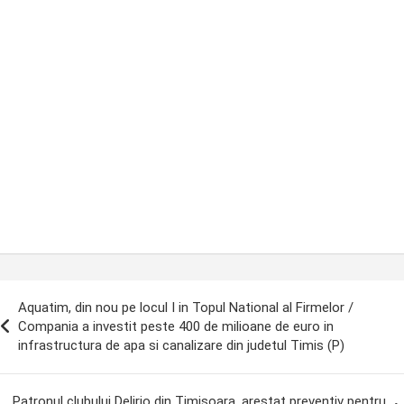
ost
Aquatim, din nou pe locul I in Topul National al Firmelor /
avigation
Compania a investit peste 400 de milioane de euro in
infrastructura de apa si canalizare din judetul Timis (P)
Patronul clubului Delirio din Timisoara, arestat preventiv pentru