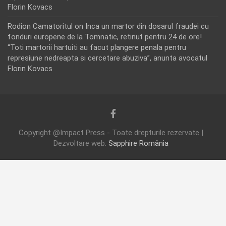
Florin Kovacs
Rodion Camatoritul
on
Inca un martor din dosarul fraudei cu
fonduri europene de la Tomnatic, retinut pentru 24 de ore!
“Toti martorii hartuiti au facut plangere penala pentru
represiune nedreapta si cercetare abuziva”, anunta avocatul
Florin Kovacs
Copyright @Impact Press - Toate drepturile rezervate |
Dezvoltare web:
Sapphire România