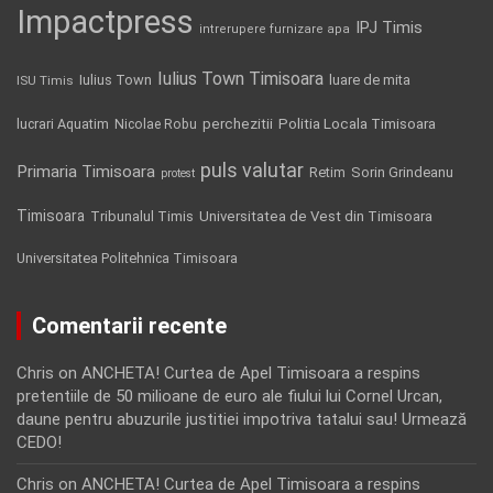
Impactpress
IPJ Timis
intrerupere furnizare apa
Iulius Town Timisoara
Iulius Town
luare de mita
ISU Timis
Politia Locala Timisoara
lucrari Aquatim
perchezitii
Nicolae Robu
puls valutar
Primaria Timisoara
Retim
Sorin Grindeanu
protest
Timisoara
Tribunalul Timis
Universitatea de Vest din Timisoara
Universitatea Politehnica Timisoara
Comentarii recente
Chris
on
ANCHETA! Curtea de Apel Timisoara a respins
pretentiile de 50 milioane de euro ale fiului lui Cornel Urcan,
daune pentru abuzurile justitiei impotriva tatalui sau! Urmează
CEDO!
Chris
on
ANCHETA! Curtea de Apel Timisoara a respins