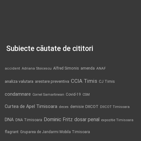
Subiecte căutate de cititori
Alfred Simonis
amenda
ANAF
accident
Adriana Stoicescu
CCIA Timis
analiza valutara
arestare preventiva
CJ Timis
condamnare
Covid-19
Cornel Samartinean
CSM
Curtea de Apel Timisoara
DIICOT
demisie
deces
DIICOT Timisoara
Dominic Fritz
DNA
dosar penal
DNA Timisoara
expozitie Timisoara
flagrant
Gruparea de Jandarmi Mobila Timisoara