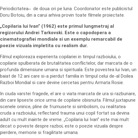
Periodicitatea ̶ de doua ori pe luna. Coordonator este publicistul
Doru Botoiu, din a carui arhiva provin toate filmele proiectate.
„Copilaria lui Ivan” (1962) este primul lungmetraj al
regizorului Andrei Tarkovski. Este o capodopera a
cinematografiei mondiale si un exemplu remarcabil de
poezie vizuala impletita cu realism dur.
Filmul exploreaza experienta copilariei in timpul razboiului, o
copilarie spulberata de brutalitatea conflictelor, dar marcata de o
profunda dimensiune umana si spirituala. Este povestea lui Ivan, un
baiat de 12 ani care si-a pierdut familia in timpul celui de-al Doilea
Razboi Mondial si care devine cercetas pentru Armata Rosie.
In ciuda varstei fragede, el are o viata marcata de ura si razbunare,
din care lipseste orice urma de copilarie obisnuita. Filmul juxtapune
scenele onirice, pline de frumusete si simbolism, cu realitatea
cruda a razboiului, reflectand trauma unui copil fortat sa devina
adult cu mult inainte de vreme. „Copilaria lui Ivan” este mai mult
decat o poveste despre razboi; este o poezie vizuala despre
pierdere, memorie si fragilitate umana.