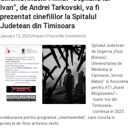
Ivan”, de Andrei Tarkovski, va fi
prezentat cinefililor la Spitalul
Judetean din Timisoara
January 13, 2025
Impact Press
No Comments
Spitalul Judetean
de Urgenta „Pius
Brinzeu”,
Universitatea de
Medicina si
Farmacie „Victor
Babes” si Asociatia
pentru ATI „Aurel
Mogoseanu” ̶
toate trei din
Timisoara ̶
continua in 2025
colaborarea pentru programul „cinemavindek”, care consta in
proiectii de fime artistice vechi.