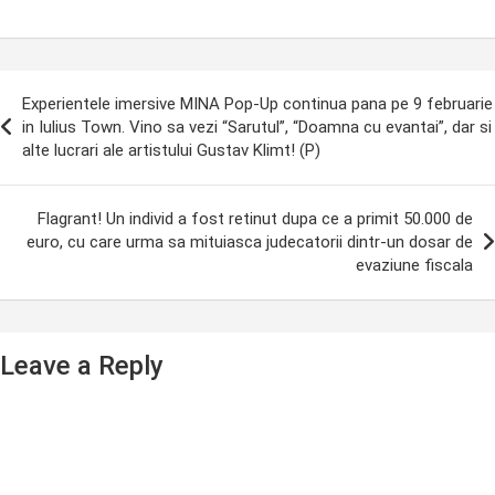
ost
Experientele imersive MINA Pop-Up continua pana pe 9 februarie
avigation
in Iulius Town. Vino sa vezi “Sarutul”, “Doamna cu evantai”, dar si
alte lucrari ale artistului Gustav Klimt! (P)
Flagrant! Un individ a fost retinut dupa ce a primit 50.000 de
euro, cu care urma sa mituiasca judecatorii dintr-un dosar de
evaziune fiscala
Leave a Reply