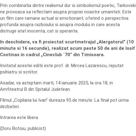
Prin combinatia dintre realismul dur si simbolismul poetic, Tarkovski
ne provoaca sa reflectam asupra propriei noastre umanitati. Este
un film care ramane actual si emotionant, oferind o perspectiva
profunda asupra razboiului si asupra modului in care acesta
distruge atat inocenta, cat si speranta.
In deschidere, va fi proiectat scurtmetrajul „Alergatorul” (10
minute si 16 secunde), realizat acum peste 50 de ani de Iosif
Costinas in cadrul „Cineclub `70” din Timisoara.
Invitatul acestei editii este prof. dr. Mircea Lazarescu, reputat
psihiatru si scriitor.
Asadar, va asteptam marti, 14 ianuarie 2025, la ora 18, in
Amfiteatrul B din Spitalul Judetean.
Filmul „Copilaria lui Ivan” dureaza 95 de minute. La final pot urma
dezbateri.
Intrarea este libera.
(Doru Botoiu, publicist)