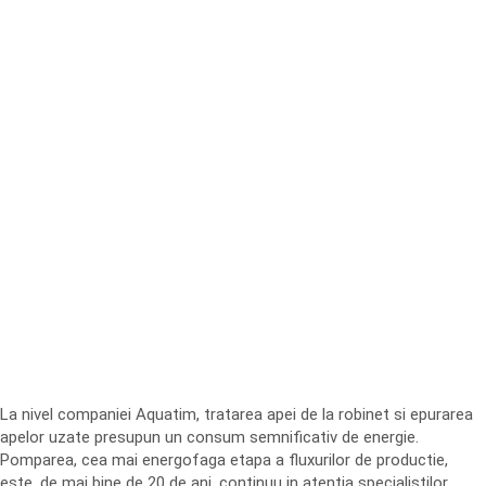
La nivel companiei Aquatim, tratarea apei de la robinet si epurarea
apelor uzate presupun un consum semnificativ de energie.
Pomparea, cea mai energofaga etapa a fluxurilor de productie,
este, de mai bine de 20 de ani, continuu in atentia specialistilor