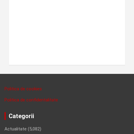
Politica de cookies
Politica de confidentalitate
Categorii
Actualitate
(5,082)
Ancheta
(787)
Cenzurat
(75)
Cultura
(1,250)
Economie
(3,155)
Eveniment
(1,566)
Interviu
(16)
Justitie
(4,488)
Pe surse
(245)
Politica
(1,725)