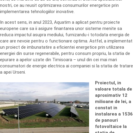
nostri, ce au reusit optimizarea consumurilor energetice prin
implementarea tehnologiilor inovative.
In acest sens, in anul 2023, Aquatim a aplicat pentru proiecte
europene care sa ii asigure finantarea unor sisteme menite sa
reduca impactul asupra mediului, furnizandu-i totodata energia de
care are nevoie pentru o functionare optima. Astfel, a implementat
un proiect de imbunatatire a eficientei energetice prin utilizarea
energiei din surse regenerabile, pentru consum propriu, la statia de
epurare a apelor uzate din Timisoara – unul din cei mai mari
consumatori de energie electrica ai companiei si la statia de tratare
a apei Urseni.
Proiectul, in
valoare totala de
aproximativ 12
milioane de lei, a
constat in
instalarea a 1536
de panouri
fotovoltaice la
statia de