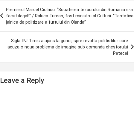
ost
Premierul Marcel Ciolacu: “Scoaterea tezaurului din Romania s-a
avigation
facut ilegal!” / Raluca Turcan, fost ministru al Culturii: “Tentativa
jalnica de politizare a furtului din Olanda”
Sigla IPJ Timis a ajuns la gunoi, spre revolta politistilor care
acuza o noua problema de imagine sub comanda chestorului
Petecel
Leave a Reply