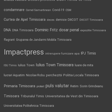
Iulius Town Timisoara
Iulius Town
luare de mita
ISU Timis
Politia Locala Timisoara
lucrari Aquatim
perchezitii
Nicolae Robu
puls valutar
Primaria Timisoara
Retim
Sorin Grindeanu
protest
Timisoara
Tribunalul Timis
Universitatea de Vest din Timisoara
Universitatea Politehnica Timisoara
Comentarii recente
Chris
on
ANCHETA! Curtea de Apel Timisoara a respins
pretentiile de 50 milioane de euro ale fiului lui Cornel Urcan,
daune pentru abuzurile justitiei impotriva tatalui sau! Urmează
CEDO!
Chris
on
ANCHETA! Curtea de Apel Timisoara a respins
pretentiile de 50 milioane de euro ale fiului lui Cornel Urcan,
daune pentru abuzurile justitiei impotriva tatalui sau! Urmează
CEDO!