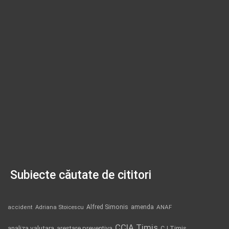
Subiecte căutate de cititori
Alfred Simonis
amenda
ANAF
accident
Adriana Stoicescu
CCIA Timis
analiza valutara
arestare preventiva
CJ Timis
condamnare
Covid-19
Cornel Samartinean
CSM
Curtea de Apel Timisoara
DIICOT
demisie
deces
DIICOT Timisoara
Dominic Fritz
DNA
dosar penal
DNA Timisoara
expozitie Timisoara
flagrant
Gruparea de Jandarmi Mobila Timisoara
Impactpress
IPJ Timis
intrerupere furnizare apa