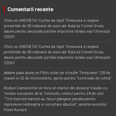
jalalive piala dunia
on
Filtru rutier pe strazile Timisoarei: 128 de
masini si 52 de motociclete, oprite pentru “controale de rutina”
Rodion Camatoritul
on
Inca un martor din dosarul fraudei cu
fonduri europene de la Tomnatic, retinut pentru 24 de ore!
“Toti martorii hartuiti au facut plangere penala pentru
represiune nedreapta si cercetare abuziva”, anunta avocatul
Florin Kovacs
Rodion Camatoritul
on
Inca un martor din dosarul fraudei cu
fonduri europene de la Tomnatic, retinut pentru 24 de ore!
“Toti martorii hartuiti au facut plangere penala pentru
represiune nedreapta si cercetare abuziva”, anunta avocatul
Florin Kovacs
Copyright @Impact Press - Toate drepturile rezervate |
Dezvoltare web:
Sapphire România