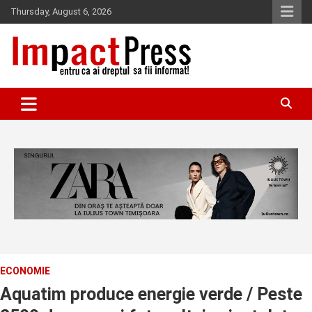
Skip
Thursday, August 6, 2026
to
content
Pentru ca ai dreptul sa fii informat!
IMPACTPRESS
ECONOMIE
Aquatim produce energie verde / Peste