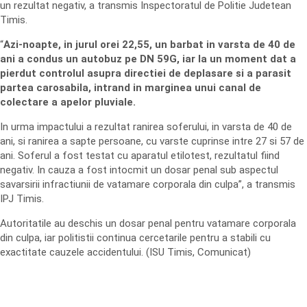
un rezultat negativ, a transmis Inspectoratul de Politie Judetean
Timis.
“
Azi-noapte, in jurul orei 22,55, un barbat in varsta de 40 de
ani a condus un autobuz pe DN 59G, iar la un moment dat a
pierdut controlul asupra directiei de deplasare si a parasit
partea carosabila, intrand in marginea unui canal de
colectare a apelor pluviale.
In urma impactului a rezultat ranirea soferului, in varsta de 40 de
ani, si ranirea a sapte persoane, cu varste cuprinse intre 27 si 57 de
ani. Soferul a fost testat cu aparatul etilotest, rezultatul fiind
negativ. In cauza a fost intocmit un dosar penal sub aspectul
savarsirii infractiunii de vatamare corporala din culpa”, a transmis
IPJ Timis.
Autoritatile au deschis un dosar penal pentru vatamare corporala
din culpa, iar politistii continua cercetarile pentru a stabili cu
exactitate cauzele accidentului. (ISU Timis, Comunicat)