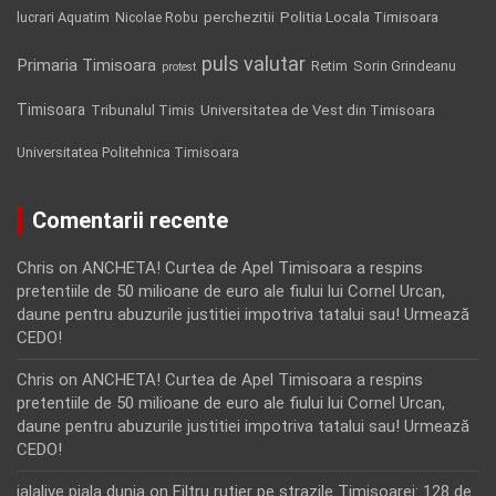
Politia Locala Timisoara
lucrari Aquatim
perchezitii
Nicolae Robu
puls valutar
Primaria Timisoara
Retim
Sorin Grindeanu
protest
Timisoara
Tribunalul Timis
Universitatea de Vest din Timisoara
Universitatea Politehnica Timisoara
Comentarii recente
Chris
on
ANCHETA! Curtea de Apel Timisoara a respins
pretentiile de 50 milioane de euro ale fiului lui Cornel Urcan,
daune pentru abuzurile justitiei impotriva tatalui sau! Urmează
CEDO!
Chris
on
ANCHETA! Curtea de Apel Timisoara a respins
pretentiile de 50 milioane de euro ale fiului lui Cornel Urcan,
daune pentru abuzurile justitiei impotriva tatalui sau! Urmează
CEDO!
jalalive piala dunia
on
Filtru rutier pe strazile Timisoarei: 128 de