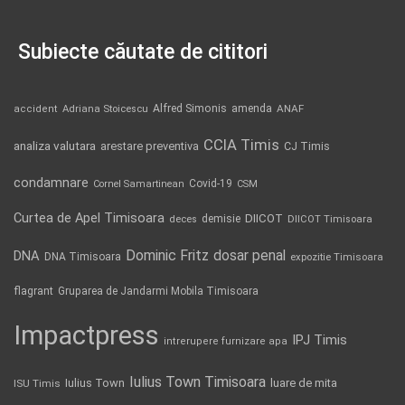
Subiecte căutate de cititori
Alfred Simonis
amenda
ANAF
accident
Adriana Stoicescu
CCIA Timis
analiza valutara
arestare preventiva
CJ Timis
condamnare
Covid-19
Cornel Samartinean
CSM
Curtea de Apel Timisoara
DIICOT
demisie
deces
DIICOT Timisoara
Dominic Fritz
DNA
dosar penal
DNA Timisoara
expozitie Timisoara
flagrant
Gruparea de Jandarmi Mobila Timisoara
Impactpress
IPJ Timis
intrerupere furnizare apa
Iulius Town Timisoara
Iulius Town
luare de mita
ISU Timis