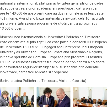
national si international, atat prin activitatea generatiilor de cadre
didactice si cea a unor academicieni prestigiosi, cat si prin cei
peste 140.000 de absolventi care au dus renumele acesteia peste
tot in lume. Avand si o baza materiala de invidiat, cele 10 facultati
ale universitatii asigura programe de studii pentru aproximativ
13.500 studenti.
Dimensiunea internationala a Universitatii Politehnica Timisoara
este evidentiata si prin faptul ca este parte a consortiului european
de universitati E³UDRES² – Engaged and Entrepreneurial European
University as Driver for European Smart and Sustainable Regions,
initiativa sprijinita de Comisia Europeana prin programul Erasmus+.
E³UDRES² reuneste universitati europene de top pentru a colabora
in dezvoltarea regiunilor inteligente si sustenabile prin educatie
inovatoare, cercetare aplicata si cooperare.
(Universitatea Politehnica Timisoara, Victoria Cociota)