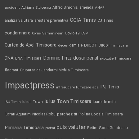
Alfred Simonis
amenda
ANAF
accident
Adriana Stoicescu
CCIA Timis
analiza valutara
arestare preventiva
CJ Timis
condamnare
Covid-19
Cornel Samartinean
CSM
Curtea de Apel Timisoara
DIICOT
demisie
deces
DIICOT Timisoara
Dominic Fritz
DNA
dosar penal
DNA Timisoara
expozitie Timisoara
flagrant
Gruparea de Jandarmi Mobila Timisoara
Impactpress
IPJ Timis
intrerupere furnizare apa
Iulius Town Timisoara
Iulius Town
luare de mita
ISU Timis
Politia Locala Timisoara
lucrari Aquatim
perchezitii
Nicolae Robu
puls valutar
Primaria Timisoara
Retim
Sorin Grindeanu
protest