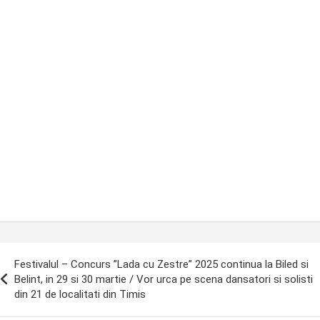
ost
Festivalul – Concurs ”Lada cu Zestre” 2025 continua la Biled si
avigation
Belint, in 29 si 30 martie / Vor urca pe scena dansatori si solisti
din 21 de localitati din Timis