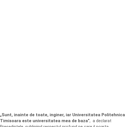
„Sunt, inainte de toate, inginer, iar Universitatea Politehnica
Timisoara este universitatea mea de baza”
, a declarat
Presedintele, subliniind respectul profund pe care il poarta