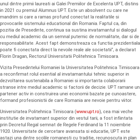
unul dintre primii laureati ai Galei Premiilor de Excelenta UPT, distins
in 2021 cu premiul Alumnus UPT. Este un absolvent cu care ne
mandrim si care a ramas profund conectat la realitatile si
provocarile sistemului educational din Romania. Faptul ca, din
pozitia de Presedinte, continua sa sustina invatamantul si dialogul
cu mediul academic da un semnal puternic de normalitate, dar si de
responsabilitate. Acest fapt demonstreaza ca functia prezidentiala
poate fi conectata direct la nevoile reale ale societatii”, a declarat
Florin Dragan, Rectorul Universitatii Politehnica Timisoara.
Vizita Presedintelui Romaniei la Universitatea Politehnica Timisoara
a reconfirmat rolul esential al invatamantului tehnic superior in
dezvoltarea sustenabila a Romaniei si importanta colaborarii
stranse intre mediul academic si factorii de decizie. UPT ramane un
partener activ in construirea unei economii bazate pe cunoastere,
formand profesionistii de care Romania are nevoie pentru viitor.
Universitatea Politehnica Timisoara (
www.upt.ro
), cea mai veche
institutie de invatamant superior din vestul tarii, a fost infiintata
prin Decretul Regal semnat de Regele Ferdinand la 11 noiembrie
1920. Universitate de cercetare avansata si educatie, UPT este
astazi una dintre scolile romanesti cu traditie, recunoscuta in plan