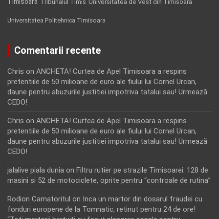
Timisoara
Tribunalul Timis
Universitatea de Vest din Timisoara
Universitatea Politehnica Timisoara
Comentarii recente
Chris
on
ANCHETA! Curtea de Apel Timisoara a respins
pretentiile de 50 milioane de euro ale fiului lui Cornel Urcan,
daune pentru abuzurile justitiei impotriva tatalui sau! Urmează
CEDO!
Chris
on
ANCHETA! Curtea de Apel Timisoara a respins
pretentiile de 50 milioane de euro ale fiului lui Cornel Urcan,
daune pentru abuzurile justitiei impotriva tatalui sau! Urmează
CEDO!
jalalive piala dunia
on
Filtru rutier pe strazile Timisoarei: 128 de
masini si 52 de motociclete, oprite pentru “controale de rutina”
Rodion Camatoritul
on
Inca un martor din dosarul fraudei cu
fonduri europene de la Tomnatic, retinut pentru 24 de ore!