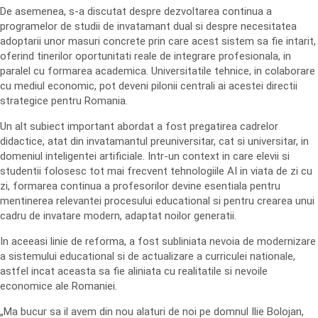
De asemenea, s-a discutat despre dezvoltarea continua a
programelor de studii de invatamant dual si despre necesitatea
adoptarii unor masuri concrete prin care acest sistem sa fie intarit,
oferind tinerilor oportunitati reale de integrare profesionala, in
paralel cu formarea academica. Universitatile tehnice, in colaborare
cu mediul economic, pot deveni pilonii centrali ai acestei directii
strategice pentru Romania.
Un alt subiect important abordat a fost pregatirea cadrelor
didactice, atat din invatamantul preuniversitar, cat si universitar, in
domeniul inteligentei artificiale. Intr-un context in care elevii si
studentii folosesc tot mai frecvent tehnologiile AI in viata de zi cu
zi, formarea continua a profesorilor devine esentiala pentru
mentinerea relevantei procesului educational si pentru crearea unui
cadru de invatare modern, adaptat noilor generatii.
In aceeasi linie de reforma, a fost subliniata nevoia de modernizare
a sistemului educational si de actualizare a curriculei nationale,
astfel incat aceasta sa fie aliniata cu realitatile si nevoile
economice ale Romaniei.
„Ma bucur sa il avem din nou alaturi de noi pe domnul Ilie Bolojan,