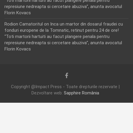
“Toti martorii hartuiti au facut plangere penala pentru
represiune nedreapta si cercetare abuziva”, anunta avocatul
Florin Kovacs
Rodion Camatoritul
on
Inca un martor din dosarul fraudei cu
fonduri europene de la Tomnatic, retinut pentru 24 de ore!
“Toti martorii hartuiti au facut plangere penala pentru
represiune nedreapta si cercetare abuziva”, anunta avocatul
Florin Kovacs
Copyright @Impact Press - Toate drepturile rezervate |
Dezvoltare web:
Sapphire România