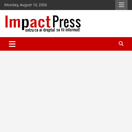
Skip
Monday, August 10, 2026
to
content
Pentru ca ai dreptul sa fii informat!
IMPACTPRESS