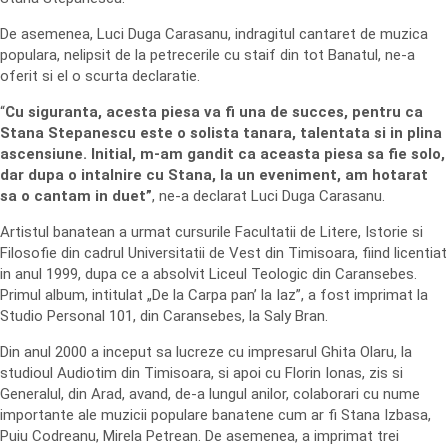
De asemenea, Luci Duga Carasanu, indragitul cantaret de muzica
populara, nelipsit de la petrecerile cu staif din tot Banatul, ne-a
oferit si el o scurta declaratie.
“
Cu siguranta, acesta piesa va fi una de succes, pentru ca
Stana Stepanescu este o solista tanara, talentata si in plina
ascensiune. Initial, m-am gandit ca aceasta piesa sa fie solo,
dar dupa o intalnire cu Stana, la un eveniment, am hotarat
sa o cantam in duet”
, ne-a declarat Luci Duga Carasanu.
Artistul banatean a urmat cursurile Facultatii de Litere, Istorie si
Filosofie din cadrul Universitatii de Vest din Timisoara, fiind licentiat
in anul 1999, dupa ce a absolvit Liceul Teologic din Caransebes.
Primul album, intitulat „De la Carpa pan’ la Iaz”, a fost imprimat la
Studio Personal 101, din Caransebes, la Saly Bran.
Din anul 2000 a inceput sa lucreze cu impresarul Ghita Olaru, la
studioul Audiotim din Timisoara, si apoi cu Florin Ionas, zis si
Generalul, din Arad, avand, de-a lungul anilor, colaborari cu nume
importante ale muzicii populare banatene cum ar fi Stana Izbasa,
Puiu Codreanu, Mirela Petrean. De asemenea, a imprimat trei