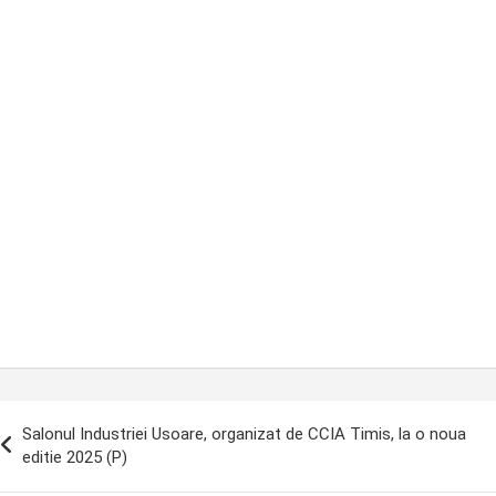
ost
Salonul Industriei Usoare, organizat de CCIA Timis, la o noua
avigation
editie 2025 (P)