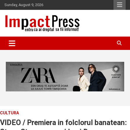
Skip
Sunday, August 9, 2026
to
content
Pentru ca ai dreptul sa fii informat!
IMPACTPRESS
CULTURA
VIDEO / Premiera in folclorul banatean: