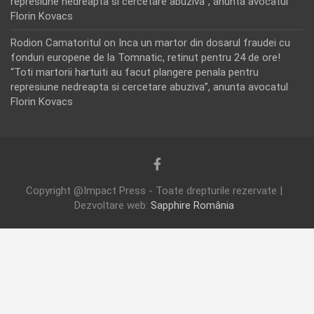
represiune nedreapta si cercetare abuziva”, anunta avocatul
Florin Kovacs
Rodion Camatoritul
on
Inca un martor din dosarul fraudei cu
fonduri europene de la Tomnatic, retinut pentru 24 de ore!
“Toti martorii hartuiti au facut plangere penala pentru
represiune nedreapta si cercetare abuziva”, anunta avocatul
Florin Kovacs
Copyright @Impact Press - Toate drepturile rezervate |
Dezvoltare web:
Sapphire România