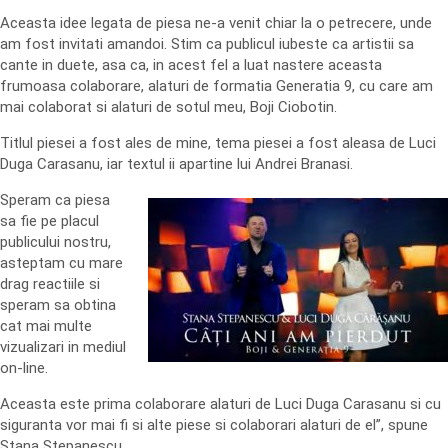
Aceasta idee legata de piesa ne-a venit chiar la o petrecere, unde
am fost invitati amandoi. Stim ca publicul iubeste ca artistii sa
cante in duete, asa ca, in acest fel a luat nastere aceasta
frumoasa colaborare, alaturi de formatia Generatia 9, cu care am
mai colaborat si alaturi de sotul meu, Boji Ciobotin.
Titlul piesei a fost ales de mine, tema piesei a fost aleasa de Luci
Duga Carasanu, iar textul ii apartine lui Andrei Branasi.
Speram ca piesa
sa fie pe placul
publicului nostru,
asteptam cu mare
drag reactiile si
speram sa obtina
cat mai multe
vizualizari in mediul
on-line.
Aceasta este prima colaborare alaturi de Luci Duga Carasanu si cu
siguranta vor mai fi si alte piese si colaborari alaturi de el”, spune
Stana Stepanescu.