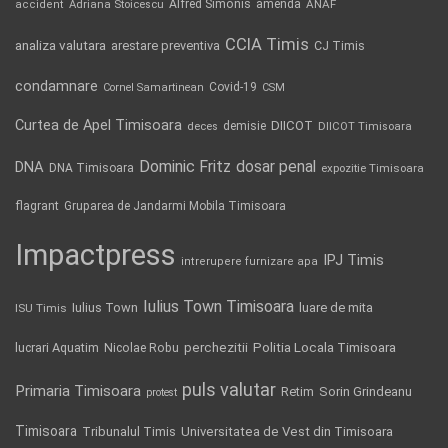
Alfred Simonis
amenda
ANAF
accident
Adriana Stoicescu
CCIA Timis
analiza valutara
arestare preventiva
CJ Timis
condamnare
Covid-19
Cornel Samartinean
CSM
Curtea de Apel Timisoara
DIICOT
demisie
deces
DIICOT Timisoara
Dominic Fritz
DNA
dosar penal
DNA Timisoara
expozitie Timisoara
flagrant
Gruparea de Jandarmi Mobila Timisoara
Impactpress
IPJ Timis
intrerupere furnizare apa
Iulius Town Timisoara
Iulius Town
luare de mita
ISU Timis
Politia Locala Timisoara
lucrari Aquatim
perchezitii
Nicolae Robu
puls valutar
Primaria Timisoara
Retim
Sorin Grindeanu
protest
Timisoara
Tribunalul Timis
Universitatea de Vest din Timisoara