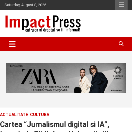
Skip
Saturday, August 8, 2026
to
content
Pentru ca ai dreptul sa fii informat!
IMPACTPRESS
ACTUALITATE
CULTURA
Cartea “Jurnalismul digital si IA”,