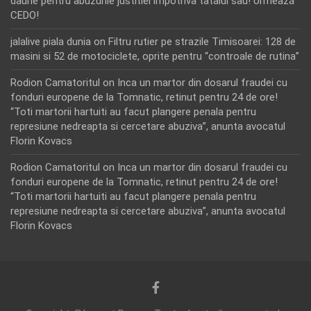
daune pentru abuzurile justitiei impotriva tatalui sau! Urmează
CEDO!
jalalive piala dunia
on
Filtru rutier pe strazile Timisoarei: 128 de
masini si 52 de motociclete, oprite pentru “controale de rutina”
Rodion Camatoritul
on
Inca un martor din dosarul fraudei cu
fonduri europene de la Tomnatic, retinut pentru 24 de ore!
“Toti martorii hartuiti au facut plangere penala pentru
represiune nedreapta si cercetare abuziva”, anunta avocatul
Florin Kovacs
Rodion Camatoritul
on
Inca un martor din dosarul fraudei cu
fonduri europene de la Tomnatic, retinut pentru 24 de ore!
“Toti martorii hartuiti au facut plangere penala pentru
represiune nedreapta si cercetare abuziva”, anunta avocatul
Florin Kovacs