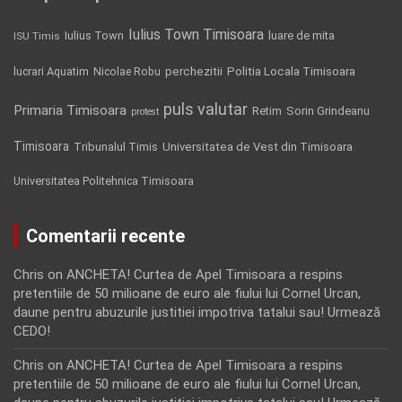
Iulius Town Timisoara
Iulius Town
luare de mita
ISU Timis
Politia Locala Timisoara
lucrari Aquatim
perchezitii
Nicolae Robu
puls valutar
Primaria Timisoara
Retim
Sorin Grindeanu
protest
Timisoara
Tribunalul Timis
Universitatea de Vest din Timisoara
Universitatea Politehnica Timisoara
Comentarii recente
Chris
on
ANCHETA! Curtea de Apel Timisoara a respins
pretentiile de 50 milioane de euro ale fiului lui Cornel Urcan,
daune pentru abuzurile justitiei impotriva tatalui sau! Urmează
CEDO!
Chris
on
ANCHETA! Curtea de Apel Timisoara a respins
pretentiile de 50 milioane de euro ale fiului lui Cornel Urcan,