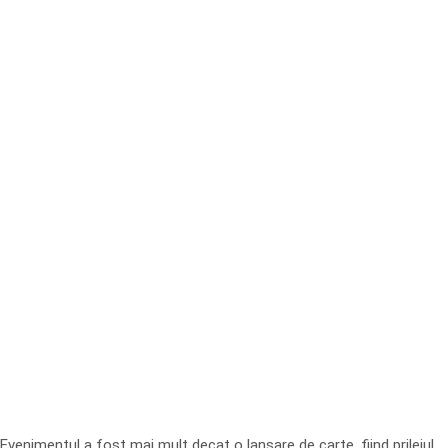
Evenimentul a fost mai mult decat o lansare de carte, fiind prilejul