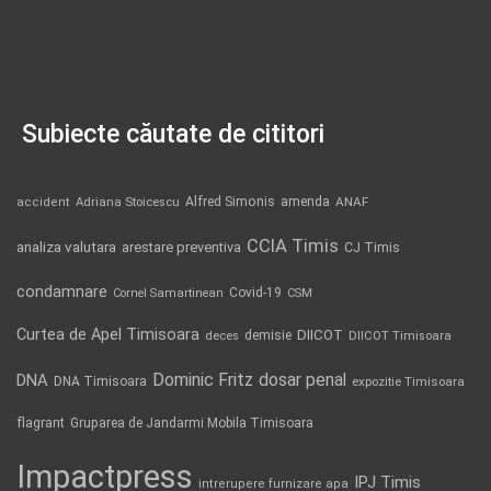
Subiecte căutate de cititori
Alfred Simonis
amenda
ANAF
accident
Adriana Stoicescu
CCIA Timis
analiza valutara
arestare preventiva
CJ Timis
condamnare
Covid-19
Cornel Samartinean
CSM
Curtea de Apel Timisoara
DIICOT
demisie
deces
DIICOT Timisoara
Dominic Fritz
DNA
dosar penal
DNA Timisoara
expozitie Timisoara
flagrant
Gruparea de Jandarmi Mobila Timisoara
Impactpress
IPJ Timis
intrerupere furnizare apa