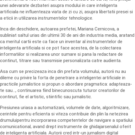
unei adevarate dezbateri asupra modului in care inteligenta
artificiala ne influenteaza viata de zi cu zi, asupra libertatii presei si
a eticii in utilizarea instrumentelor tehnologice.
Inca din deschidere, autoarea prefetei, Mariana Cernicova, a
subliniat saltul urias din ultimii 30 de ani din industria media, aratand
ca meritul cartii este ca face un inventar al instrumentelor de
inteligenta artificiala si ce pot face acestea, de la colectarea
informatiilor si realizarea unor sumare si pana la redactare de
continut, titrare sau transmisie personalizata catre audienta.
Asa cum se precizeaza inca din prefata volumului, autorii nu au
dileme cu privire la forta de penetrare a inteligentei artificiale in
practicile jurnalistice si propun o abordare pragmatica: adapteaza-
te sau…, continuarea fiind binecunoscuta tuturor creatorilor de
continut, fie el artistic, stiintific sau jurnalistic.
Presiunea uriasa a automatizarii, volumele de date, algoritmizare,
cerintele pentru eficienta si viteza contribuie din plin la netezirea
drumuluipentru incorporarea competentelor de navigare a spatiului
comunicational, avand drept instrumente de ghidajarsenalul oferit
de inteligenta artificiala. Autorii cred intr-un jurnalism digital