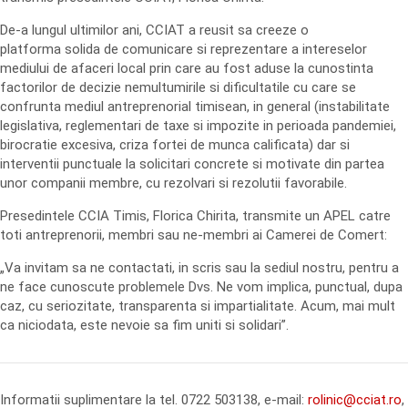
De-a lungul ultimilor ani, CCIAT a reusit sa creeze o
platforma solida de comunicare si reprezentare a intereselor
mediului de afaceri local prin care au fost aduse la cunostinta
factorilor de decizie nemultumirile si dificultatile cu care se
confrunta mediul antreprenorial timisean, in general (instabilitate
legislativa, reglementari de taxe si impozite in perioada pandemiei,
birocratie excesiva, criza fortei de munca calificata) dar si
interventii punctuale la solicitari concrete si motivate din partea
unor companii membre, cu rezolvari si rezolutii favorabile.
Presedintele CCIA Timis, Florica Chirita, transmite un APEL catre
toti antreprenorii, membri sau ne-membri ai Camerei de Comert:
„Va invitam sa ne contactati, in scris sau la sediul nostru, pentru a
ne face cunoscute problemele Dvs. Ne vom implica, punctual, dupa
caz, cu seriozitate, transparenta si impartialitate. Acum, mai mult
ca niciodata, este nevoie sa fim uniti si solidari”.
Informatii suplimentare la tel. 0722 503138, e-mail:
rolinic@cciat.ro
,