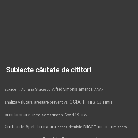
Subiecte căutate de cititori
Alfred Simonis
amenda
ANAF
accident
Adriana Stoicescu
CCIA Timis
analiza valutara
arestare preventiva
CJ Timis
condamnare
Covid-19
Cornel Samartinean
CSM
Curtea de Apel Timisoara
DIICOT
demisie
deces
DIICOT Timisoara