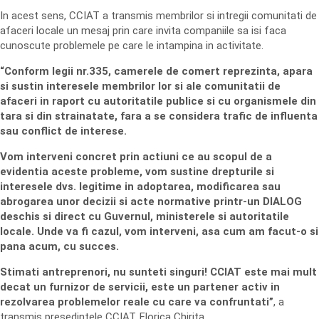
In acest sens, CCIAT a transmis membrilor si intregii comunitati de
afaceri locale un mesaj prin care invita companiile sa isi faca
cunoscute problemele pe care le intampina in activitate.
“Conform legii nr.335, camerele de comert reprezinta, apara
si sustin interesele membrilor lor si ale comunitatii de
afaceri in raport cu autoritatile publice si cu organismele din
tara si din strainatate, fara a se considera trafic de influenta
sau conflict de interese.
Vom interveni concret prin actiuni ce au scopul de a
evidentia aceste probleme, vom sustine drepturile si
interesele dvs. legitime in adoptarea, modificarea sau
abrogarea unor decizii si acte normative printr-un DIALOG
deschis si direct cu Guvernul, ministerele si autoritatile
locale. Unde va fi cazul, vom interveni, asa cum am facut-o si
pana acum, cu succes.
Stimati antreprenori, nu sunteti singuri! CCIAT este mai mult
decat un furnizor de servicii, este un partener activ in
rezolvarea problemelor reale cu care va confruntati”
, a
transmis presedintele CCIAT, Florica Chirita.