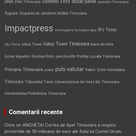
Dominic Fritz
DNA
dosar penal
DNA Timisoara
expozitie Timisoara
flagrant
Gruparea de Jandarmi Mobila Timisoara
Impactpress
IPJ Timis
intrerupere furnizare apa
Iulius Town Timisoara
Iulius Town
luare de mita
ISU Timis
Politia Locala Timisoara
lucrari Aquatim
perchezitii
Nicolae Robu
puls valutar
Primaria Timisoara
Retim
Sorin Grindeanu
protest
Timisoara
Tribunalul Timis
Universitatea de Vest din Timisoara
Universitatea Politehnica Timisoara
Comentarii recente
Chris
on
ANCHETA! Curtea de Apel Timisoara a respins
pretentiile de 50 milioane de euro ale fiului lui Cornel Urcan,