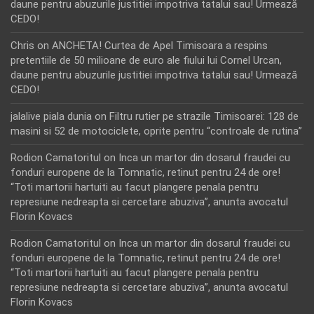
daune pentru abuzurile justitiei impotriva tatalui sau! Urmează
CEDO!
Chris
on
ANCHETA! Curtea de Apel Timisoara a respins
pretentiile de 50 milioane de euro ale fiului lui Cornel Urcan,
daune pentru abuzurile justitiei impotriva tatalui sau! Urmează
CEDO!
jalalive piala dunia
on
Filtru rutier pe strazile Timisoarei: 128 de
masini si 52 de motociclete, oprite pentru “controale de rutina”
Rodion Camatoritul
on
Inca un martor din dosarul fraudei cu
fonduri europene de la Tomnatic, retinut pentru 24 de ore!
“Toti martorii hartuiti au facut plangere penala pentru
represiune nedreapta si cercetare abuziva”, anunta avocatul
Florin Kovacs
Rodion Camatoritul
on
Inca un martor din dosarul fraudei cu
fonduri europene de la Tomnatic, retinut pentru 24 de ore!
“Toti martorii hartuiti au facut plangere penala pentru
represiune nedreapta si cercetare abuziva”, anunta avocatul
Florin Kovacs