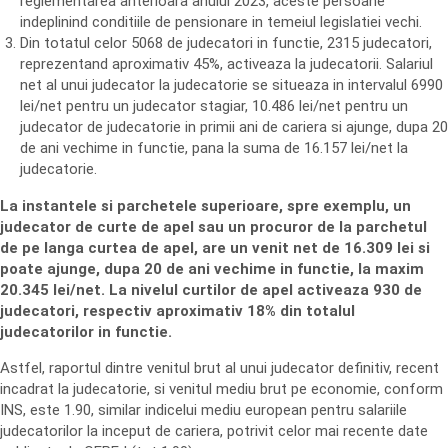
reglementarea anterioara anului 2023, aceste persoane
indeplinind conditiile de pensionare in temeiul legislatiei vechi.
Din totatul celor 5068 de judecatori in functie, 2315 judecatori,
reprezentand aproximativ 45%, activeaza la judecatorii. Salariul
net al unui judecator la judecatorie se situeaza in intervalul 6990
lei/net pentru un judecator stagiar, 10.486 lei/net pentru un
judecator de judecatorie in primii ani de cariera si ajunge, dupa 20
de ani vechime in functie, pana la suma de 16.157 lei/net la
judecatorie.
La instantele si parchetele superioare, spre exemplu, un
judecator de curte de apel sau un procuror de la parchetul
de pe langa curtea de apel, are un venit net de 16.309 lei si
poate ajunge, dupa 20 de ani vechime in functie, la maxim
20.345 lei/net. La nivelul curtilor de apel activeaza 930 de
judecatori, respectiv aproximativ 18% din totalul
judecatorilor in functie.
Astfel, raportul dintre venitul brut al unui judecator definitiv, recent
incadrat la judecatorie, si venitul mediu brut pe economie, conform
INS, este 1.90, similar indicelui mediu european pentru salariile
judecatorilor la inceput de cariera, potrivit celor mai recente date