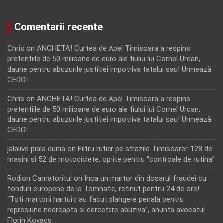
Comentarii recente
Chris
on
ANCHETA! Curtea de Apel Timisoara a respins
pretentiile de 50 milioane de euro ale fiului lui Cornel Urcan,
daune pentru abuzurile justitiei impotriva tatalui sau! Urmează
CEDO!
Chris
on
ANCHETA! Curtea de Apel Timisoara a respins
pretentiile de 50 milioane de euro ale fiului lui Cornel Urcan,
daune pentru abuzurile justitiei impotriva tatalui sau! Urmează
CEDO!
jalalive piala dunia
on
Filtru rutier pe strazile Timisoarei: 128 de
masini si 52 de motociclete, oprite pentru “controale de rutina”
Rodion Camatoritul
on
Inca un martor din dosarul fraudei cu
fonduri europene de la Tomnatic, retinut pentru 24 de ore!
“Toti martorii hartuiti au facut plangere penala pentru
represiune nedreapta si cercetare abuziva”, anunta avocatul
Florin Kovacs