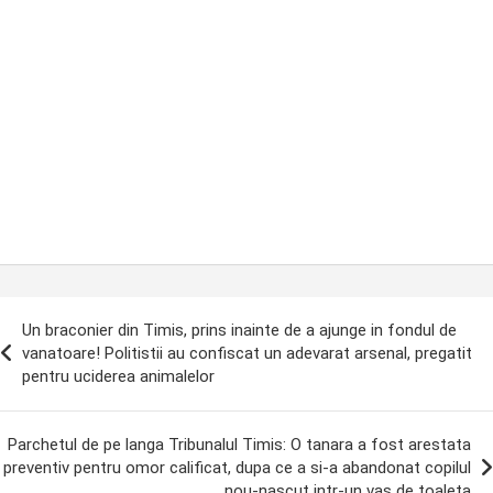
ost
Un braconier din Timis, prins inainte de a ajunge in fondul de
avigation
vanatoare! Politistii au confiscat un adevarat arsenal, pregatit
pentru uciderea animalelor
Parchetul de pe langa Tribunalul Timis: O tanara a fost arestata
preventiv pentru omor calificat, dupa ce a si-a abandonat copilul
nou-nascut intr-un vas de toaleta