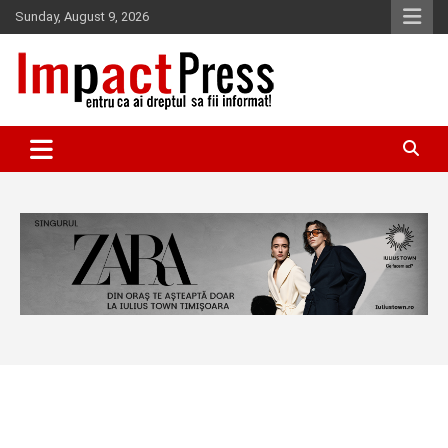
Skip
Sunday, August 9, 2026
to
content
Pentru ca ai dreptul sa fii informat!
IMPACTPRESS