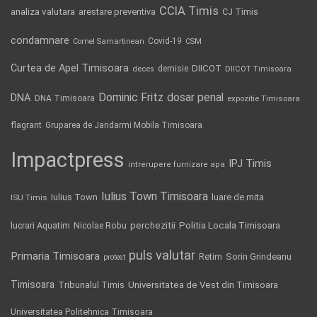
CCIA Timis
analiza valutara
arestare preventiva
CJ Timis
condamnare
Covid-19
Cornel Samartinean
CSM
Curtea de Apel Timisoara
DIICOT
demisie
deces
DIICOT Timisoara
Dominic Fritz
DNA
dosar penal
DNA Timisoara
expozitie Timisoara
flagrant
Gruparea de Jandarmi Mobila Timisoara
Impactpress
IPJ Timis
intrerupere furnizare apa
Iulius Town Timisoara
Iulius Town
luare de mita
ISU Timis
Politia Locala Timisoara
lucrari Aquatim
perchezitii
Nicolae Robu
puls valutar
Primaria Timisoara
Retim
Sorin Grindeanu
protest
Timisoara
Tribunalul Timis
Universitatea de Vest din Timisoara
Universitatea Politehnica Timisoara