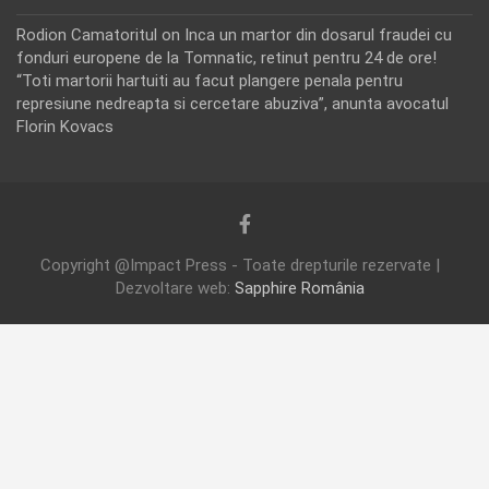
Rodion Camatoritul
on
Inca un martor din dosarul fraudei cu
fonduri europene de la Tomnatic, retinut pentru 24 de ore!
“Toti martorii hartuiti au facut plangere penala pentru
represiune nedreapta si cercetare abuziva”, anunta avocatul
Florin Kovacs
Copyright @Impact Press - Toate drepturile rezervate |
Dezvoltare web:
Sapphire România