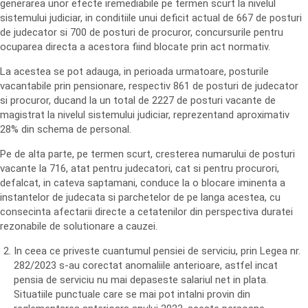
generarea unor efecte iremediabile pe termen scurt la nivelul
sistemului judiciar, in conditiile unui deficit actual de 667 de posturi
de judecator si 700 de posturi de procuror, concursurile pentru
ocuparea directa a acestora fiind blocate prin act normativ.
La acestea se pot adauga, in perioada urmatoare, posturile
vacantabile prin pensionare, respectiv 861 de posturi de judecator
si procuror, ducand la un total de 2227 de posturi vacante de
magistrat la nivelul sistemului judiciar, reprezentand aproximativ
28% din schema de personal.
Pe de alta parte, pe termen scurt, cresterea numarului de posturi
vacante la 716, atat pentru judecatori, cat si pentru procurori,
defalcat, in cateva saptamani, conduce la o blocare iminenta a
instantelor de judecata si parchetelor de pe langa acestea, cu
consecinta afectarii directe a cetatenilor din perspectiva duratei
rezonabile de solutionare a cauzei.
In ceea ce priveste cuantumul pensiei de serviciu, prin Legea nr.
282/2023 s-au corectat anomaliile anterioare, astfel incat
pensia de serviciu nu mai depaseste salariul net in plata.
Situatiile punctuale care se mai pot intalni provin din