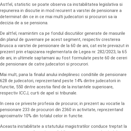
Astfel, statistic se poate observa ca instabilitatea legislativa si
repunerea in discutie in mod recurent a varstei de pensionare a
determinat din ce in ce mai multi judecatori si procurori sa ia
decizia de a se pensiona.
De altfel, reamintim ca pe fondul discutiilor generate de masurile
din planul de guvernare pe acest segment, respectiv cresterea
brusca a varstei de pensionare de la 60 de ani, cat este prevazut in
prezent prin etapizarea reglementata de Legea nr. 282/2023, la 65
de ani, in ultimele saptamani au fost formulate peste 60 de cereri
de pensionare de catre judecatori si procurori.
Mai mult, pana la finalul anului indeplinesc conditiile de pensionare
628 de judecatori, reprezentand peste 14% dintre judecatorii in
functie, 550 dintre acestia fiind de la instantele superioare,
respectiv ICCJ, curti de apel si tribunale.
In ceea ce priveste profesia de procuror, in prezent au vocatie la
pensionare 233 de procurori din 2360 in activitate, reprezentand
aproximativ 10% din totalul celor in functie.
Aceasta instabilitate a statutului magistratilor conduce treptat la