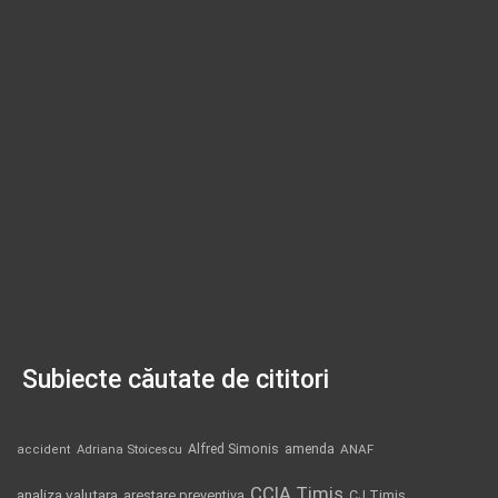
Subiecte căutate de cititori
Alfred Simonis
amenda
ANAF
accident
Adriana Stoicescu
CCIA Timis
analiza valutara
arestare preventiva
CJ Timis