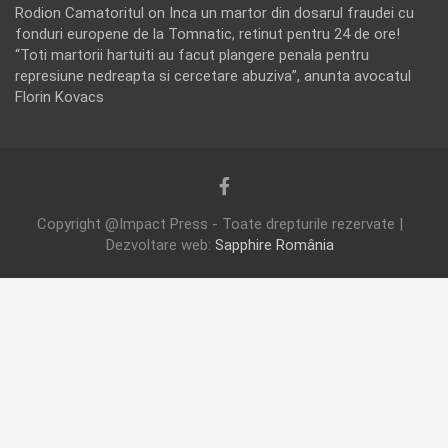
Rodion Camatoritul
on
Inca un martor din dosarul fraudei cu
fonduri europene de la Tomnatic, retinut pentru 24 de ore!
“Toti martorii hartuiti au facut plangere penala pentru
represiune nedreapta si cercetare abuziva”, anunta avocatul
Florin Kovacs
Copyright @Impact Press - Toate drepturile rezervate |
Dezvoltare web:
Sapphire România