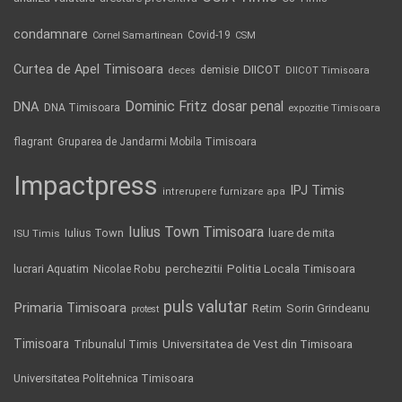
condamnare
Covid-19
Cornel Samartinean
CSM
Curtea de Apel Timisoara
DIICOT
demisie
deces
DIICOT Timisoara
Dominic Fritz
DNA
dosar penal
DNA Timisoara
expozitie Timisoara
flagrant
Gruparea de Jandarmi Mobila Timisoara
Impactpress
IPJ Timis
intrerupere furnizare apa
Iulius Town Timisoara
Iulius Town
luare de mita
ISU Timis
Politia Locala Timisoara
lucrari Aquatim
perchezitii
Nicolae Robu
puls valutar
Primaria Timisoara
Retim
Sorin Grindeanu
protest
Timisoara
Tribunalul Timis
Universitatea de Vest din Timisoara
Universitatea Politehnica Timisoara