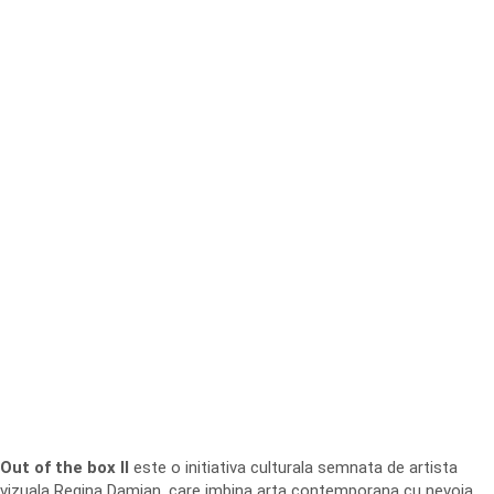
Out of the box II
este o initiativa culturala semnata de artista
vizuala Regina Damian, care imbina arta contemporana cu nevoia