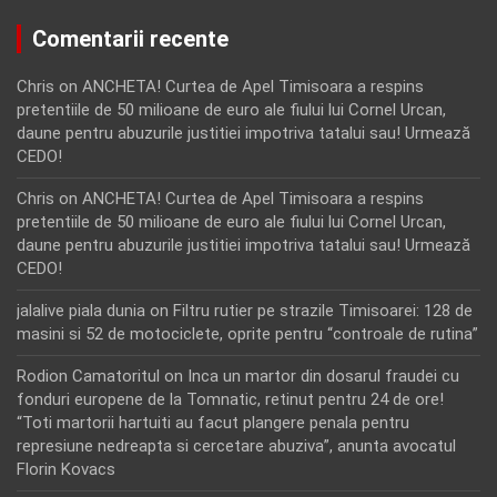
Comentarii recente
Chris
on
ANCHETA! Curtea de Apel Timisoara a respins
pretentiile de 50 milioane de euro ale fiului lui Cornel Urcan,
daune pentru abuzurile justitiei impotriva tatalui sau! Urmează
CEDO!
Chris
on
ANCHETA! Curtea de Apel Timisoara a respins
pretentiile de 50 milioane de euro ale fiului lui Cornel Urcan,
daune pentru abuzurile justitiei impotriva tatalui sau! Urmează
CEDO!
jalalive piala dunia
on
Filtru rutier pe strazile Timisoarei: 128 de
masini si 52 de motociclete, oprite pentru “controale de rutina”
Rodion Camatoritul
on
Inca un martor din dosarul fraudei cu
fonduri europene de la Tomnatic, retinut pentru 24 de ore!
“Toti martorii hartuiti au facut plangere penala pentru
represiune nedreapta si cercetare abuziva”, anunta avocatul
Florin Kovacs