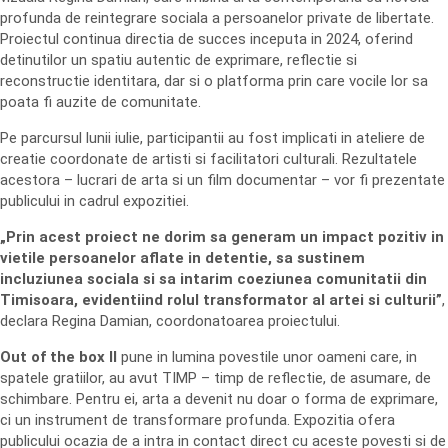
profunda de reintegrare sociala a persoanelor private de libertate.
Proiectul continua directia de succes inceputa in 2024, oferind
detinutilor un spatiu autentic de exprimare, reflectie si
reconstructie identitara, dar si o platforma prin care vocile lor sa
poata fi auzite de comunitate.
Pe parcursul lunii iulie, participantii au fost implicati in ateliere de
creatie coordonate de artisti si facilitatori culturali. Rezultatele
acestora – lucrari de arta si un film documentar – vor fi prezentate
publicului in cadrul expozitiei.
„Prin acest proiect ne dorim sa generam un impact pozitiv in
vietile persoanelor aflate in detentie, sa sustinem
incluziunea sociala si sa intarim coeziunea comunitatii din
Timisoara, evidentiind rolul transformator al artei si culturii”
,
declara Regina Damian, coordonatoarea proiectului.
Out of the box II
pune in lumina povestile unor oameni care, in
spatele gratiilor, au avut TIMP – timp de reflectie, de asumare, de
schimbare. Pentru ei, arta a devenit nu doar o forma de exprimare,
ci un instrument de transformare profunda. Expozitia ofera
publicului ocazia de a intra in contact direct cu aceste povesti si de