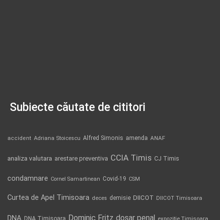
Subiecte căutate de cititori
Alfred Simonis
amenda
ANAF
accident
Adriana Stoicescu
CCIA Timis
analiza valutara
arestare preventiva
CJ Timis
condamnare
Covid-19
Cornel Samartinean
CSM
Curtea de Apel Timisoara
DIICOT
demisie
deces
DIICOT Timisoara
Dominic Fritz
DNA
dosar penal
DNA Timisoara
expozitie Timisoara