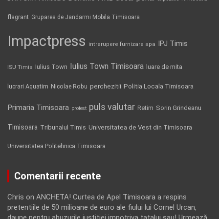
flagrant
Gruparea de Jandarmi Mobila Timisoara
Impactpress
IPJ Timis
intrerupere furnizare apa
Iulius Town Timisoara
Iulius Town
luare de mita
ISU Timis
Politia Locala Timisoara
lucrari Aquatim
perchezitii
Nicolae Robu
puls valutar
Primaria Timisoara
Retim
Sorin Grindeanu
protest
Timisoara
Tribunalul Timis
Universitatea de Vest din Timisoara
Universitatea Politehnica Timisoara
Comentarii recente
Chris
on
ANCHETA! Curtea de Apel Timisoara a respins
pretentiile de 50 milioane de euro ale fiului lui Cornel Urcan,
daune pentru abuzurile justitiei impotriva tatalui sau! Urmează