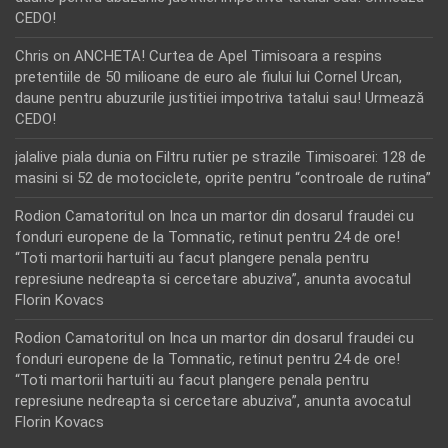
CEDO!
Chris
on
ANCHETA! Curtea de Apel Timisoara a respins
pretentiile de 50 milioane de euro ale fiului lui Cornel Urcan,
daune pentru abuzurile justitiei impotriva tatalui sau! Urmează
CEDO!
jalalive piala dunia
on
Filtru rutier pe strazile Timisoarei: 128 de
masini si 52 de motociclete, oprite pentru “controale de rutina”
Rodion Camatoritul
on
Inca un martor din dosarul fraudei cu
fonduri europene de la Tomnatic, retinut pentru 24 de ore!
“Toti martorii hartuiti au facut plangere penala pentru
represiune nedreapta si cercetare abuziva”, anunta avocatul
Florin Kovacs
Rodion Camatoritul
on
Inca un martor din dosarul fraudei cu
fonduri europene de la Tomnatic, retinut pentru 24 de ore!
“Toti martorii hartuiti au facut plangere penala pentru
represiune nedreapta si cercetare abuziva”, anunta avocatul
Florin Kovacs