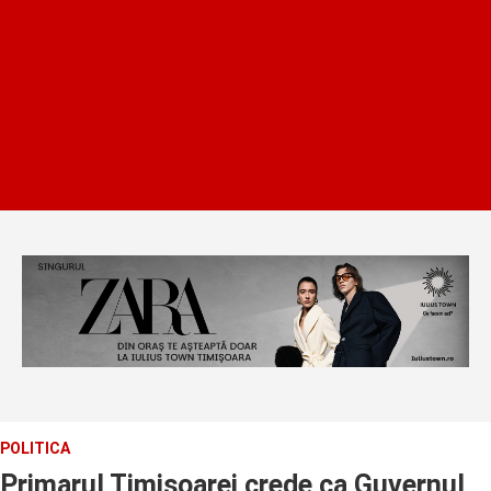
POLITICA
Primarul Timisoarei crede ca Guvernul