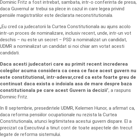
Dominic Fritz a fost intrebat, sambata, intr-o conferinta de presa,
daca Guvernul ar trebui sa plece in cazul in care legea privind
pensiile magistratilor este declarata neconstitutionala.
„Eu cred ca judecatorii la Curtea Constitutionala au ajuns acolo
intr-un proces de nominalizare, inclusiv recent, unde, intr-un vot
deschis – nu este un secret – PSD a nominalizat un candidat,
UDMR a nominalizat un candidat si noi chiar am votat acesti
candidati.
Daca acesti judecatori care au primit recent increderea
colegilor acuma considera ca ceea ce face acest guvern nu
este constitutional, intr-adevar,cred ca este foarte greu de
continuat daca exista o indoiala asa de mare despre baza
constitutionala pe care acest Guvern ia decizii
”, a raspuns
Dominic Fritz.
In 8 septembrie, presedintele UDMR, Kelemen Hunor, a afirmat ca,
daca reforma pensiilor ocupationale nu rezista la Curtea
Constitutionala, atunci legitimitatea acestui guvern dispare. El a
precizat ca Executivul a tinut cont de toate aspectele din trecut
legate de reforma sistemului.