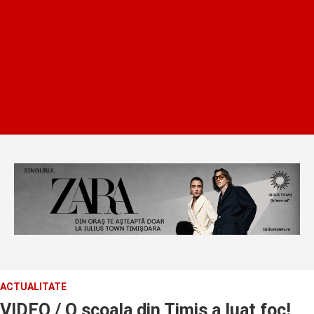
ACTUALITATE
VIDEO / O scoala din Timis a luat foc!