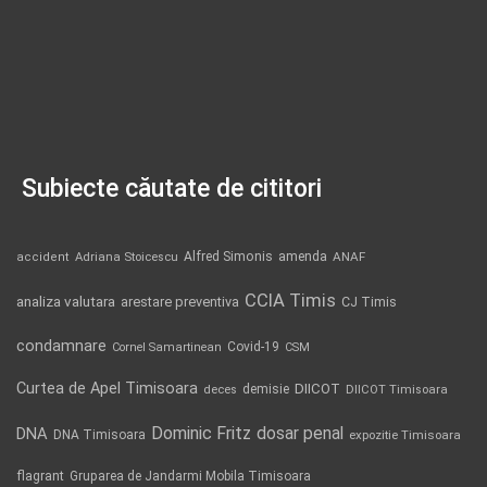
Subiecte căutate de cititori
Alfred Simonis
amenda
ANAF
accident
Adriana Stoicescu
CCIA Timis
analiza valutara
arestare preventiva
CJ Timis
condamnare
Covid-19
Cornel Samartinean
CSM
Curtea de Apel Timisoara
DIICOT
demisie
deces
DIICOT Timisoara
Dominic Fritz
DNA
dosar penal
DNA Timisoara
expozitie Timisoara
flagrant
Gruparea de Jandarmi Mobila Timisoara