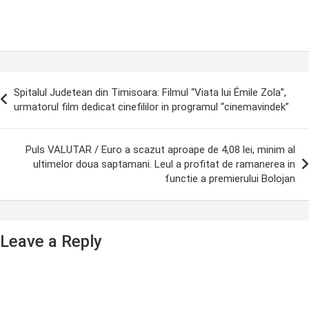
ost
Spitalul Judetean din Timisoara: Filmul “Viata lui Émile Zola”,
avigation
urmatorul film dedicat cinefililor in programul “cinemavindek”
Puls VALUTAR / Euro a scazut aproape de 4,08 lei, minim al
ultimelor doua saptamani. Leul a profitat de ramanerea in
functie a premierului Bolojan
Leave a Reply