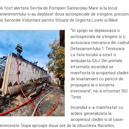
A fost alertata Sectia de Pompieri Sannicolau Mare si la locul
evenimentului s-au deplasat doua autospeciale de stingere, precum
si Serviciile Voluntare pentru Situatii de Urgenta Lovrin si Biled.
“In sprijin se deplaseaza o
autospeciala de stingere si o
autoscara mecanica din cadrul
Detasamentului 1 Timisoara.
La fata locului a sosit o
ambulanta SAJ. Din primele
informatii, incendiul se
manifesta la acoperisul cladirii
de invatamant cu pericol de
propagare la o locuinta
invecinata”, ne-a informat ISU
Timis.
Incendiul s-a manifestat cu
ardere generalizata la
acoperisul cladirii si al casei
invecinate. Dupa aproape doua ore de la izbucnirea flacarilor,