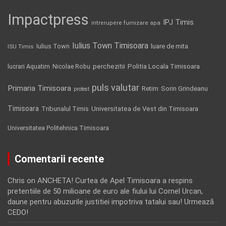
Impactpress
IPJ Timis
intrerupere furnizare apa
Iulius Town Timisoara
Iulius Town
luare de mita
ISU Timis
Politia Locala Timisoara
lucrari Aquatim
perchezitii
Nicolae Robu
puls valutar
Primaria Timisoara
Retim
Sorin Grindeanu
protest
Timisoara
Tribunalul Timis
Universitatea de Vest din Timisoara
Universitatea Politehnica Timisoara
Comentarii recente
Chris
on
ANCHETA! Curtea de Apel Timisoara a respins
pretentiile de 50 milioane de euro ale fiului lui Cornel Urcan,
daune pentru abuzurile justitiei impotriva tatalui sau! Urmează
CEDO!