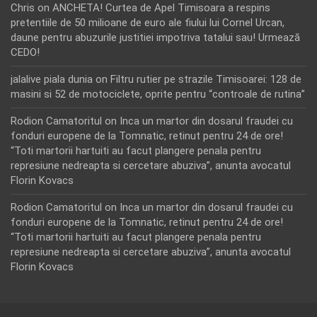
Chris
on
ANCHETA! Curtea de Apel Timisoara a respins
pretentiile de 50 milioane de euro ale fiului lui Cornel Urcan,
daune pentru abuzurile justitiei impotriva tatalui sau! Urmează
CEDO!
jalalive piala dunia
on
Filtru rutier pe strazile Timisoarei: 128 de
masini si 52 de motociclete, oprite pentru “controale de rutina”
Rodion Camatoritul
on
Inca un martor din dosarul fraudei cu
fonduri europene de la Tomnatic, retinut pentru 24 de ore!
“Toti martorii hartuiti au facut plangere penala pentru
represiune nedreapta si cercetare abuziva”, anunta avocatul
Florin Kovacs
Rodion Camatoritul
on
Inca un martor din dosarul fraudei cu
fonduri europene de la Tomnatic, retinut pentru 24 de ore!
“Toti martorii hartuiti au facut plangere penala pentru
represiune nedreapta si cercetare abuziva”, anunta avocatul
Florin Kovacs