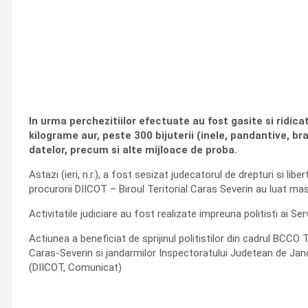
In urma perchezitiilor efectuate au fost gasite si ridica
kilograme aur, peste 300 bijuterii (inele, pandantive, br
datelor, precum si alte mijloace de proba.
Astazi (ieri, n.r.), a fost sesizat judecatorul de drepturi si lib
procurorii DIICOT – Biroul Teritorial Caras Severin au luat masu
Activitatile judiciare au fost realizate impreuna politisti ai S
Actiunea a beneficiat de sprijinul politistilor din cadrul BC
Caras-Severin si jandarmilor Inspectoratului Judetean de Ja
(DIICOT, Comunicat)