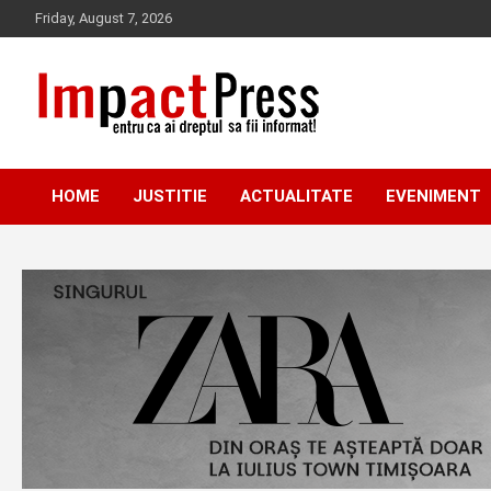
Skip
Friday, August 7, 2026
to
content
Pentru ca ai dreptul sa fii informat!
IMPACTPRESS
HOME
JUSTITIE
ACTUALITATE
EVENIMENT