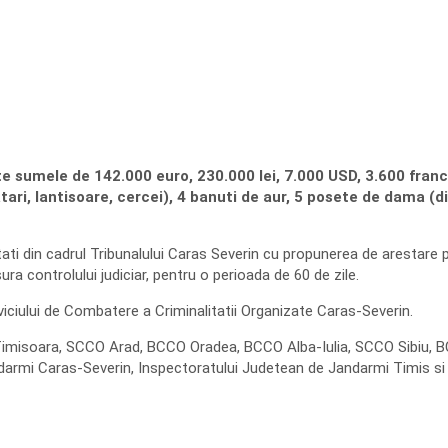
te sumele de 142.000 euro, 230.000 lei, 7.000 USD, 3.600 franci 
atari, lantisoare, cercei), 4 banuti de aur, 5 posete de dama (d
ertati din cadrul Tribunalului Caras Severin cu propunerea de arestare pre
ra controlului judiciar, pentru o perioada de 60 de zile.
erviciului de Combatere a Criminalitatii Organizate Caras-Severin.
CO Timisoara, SCCO Arad, BCCO Oradea, BCCO Alba-Iulia, SCCO Sibiu, BC
ndarmi Caras-Severin, Inspectoratului Judetean de Jandarmi Timis s