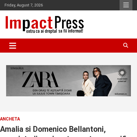
Skip
Friday, August 7, 2026
to
content
Pentru ca ai dreptul sa fii informat!
IMPACTPRESS
ANCHETA
Amalia si Domenico Bellantoni,