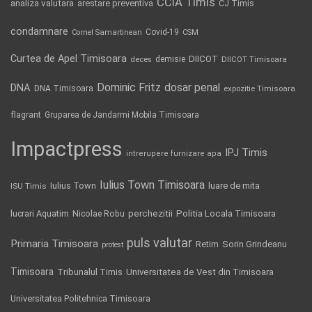
CCIA Timis
analiza valutara
arestare preventiva
CJ Timis
condamnare
Covid-19
Cornel Samartinean
CSM
Curtea de Apel Timisoara
DIICOT
demisie
deces
DIICOT Timisoara
Dominic Fritz
DNA
dosar penal
DNA Timisoara
expozitie Timisoara
flagrant
Gruparea de Jandarmi Mobila Timisoara
Impactpress
IPJ Timis
intrerupere furnizare apa
Iulius Town Timisoara
Iulius Town
luare de mita
ISU Timis
Politia Locala Timisoara
lucrari Aquatim
perchezitii
Nicolae Robu
puls valutar
Primaria Timisoara
Retim
Sorin Grindeanu
protest
Timisoara
Tribunalul Timis
Universitatea de Vest din Timisoara
Universitatea Politehnica Timisoara