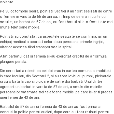
violente.
Pe 30 octombrie seara, politistii Sectiei 8 au fost sesizati de catre
o femeie in varsta de 66 de ani ca, in timp ce se era in curte cu
sotul ei, un barbat de 67 de ani, au fost batuti si le-a fost luate mai
multe telefoane mobile.
Politistii au constatat ca aspectele sesizate se confirma, iar un
echipaj medical a acordat celor doua persoane primele ingrijiri,
ulterior acestea fiind transportate la spital.
Atat barbatul cat si femeia si-au exercitat dreptul de a formula
plangere penala.
Din cercetari a reiesit ca cei doi erau in curtea comuna a imobilului
in care locuiau, din Sectorul 2, si au fost loviti cu pumnii, picioarele
si cu o bata la cap si picioare de catre doi barbati. Unul dintre
agresori, un barbat in varsta de 57 de ani, a smuls din mainile
persoanelor vatamate trei telefoane mobile, pe care le-ar fi predat
unei femei de 43 de ani.
Barbatul de 57 de ani si femeia de 43 de ani au fost prinsi si
condusi la politie pentru audieri, dupa care au fost retinuti pentru