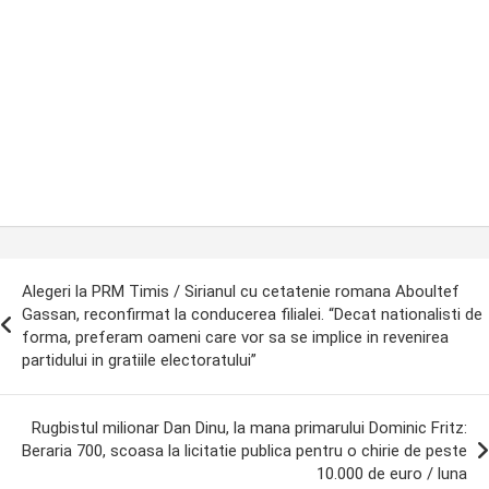
ost
Alegeri la PRM Timis / Sirianul cu cetatenie romana Aboultef
avigation
Gassan, reconfirmat la conducerea filialei. “Decat nationalisti de
forma, preferam oameni care vor sa se implice in revenirea
partidului in gratiile electoratului”
Rugbistul milionar Dan Dinu, la mana primarului Dominic Fritz:
Beraria 700, scoasa la licitatie publica pentru o chirie de peste
10.000 de euro / luna