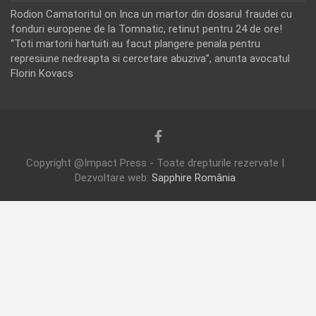
Rodion Camatoritul
on
Inca un martor din dosarul fraudei cu
fonduri europene de la Tomnatic, retinut pentru 24 de ore!
“Toti martorii hartuiti au facut plangere penala pentru
represiune nedreapta si cercetare abuziva”, anunta avocatul
Florin Kovacs
Copyright @Impact Press - Toate drepturile rezervate |
Dezvoltare web:
Sapphire România