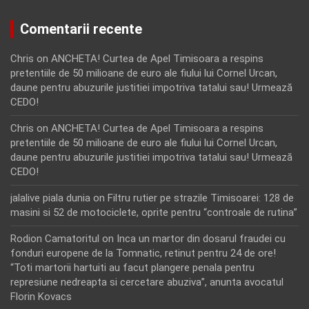
Comentarii recente
Chris
on
ANCHETA! Curtea de Apel Timisoara a respins
pretentiile de 50 milioane de euro ale fiului lui Cornel Urcan,
daune pentru abuzurile justitiei impotriva tatalui sau! Urmează
CEDO!
Chris
on
ANCHETA! Curtea de Apel Timisoara a respins
pretentiile de 50 milioane de euro ale fiului lui Cornel Urcan,
daune pentru abuzurile justitiei impotriva tatalui sau! Urmează
CEDO!
jalalive piala dunia
on
Filtru rutier pe strazile Timisoarei: 128 de
masini si 52 de motociclete, oprite pentru “controale de rutina”
Rodion Camatoritul
on
Inca un martor din dosarul fraudei cu
fonduri europene de la Tomnatic, retinut pentru 24 de ore!
“Toti martorii hartuiti au facut plangere penala pentru
represiune nedreapta si cercetare abuziva”, anunta avocatul
Florin Kovacs