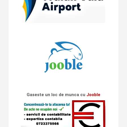
Gaseste un loc de munca cu
Jooble