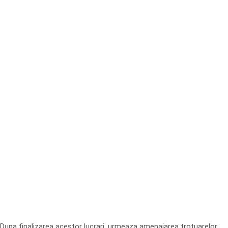
Dupa finalizarea acestor lucrari, urmeaza amenajarea trotuarelor,