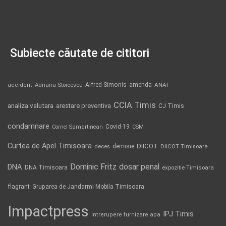
Subiecte căutate de cititori
Alfred Simonis
amenda
ANAF
accident
Adriana Stoicescu
CCIA Timis
analiza valutara
arestare preventiva
CJ Timis
condamnare
Covid-19
Cornel Samartinean
CSM
Curtea de Apel Timisoara
DIICOT
demisie
deces
DIICOT Timisoara
Dominic Fritz
DNA
dosar penal
DNA Timisoara
expozitie Timisoara
flagrant
Gruparea de Jandarmi Mobila Timisoara
Impactpress
IPJ Timis
intrerupere furnizare apa