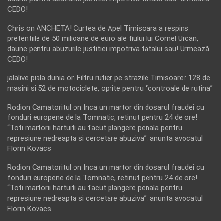
CEDO!
Chris
on
ANCHETA! Curtea de Apel Timisoara a respins
pretentiile de 50 milioane de euro ale fiului lui Cornel Urcan,
daune pentru abuzurile justitiei impotriva tatalui sau! Urmează
CEDO!
jalalive piala dunia
on
Filtru rutier pe strazile Timisoarei: 128 de
masini si 52 de motociclete, oprite pentru “controale de rutina”
Rodion Camatoritul
on
Inca un martor din dosarul fraudei cu
fonduri europene de la Tomnatic, retinut pentru 24 de ore!
“Toti martorii hartuiti au facut plangere penala pentru
represiune nedreapta si cercetare abuziva”, anunta avocatul
Florin Kovacs
Rodion Camatoritul
on
Inca un martor din dosarul fraudei cu
fonduri europene de la Tomnatic, retinut pentru 24 de ore!
“Toti martorii hartuiti au facut plangere penala pentru
represiune nedreapta si cercetare abuziva”, anunta avocatul
Florin Kovacs