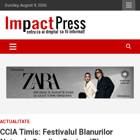
Skip
Sunday, August 9, 2026
to
content
Pentru ca ai dreptul sa fii informat!
IMPACTPRESS
ACTUALITATE
CCIA Timis: Festivalul Blanurilor