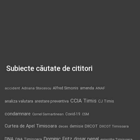
Subiecte căutate de cititori
Alfred Simonis
amenda
ANAF
accident
Adriana Stoicescu
CCIA Timis
analiza valutara
arestare preventiva
CJ Timis
condamnare
Covid-19
Cornel Samartinean
CSM
Curtea de Apel Timisoara
DIICOT
demisie
deces
DIICOT Timisoara
Dominic Fritz
DNA
dosar penal
DNA Timisoara
expozitie Timisoara