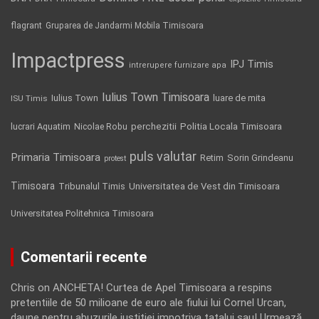
flagrant
Gruparea de Jandarmi Mobila Timisoara
Impactpress
IPJ Timis
intrerupere furnizare apa
Iulius Town Timisoara
Iulius Town
luare de mita
ISU Timis
Politia Locala Timisoara
lucrari Aquatim
perchezitii
Nicolae Robu
puls valutar
Primaria Timisoara
Retim
Sorin Grindeanu
protest
Timisoara
Tribunalul Timis
Universitatea de Vest din Timisoara
Universitatea Politehnica Timisoara
Comentarii recente
Chris
on
ANCHETA! Curtea de Apel Timisoara a respins
pretentiile de 50 milioane de euro ale fiului lui Cornel Urcan,
daune pentru abuzurile justitiei impotriva tatalui sau! Urmează