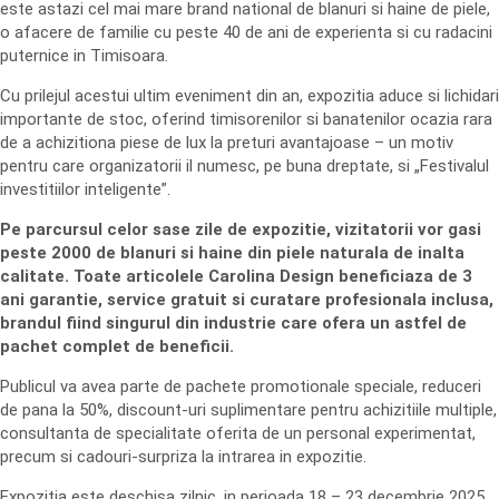
este astazi cel mai mare brand national de blanuri si haine de piele,
o afacere de familie cu peste 40 de ani de experienta si cu radacini
puternice in Timisoara.
Cu prilejul acestui ultim eveniment din an, expozitia aduce si lichidari
importante de stoc, oferind timisorenilor si banatenilor ocazia rara
de a achizitiona piese de lux la preturi avantajoase – un motiv
pentru care organizatorii il numesc, pe buna dreptate, si „Festivalul
investitiilor inteligente”.
Pe parcursul celor sase zile de expozitie, vizitatorii vor gasi
peste 2000 de blanuri si haine din piele naturala de inalta
calitate. Toate articolele Carolina Design beneficiaza de 3
ani garantie, service gratuit si curatare profesionala inclusa,
brandul fiind singurul din industrie care ofera un astfel de
pachet complet de beneficii.
Publicul va avea parte de pachete promotionale speciale, reduceri
de pana la 50%, discount-uri suplimentare pentru achizitiile multiple,
consultanta de specialitate oferita de un personal experimentat,
precum si cadouri-surpriza la intrarea in expozitie.
Expozitia este deschisa zilnic, in perioada 18 – 23 decembrie 2025,