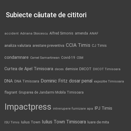
Subiecte căutate de cititori
Alfred Simonis
amenda
ANAF
accident
Adriana Stoicescu
CCIA Timis
analiza valutara
arestare preventiva
CJ Timis
condamnare
Covid-19
Cornel Samartinean
CSM
Curtea de Apel Timisoara
DIICOT
demisie
deces
DIICOT Timisoara
Dominic Fritz
DNA
dosar penal
DNA Timisoara
expozitie Timisoara
flagrant
Gruparea de Jandarmi Mobila Timisoara
Impactpress
IPJ Timis
intrerupere furnizare apa
Iulius Town Timisoara
Iulius Town
luare de mita
ISU Timis