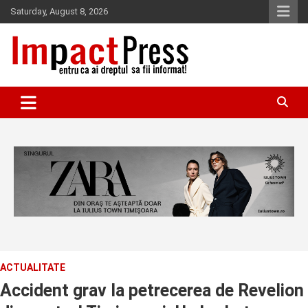
Skip
Saturday, August 8, 2026
to
content
Pentru ca ai dreptul sa fii informat!
IMPACTPRESS
ACTUALITATE
Accident grav la petrecerea de Revelion