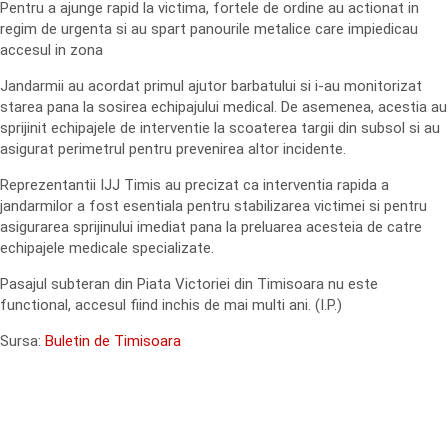
Pentru a ajunge rapid la victima, fortele de ordine au actionat in
regim de urgenta si au spart panourile metalice care impiedicau
accesul in zona
Jandarmii au acordat primul ajutor barbatului si i-au monitorizat
starea pana la sosirea echipajului medical. De asemenea, acestia au
sprijinit echipajele de interventie la scoaterea targii din subsol si au
asigurat perimetrul pentru prevenirea altor incidente.
Reprezentantii IJJ Timis au precizat ca interventia rapida a
jandarmilor a fost esentiala pentru stabilizarea victimei si pentru
asigurarea sprijinului imediat pana la preluarea acesteia de catre
echipajele medicale specializate.
Pasajul subteran din Piata Victoriei din Timisoara nu este
functional, accesul fiind inchis de mai multi ani. (I.P.)
Sursa:
Buletin de Timisoara