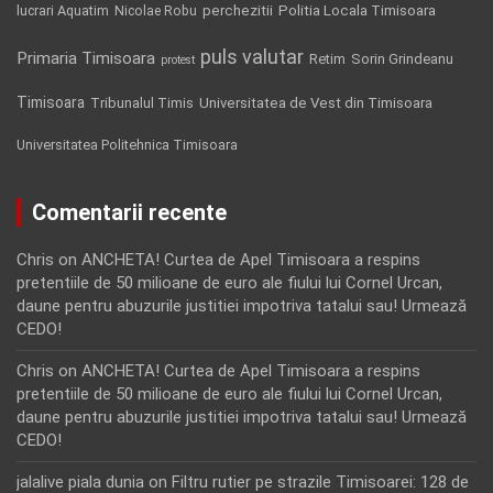
Politia Locala Timisoara
lucrari Aquatim
perchezitii
Nicolae Robu
puls valutar
Primaria Timisoara
Retim
Sorin Grindeanu
protest
Timisoara
Tribunalul Timis
Universitatea de Vest din Timisoara
Universitatea Politehnica Timisoara
Comentarii recente
Chris
on
ANCHETA! Curtea de Apel Timisoara a respins
pretentiile de 50 milioane de euro ale fiului lui Cornel Urcan,
daune pentru abuzurile justitiei impotriva tatalui sau! Urmează
CEDO!
Chris
on
ANCHETA! Curtea de Apel Timisoara a respins
pretentiile de 50 milioane de euro ale fiului lui Cornel Urcan,
daune pentru abuzurile justitiei impotriva tatalui sau! Urmează
CEDO!
jalalive piala dunia
on
Filtru rutier pe strazile Timisoarei: 128 de