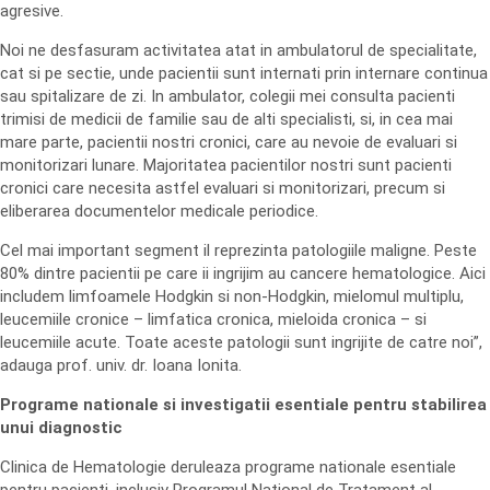
agresive.
Noi ne desfasuram activitatea atat in ambulatorul de specialitate,
cat si pe sectie, unde pacientii sunt internati prin internare continua
sau spitalizare de zi. In ambulator, colegii mei consulta pacienti
trimisi de medicii de familie sau de alti specialisti, si, in cea mai
mare parte, pacientii nostri cronici, care au nevoie de evaluari si
monitorizari lunare. Majoritatea pacientilor nostri sunt pacienti
cronici care necesita astfel evaluari si monitorizari, precum si
eliberarea documentelor medicale periodice.
Cel mai important segment il reprezinta patologiile maligne. Peste
80% dintre pacientii pe care ii ingrijim au cancere hematologice. Aici
includem limfoamele Hodgkin si non-Hodgkin, mielomul multiplu,
leucemiile cronice – limfatica cronica, mieloida cronica – si
leucemiile acute. Toate aceste patologii sunt ingrijite de catre noi”,
adauga prof. univ. dr. Ioana Ionita.
Programe nationale si investigatii esentiale pentru stabilirea
unui diagnostic
Clinica de Hematologie deruleaza programe nationale esentiale