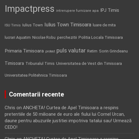
Impactpress
IPJ Timis
intrerupere furnizare apa
Iulius Town Timisoara
Iulius Town
luare de mita
ISU Timis
Politia Locala Timisoara
lucrari Aquatim
perchezitii
Nicolae Robu
puls valutar
Primaria Timisoara
Retim
Sorin Grindeanu
protest
Timisoara
Tribunalul Timis
Universitatea de Vest din Timisoara
Universitatea Politehnica Timisoara
Comentarii recente
Chris
on
ANCHETA! Curtea de Apel Timisoara a respins
pretentiile de 50 milioane de euro ale fiului lui Cornel Urcan,
daune pentru abuzurile justitiei impotriva tatalui sau! Urmează
CEDO!
Chris
on
ANCHETA! Curtea de Apel Timisoara a respins