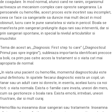
de coagulare. In mod normal, atunci cand ne ranim, organismul
activeaza un mecanism complex care opreste sangerarea. La
persoanele cu hemofilie, acest proces este incetinit sau incomplet,
ceea ce face ca sangerarile sa dureze mai mult decat in mod
obisnuit, lucru care le pune sanatatea si viata in pericol. Boala se
manifesta prin sangerari prelungite dupa rani sau interventii, dar si
prin sangerari spontane, in special la nivelul articulatiilor si
muschilor.
Tema din acest an, „Diagnosis: First step to care” („Diagnosticul:
Primul pas spre ingrijire”), subliniaza importanta identificarii precoce
a bolii, ca prim pas catre acces la tratament si o viata cat mai
apropiata de normal.
„In viata unui pacient cu hemofilie, momentul diagnosticului este
unul definitoriu. In spatele fiecarui diagnostic exista un copil, un
tanar sau un adult care isi doreste, in esenta, acelasi lucru ca noi
toti: o viata normala. Exista o familie care invata, uneori din mers,
cum sa gestioneze o boala rara. Exista emotii, intrebari, uneori
frustrare, dar si mult curaj.
Hemofilia nu inseamna doar sangerari sau tratamente. Inseamna