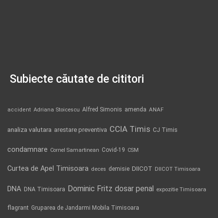
Subiecte căutate de cititori
Alfred Simonis
amenda
ANAF
accident
Adriana Stoicescu
CCIA Timis
analiza valutara
arestare preventiva
CJ Timis
condamnare
Covid-19
Cornel Samartinean
CSM
Curtea de Apel Timisoara
DIICOT
demisie
deces
DIICOT Timisoara
Dominic Fritz
DNA
dosar penal
DNA Timisoara
expozitie Timisoara
flagrant
Gruparea de Jandarmi Mobila Timisoara