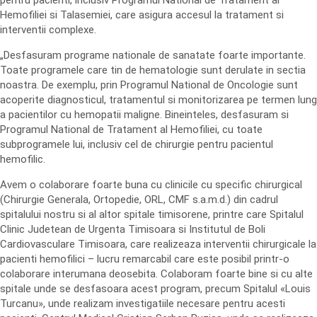
pentru pacienti, inclusiv Programul National de Tratament al
Hemofiliei si Talasemiei, care asigura accesul la tratament si
interventii complexe.
„Desfasuram programe nationale de sanatate foarte importante.
Toate programele care tin de hematologie sunt derulate in sectia
noastra. De exemplu, prin Programul National de Oncologie sunt
acoperite diagnosticul, tratamentul si monitorizarea pe termen lung
a pacientilor cu hemopatii maligne. Bineinteles, desfasuram si
Programul National de Tratament al Hemofiliei, cu toate
subprogramele lui, inclusiv cel de chirurgie pentru pacientul
hemofilic.
Avem o colaborare foarte buna cu clinicile cu specific chirurgical
(Chirurgie Generala, Ortopedie, ORL, CMF s.a.m.d.) din cadrul
spitalului nostru si al altor spitale timisorene, printre care Spitalul
Clinic Judetean de Urgenta Timisoara si Institutul de Boli
Cardiovasculare Timisoara, care realizeaza interventii chirurgicale la
pacienti hemofilici – lucru remarcabil care este posibil printr-o
colaborare interumana deosebita. Colaboram foarte bine si cu alte
spitale unde se desfasoara acest program, precum Spitalul «Louis
Turcanu», unde realizam investigatiile necesare pentru acesti