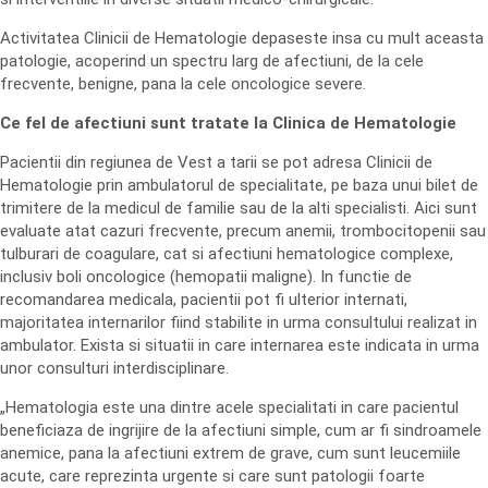
Activitatea Clinicii de Hematologie depaseste insa cu mult aceasta
patologie, acoperind un spectru larg de afectiuni, de la cele
frecvente, benigne, pana la cele oncologice severe.
Ce fel de afectiuni sunt tratate la Clinica de Hematologie
Pacientii din regiunea de Vest a tarii se pot adresa Clinicii de
Hematologie prin ambulatorul de specialitate, pe baza unui bilet de
trimitere de la medicul de familie sau de la alti specialisti. Aici sunt
evaluate atat cazuri frecvente, precum anemii, trombocitopenii sau
tulburari de coagulare, cat si afectiuni hematologice complexe,
inclusiv boli oncologice (hemopatii maligne). In functie de
recomandarea medicala, pacientii pot fi ulterior internati,
majoritatea internarilor fiind stabilite in urma consultului realizat in
ambulator. Exista si situatii in care internarea este indicata in urma
unor consulturi interdisciplinare.
„Hematologia este una dintre acele specialitati in care pacientul
beneficiaza de ingrijire de la afectiuni simple, cum ar fi sindroamele
anemice, pana la afectiuni extrem de grave, cum sunt leucemiile
acute, care reprezinta urgente si care sunt patologii foarte