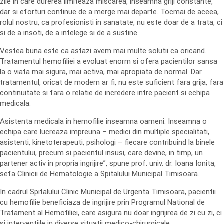
zile in care durerea limiteaza miscarea, inseamna griji constante,
dar si eforturi continue de a merge mai departe. Tocmai de aceea,
rolul nostru, ca profesionisti in sanatate, nu este doar de a trata, ci
si de a insoti, de a intelege si de a sustine.
Vestea buna este ca astazi avem mai multe solutii ca oricand.
Tratamentul hemofiliei a evoluat enorm si ofera pacientilor sansa
la o viata mai sigura, mai activa, mai apropiata de normal. Dar
tratamentul, oricat de modern ar fi, nu este suficient fara grija, fara
continuitate si fara o relatie de incredere intre pacient si echipa
medicala.
Asistenta medicala in hemofilie inseamna oameni. Inseamna o
echipa care lucreaza impreuna – medici din multiple specialitati,
asistenti, kinetoterapeuti, psihologi – fiecare contribuind la binele
pacientului, precum si pacientul insusi, care devine, in timp, un
partener activ in propria ingrijire”, spune prof. univ. dr. Ioana Ionita,
sefa Clinicii de Hematologie a Spitalului Municipal Timisoara.
In cadrul Spitalului Clinic Municipal de Urgenta Timisoara, pacientii
cu hemofilie beneficiaza de ingrijire prin Programul National de
Tratament al Hemofiliei, care asigura nu doar ingrijirea de zi cu zi, ci
si interventiile in diverse situatii medico-chirurgicale.