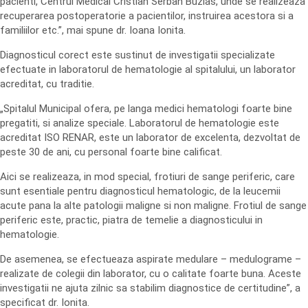
pacienti, Centrul Medical Cristian Serban Buzias, unde se realizeaza
recuperarea postoperatorie a pacientilor, instruirea acestora si a
familiilor etc.”, mai spune dr. Ioana Ionita.
Diagnosticul corect este sustinut de investigatii specializate
efectuate in laboratorul de hematologie al spitalului, un laborator
acreditat, cu traditie.
„Spitalul Municipal ofera, pe langa medici hematologi foarte bine
pregatiti, si analize speciale. Laboratorul de hematologie este
acreditat ISO RENAR, este un laborator de excelenta, dezvoltat de
peste 30 de ani, cu personal foarte bine calificat.
Aici se realizeaza, in mod special, frotiuri de sange periferic, care
sunt esentiale pentru diagnosticul hematologic, de la leucemii
acute pana la alte patologii maligne si non maligne. Frotiul de sange
periferic este, practic, piatra de temelie a diagnosticului in
hematologie.
De asemenea, se efectueaza aspirate medulare – medulograme –
realizate de colegii din laborator, cu o calitate foarte buna. Aceste
investigatii ne ajuta zilnic sa stabilim diagnostice de certitudine”, a
specificat dr. Ionita.