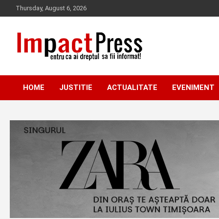
Skip
Thursday, August 6, 2026
to
content
Pentru ca ai dreptul sa fii informat!
IMPACTPRESS
HOME
JUSTITIE
ACTUALITATE
EVENIMENT