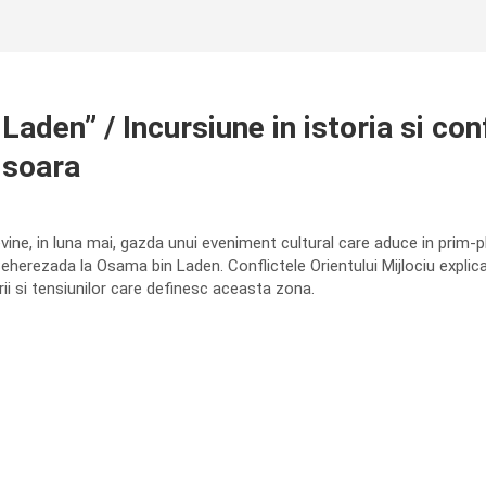
den” / Incursiune in istoria si confl
isoara
ine, in luna mai, gazda unui eveniment cultural care aduce in prim-p
 Seherezada la Osama bin Laden. Conflictele Orientului Mijlociu explic
turii si tensiunilor care definesc aceasta zona.