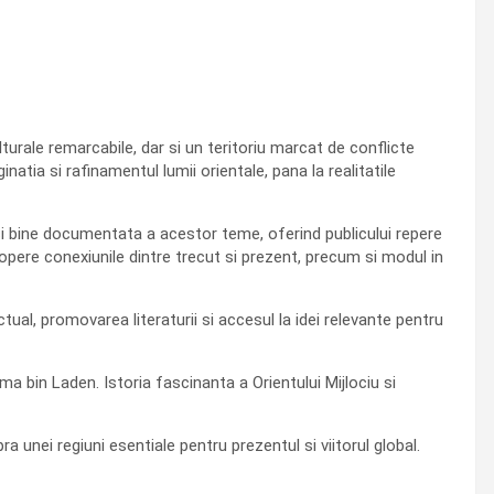
culturale remarcabile, dar si un teritoriu marcat de conflicte
atia si rafinamentul lumii orientale, pana la realitatile
 si bine documentata a acestor teme, oferind publicului repere
copere conexiunile dintre trecut si prezent, precum si modul in
tual, promovarea literaturii si accesul la idei relevante pentru
a bin Laden. Istoria fascinanta a Orientului Mijlociu si
ra unei regiuni esentiale pentru prezentul si viitorul global.