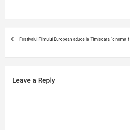
Post
Festivalul Filmului European aduce la Timisoara “cinema fa
navigation
Leave a Reply