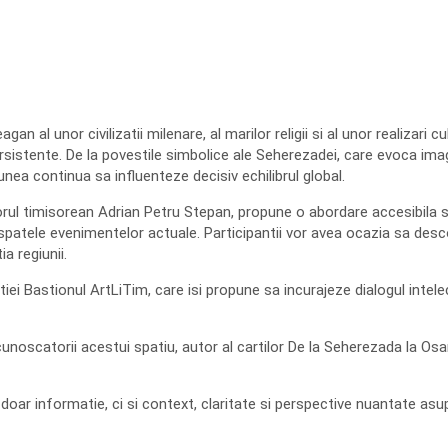
an al unor civilizatii milenare, al marilor religii si al unor realizari 
rsistente. De la povestile simbolice ale Seherezadei, care evoca imagin
nea continua sa influenteze decisiv echilibrul global.
iitorul timisorean Adrian Petru Stepan, propune o abordare accesibila
n spatele evenimentelor actuale. Participantii vor avea ocazia sa des
ia regiunii.
iei Bastionul ArtLiTim, care isi propune sa incurajeze dialogul intelec
unoscatorii acestui spatiu, autor al cartilor De la Seherezada la Osam
 doar informatie, ci si context, claritate si perspective nuantate asup