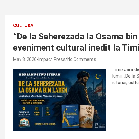
CULTURA
“De la Seherezada la Osama bin La
eveniment cultural inedit la Tim
May 8, 2026
Impact Press
No Comments
Timisoara dev
lumii. „De la
istoriei, cul