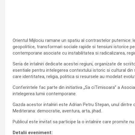
Orientul Mijlociu ramane un spatiu al contrastelor puternice: leag
geopolitice, transformari sociale rapide si tensiuni istorice pe
contemporane asociate cu instabilitatea si radicalizarea, regiu
Seria de intalniri dedicate acestei regiuni, organizate de scr
esentiale pentru intelegerea contextului istoric si cultural di
care identitatea, religia, politica si resursele au modelat evolut
Conferintele fac parte din initiativa „Sa ciTimisoara” a Asociat
intelegerea lumii contemporane.
Gazda acestor intalniri este Adrian Petru Stepan, unul dintre c
Mediterana: democratie, aventura, arta, jihad.
Publicul este invitat sa participe la o intalnire care promite nu
Detalii eveniment: