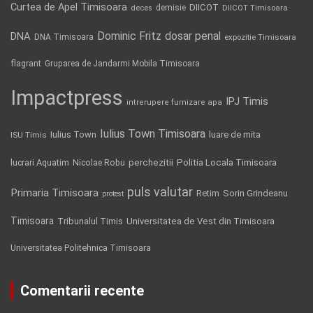
Curtea de Apel Timisoara
DIICOT
demisie
deces
DIICOT Timisoara
Dominic Fritz
DNA
dosar penal
DNA Timisoara
expozitie Timisoara
flagrant
Gruparea de Jandarmi Mobila Timisoara
Impactpress
IPJ Timis
intrerupere furnizare apa
Iulius Town Timisoara
Iulius Town
luare de mita
ISU Timis
Politia Locala Timisoara
lucrari Aquatim
perchezitii
Nicolae Robu
puls valutar
Primaria Timisoara
Retim
Sorin Grindeanu
protest
Timisoara
Tribunalul Timis
Universitatea de Vest din Timisoara
Universitatea Politehnica Timisoara
Comentarii recente