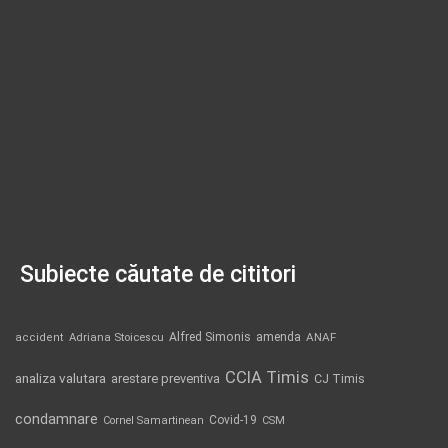
Subiecte căutate de cititori
Alfred Simonis
amenda
ANAF
accident
Adriana Stoicescu
CCIA Timis
analiza valutara
arestare preventiva
CJ Timis
condamnare
Covid-19
Cornel Samartinean
CSM