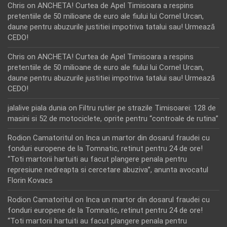
Chris
on
ANCHETA! Curtea de Apel Timisoara a respins
pretentiile de 50 milioane de euro ale fiului lui Cornel Urcan,
daune pentru abuzurile justitiei impotriva tatalui sau! Urmează
CEDO!
Chris
on
ANCHETA! Curtea de Apel Timisoara a respins
pretentiile de 50 milioane de euro ale fiului lui Cornel Urcan,
daune pentru abuzurile justitiei impotriva tatalui sau! Urmează
CEDO!
jalalive piala dunia
on
Filtru rutier pe strazile Timisoarei: 128 de
masini si 52 de motociclete, oprite pentru “controale de rutina”
Rodion Camatoritul
on
Inca un martor din dosarul fraudei cu
fonduri europene de la Tomnatic, retinut pentru 24 de ore!
“Toti martorii hartuiti au facut plangere penala pentru
represiune nedreapta si cercetare abuziva”, anunta avocatul
Florin Kovacs
Rodion Camatoritul
on
Inca un martor din dosarul fraudei cu
fonduri europene de la Tomnatic, retinut pentru 24 de ore!
“Toti martorii hartuiti au facut plangere penala pentru