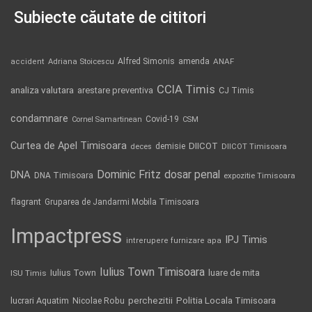
Subiecte căutate de cititori
Alfred Simonis
amenda
ANAF
accident
Adriana Stoicescu
CCIA Timis
analiza valutara
arestare preventiva
CJ Timis
condamnare
Covid-19
Cornel Samartinean
CSM
Curtea de Apel Timisoara
DIICOT
demisie
deces
DIICOT Timisoara
Dominic Fritz
DNA
dosar penal
DNA Timisoara
expozitie Timisoara
flagrant
Gruparea de Jandarmi Mobila Timisoara
Impactpress
IPJ Timis
intrerupere furnizare apa
Iulius Town Timisoara
Iulius Town
luare de mita
ISU Timis
Politia Locala Timisoara
lucrari Aquatim
perchezitii
Nicolae Robu