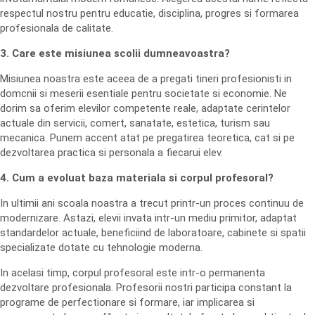
respectul nostru pentru educatie, disciplina, progres si formarea
profesionala de calitate.
3. Care este misiunea scolii dumneavoastra?
Misiunea noastra este aceea de a pregati tineri profesionisti in
domcnii si meserii esentiale pentru societate si economie. Ne
dorim sa oferim elevilor competente reale, adaptate cerintelor
actuale din servicii, comert, sanatate, estetica, turism sau
mecanica. Punem accent atat pe pregatirea teoretica, cat si pe
dezvoltarea practica si personala a fiecarui elev.
4. Cum a evoluat baza materiala si corpul profesoral?
In ultimii ani scoala noastra a trecut printr-un proces continuu de
modernizare. Astazi, elevii invata intr-un mediu primitor, adaptat
standardelor actuale, beneficiind de laboratoare, cabinete si spatii
specializate dotate cu tehnologie moderna.
In acelasi timp, corpul profesoral este intr-o permanenta
dezvoltare profesionala. Profesorii nostri participa constant la
programe de perfectionare si formare, iar implicarea si