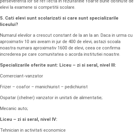
perseverenta lor se ref1ecta in rezultatele foarte bune obtinute de
elevi la examene si competitii scolare.
5. Cati elevi sunt scolarizati si care sunt specializarile
liceului?
Numarul elevilor a crescut constant de la an la an. Daca in urma cu
aproximativ 10 ani aveam in jur de 400 de elevi, astazi scoala
noastra numara aproximativ 1600 de elevi, ceea ce confirma
increderea pe care comunitatea o acorda institutiei noastre.
Specializarile oferite sunt: Liceu – zi si seral, nivel III:
Comerciant-vanzator
Frizer – coafor – manichiurist – pedichiurist
Ospatar (chelner) vanzator in unitati de alimentatie;
Mecanic auto;
Liceu – zi si seral, nivel IV:
Tehnician in activitati economice