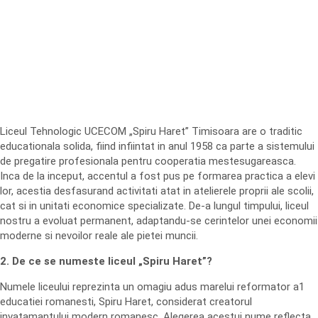
Liceul Tehnologic UCECOM „Spiru Haret” Timisoara are o traditic
educationala solida, fiind infiintat in anul 1958 ca parte a sistemului
de pregatire profesionala pentru cooperatia mestesugareasca.
Inca de la inceput, accentul a fost pus pe formarea practica a elevi
lor, acestia desfasurand activitati atat in atelierele proprii ale scolii,
cat si in unitati economice specializate. De-a lungul timpului, liceul
nostru a evoluat permanent, adaptandu-se cerintelor unei economii
moderne si nevoilor reale ale pietei muncii.
2. De ce se numeste liceul „Spiru Haret”?
Numele liceului reprezinta un omagiu adus marelui reformator a1
educatiei romanesti, Spiru Haret, considerat creatorul
invatamantului modern romanesc. Alegerea acestui nume reflecta