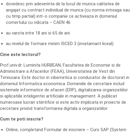
dovedesc prin adeverinta de la locul de munca calitatea de
angajat cu contract individual de munca (cu norma intreaga sau
cu timp partial) intr-o companie ce activeaza in domeniul
comertului cu ridicata – CAEN 46
au varsta intre 18 ani si 65 de ani
au nivelul de formare minim ISCED 3 (invatamant liceal).
Cine este lectorul?
Prof.univ.dr. Luminita HURBEAN, Facultatea de Economie si de
Administrare a Afacerilor (FEAA), Universitatea de Vest din
Timisoara. Este doctor in cibernetica si conducator de doctorat in
domeniul Informatica economica. Domeniile de cercetare includ
sistemele informatice de afaceri (ERP), digitalizarea organizatiilor
si aplicatiile inteligentei artificiale in management. A publicat
numeroase lucrari stiintifice si este activ implicata in proiecte de
cercetare privind transformarea digitala a organizatiilor.
Cum te poti inscrie?
Online, completand Formular de inscriere – Curs SAP (System