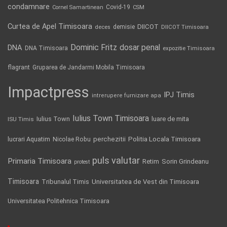
condamnare
Covid-19
Cornel Samartinean
CSM
Curtea de Apel Timisoara
DIICOT
demisie
deces
DIICOT Timisoara
Dominic Fritz
DNA
dosar penal
DNA Timisoara
expozitie Timisoara
flagrant
Gruparea de Jandarmi Mobila Timisoara
Impactpress
IPJ Timis
intrerupere furnizare apa
Iulius Town Timisoara
Iulius Town
luare de mita
ISU Timis
Politia Locala Timisoara
lucrari Aquatim
perchezitii
Nicolae Robu
puls valutar
Primaria Timisoara
Retim
Sorin Grindeanu
protest
Timisoara
Tribunalul Timis
Universitatea de Vest din Timisoara
Universitatea Politehnica Timisoara