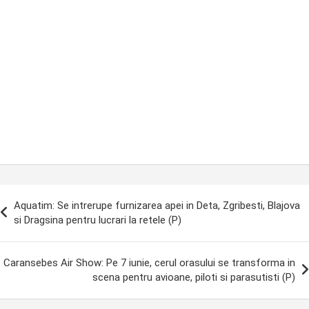
ost
Aquatim: Se intrerupe furnizarea apei in Deta, Zgribesti, Blajova
avigation
si Dragsina pentru lucrari la retele (P)
Caransebes Air Show: Pe 7 iunie, cerul orasului se transforma in
scena pentru avioane, piloti si parasutisti (P)