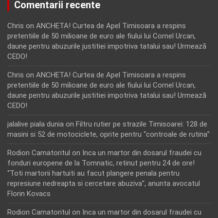
Comentarii recente
Chris
on
ANCHETA! Curtea de Apel Timisoara a respins
pretentiile de 50 milioane de euro ale fiului lui Cornel Urcan,
daune pentru abuzurile justitiei impotriva tatalui sau! Urmează
CEDO!
Chris
on
ANCHETA! Curtea de Apel Timisoara a respins
pretentiile de 50 milioane de euro ale fiului lui Cornel Urcan,
daune pentru abuzurile justitiei impotriva tatalui sau! Urmează
CEDO!
jalalive piala dunia
on
Filtru rutier pe strazile Timisoarei: 128 de
masini si 52 de motociclete, oprite pentru “controale de rutina”
Rodion Camatoritul
on
Inca un martor din dosarul fraudei cu
fonduri europene de la Tomnatic, retinut pentru 24 de ore!
“Toti martorii hartuiti au facut plangere penala pentru
represiune nedreapta si cercetare abuziva”, anunta avocatul
Florin Kovacs
Rodion Camatoritul
on
Inca un martor din dosarul fraudei cu