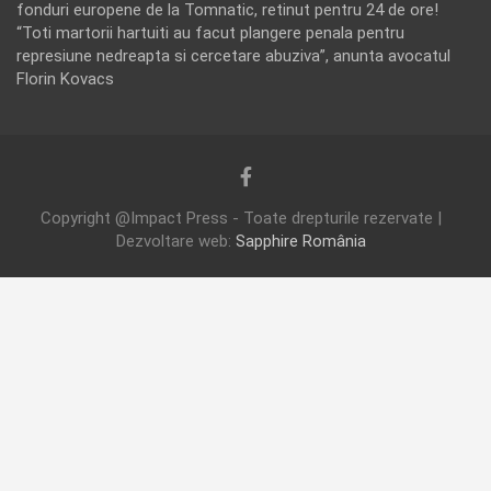
fonduri europene de la Tomnatic, retinut pentru 24 de ore!
“Toti martorii hartuiti au facut plangere penala pentru
represiune nedreapta si cercetare abuziva”, anunta avocatul
Florin Kovacs
Copyright @Impact Press - Toate drepturile rezervate |
Dezvoltare web:
Sapphire România